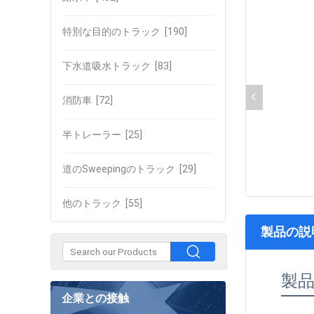
特別な目的のトラック
[190]
下水道吸水トラック
[83]
消防車
[72]
半トレーラー
[25]
道のSweepingのトラック
[29]
他のトラック
[55]
製品の説
製
企業との接触