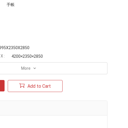
手帳
995X2350X2850
 :
4200×2350×2850
More
Add to Cart