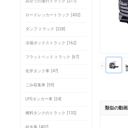
高空での運行トラック
[217]
ロードレッカートラック
[432]
ダンプ トラック
[228]
冷蔵ボックストラック
[162]
フラットベッド トラック
[67]
化学タンク車
[47]
ごみ収集車
[59]
LPGタンカー車
[24]
類似の動画
燃料タンクのトラック
[132]
給水車
[402]