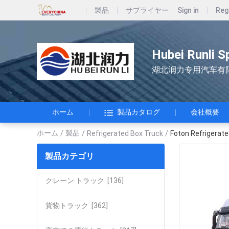
製品
サプライヤー
Sign in
Reg
Hubei Runli S
湖北润力专用汽车有
ホーム
製品カタログ
会社概要
ホーム
製品
/
/
Refrigerated Box Truck
/
Foton Refrigerate
製品カテゴリ
クレーン トラック
[136]
貨物トラック
[362]