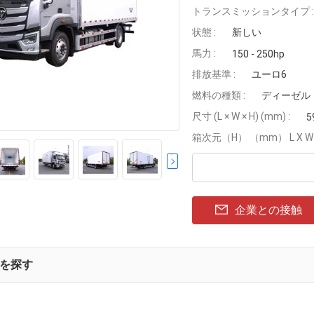
トランスミッションタイプ :
状態 :
新しい
馬力 :
150 - 250hp
排放基準 :
ユーロ6
燃料の種類 :
ディーゼル
尺寸 (L × W × H) (mm) :
5
箱次元（H） （mm） L X W X
企業との接触
を探す