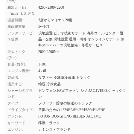
(mm):
箱次元（H）
4200×2300×2200
（mm） L X W X:
温度範囲:
5度からマイナス20度
車両総重量:
5〜10T
アフターサービ
現地設置 ビデオ技術サポート 海外コールセンター 返
ス提供:
品・交換 現地設置 運用・研修 オンラインサポート 無
料スペアパーツ現地整備・修理サービス
最大トルク
2000-2500Nm
((Nm):
容量 (負荷):
1-10T
エンジン容量:
4 - 6L
製品名:
リファー 冷凍庫冷蔵庫 トラック
適用する:
輸送 冷凍食品
シャーシのブラ
ドンフェン.FAW.フォトン.シノ.JAC.IVECO.シャックマ
ンド:
ン
タイプ:
フリーザー貯蔵の輸送のトラック
ドライブタイプ:
選択のための 4*2/6*2/6*4/8*4/8*6/4*4/6*6/
ブランド:
FOTON DONGFENG BEIBEN JAC JMC
キーワード:
移動トラック
エンジン:
カミンズ・ブランド