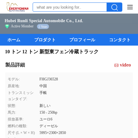
Hubei Runli Special Automobile Co., Ltd.
Active Member
2 Years
ホーム
プロダクト
プロフィール
コンタクト
10 トン 12 トン 新型東フェン冷蔵トラック
製品詳細
video
モデル:
FHGJ36528
原産地:
中国
トランスミッシ
手帳
ョンタイプ:
状態:
新しい
馬力:
150 - 250hp
排放基準:
ユーロ6
燃料の種類:
ディーゼル
尺寸 (L × W × H)
5995×2300×2850