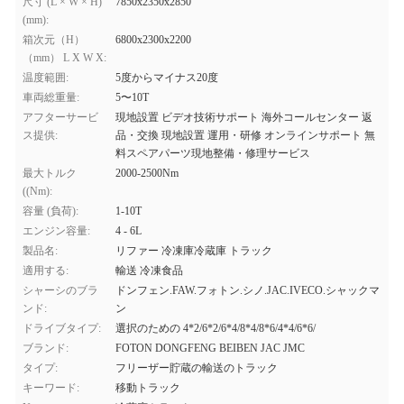
尺寸 (L × W × H)
7850x2350x2850
(mm):
箱次元（H）
6800x2300x2200
（mm） L X W X:
温度範囲:
5度からマイナス20度
車両総重量:
5〜10T
アフターサービ
現地設置 ビデオ技術サポート 海外コールセンター 返
ス提供:
品・交換 現地設置 運用・研修 オンラインサポート 無
料スペアパーツ現地整備・修理サービス
最大トルク
2000-2500Nm
((Nm):
容量 (負荷):
1-10T
エンジン容量:
4 - 6L
製品名:
リファー 冷凍庫冷蔵庫 トラック
適用する:
輸送 冷凍食品
シャーシのブラ
ドンフェン.FAW.フォトン.シノ.JAC.IVECO.シャックマ
ンド:
ン
ドライブタイプ:
選択のための 4*2/6*2/6*4/8*4/8*6/4*4/6*6/
ブランド:
FOTON DONGFENG BEIBEN JAC JMC
タイプ:
フリーザー貯蔵の輸送のトラック
キーワード:
移動トラック