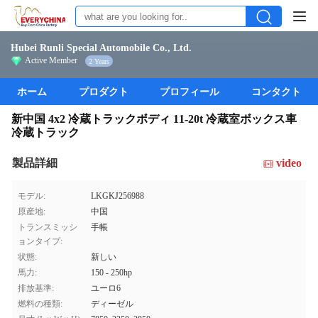
Hubei Runli Special Automobile Co., Ltd.
Active Member
2 Years
ホーム
プロダクト
プロフィール
コンタクト
新中国 4x2 冷蔵トラックボディ 11-20t 冷蔵室ボックス車
冷蔵トラック
製品詳細
video
モデル:
LKGKJ256988
原産地:
中国
トランスミッシ
手帳
ョンタイプ:
状態:
新しい
馬力:
150 - 250hp
排放基準:
ユーロ6
燃料の種類:
ディーゼル