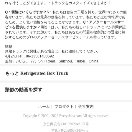
れを行うことができます。
：トラックをカスタマイズできますか？
Q：価格はいくらですか？
A：私たちは独自の工場を持ち、世界中に多くの顧
客がいます。私たちは最高の価格を持っています。私たちが主な情報源であ
るため、より低い価格を与えることができます。
Q：アフターセールスサー
ビスを提供しますか？
回答：はい。私たちの新しいトラックは12か月間保証
されています。それに加えて、私たちはあなたの問題を徹底的かつ迅速に解
決するためのプロのアフターセールスサービスチームを持っています。
接触
冷蔵トラックに興味がある場合は、私に連絡してください。
4月Zhu Tel：86-13581403692
追加：いいえ。 77、Shiji Road、Suizhou、Hubei、China
もっと Refrigerated Box Truck
類似の動画を探す
ホーム
プロダクト
会社案内
Copyright © 2009 - 2026 Everychina.com.All rights reserved.
京公网安备11010502046171号
京ICP备2020037340号-5