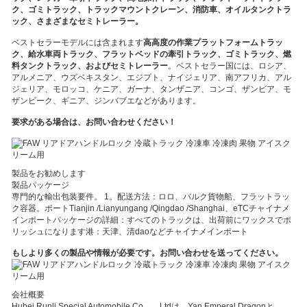
ク、ゴミトラック、トラックマウントクレーン、消防車、オイルタンクトラ
ック、さまざまなセミトレーラー。
ベストセラーモデルには含まれます
高高度の作業プラットフォームトラッ
ク、給水車両トラック、フラットベッドの牽引トラック、ゴミトラック、燃
料タンクトラック、およびセミトレーラー
。ベストセラー国には、ロシア、
アルメニア、ウズベキスタン、エジプト、ナイジェリア、南アフリカ、アル
ジェリア、モロッコ、ケニア、ガーナ、タンザニア、コンゴ、ザンビア、モ
ザンビーク、ギニア、ジンバブエなどがあります。
要求がある場合は、お問い合わせください！
製品をお勧めします
製品パッケージ
専門的な輸出包装要件。 1。
配送方法：ロロ、バルク貨物船、フラットラッ
ク容器
。ポートTianjin /Lianyungang /Qingdao /Shanghai、e
TCチャイナメ
インポート
パッケージの詳細：すべてのトラックは、出荷前にワックスでポ
リッシュになります港：天津、清daoなどチャイナメインポート
もし
より多くの製品や情報が必要です。お問い合わせを送ってください。
会社概要
Hubei Runli Special Automobile Co。、Ltdは、Yan Emperal Dragonと