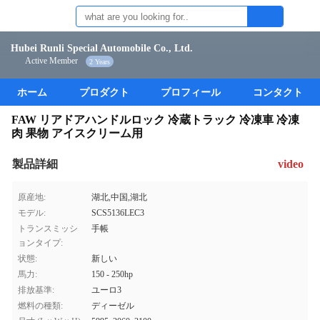
Hubei Runli Special Automobile Co., Ltd.
Active Member
2 Years
ホーム
プロダクト
プロフィール
コンタクト
FAW リアドアハンドルロック 冷蔵トラック 冷凍車 冷凍
肉 果物 アイスクリーム用
製品詳細
video
原産地:
湖北,中国,湖北
モデル:
SCS5136LEC3
トランスミッシ
手帳
ョンタイプ:
状態:
新しい
馬力:
150 - 250hp
排放基準:
ユーロ3
燃料の種類:
ディーゼル