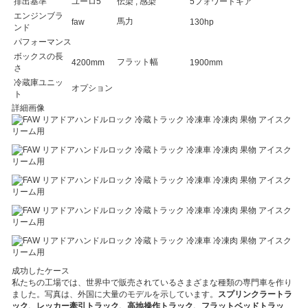
排出基準
ユーロ5
伝染 ; 感染
5フォワードギア
エンジンブラ
馬力
faw
130hp
ンド
パフォーマンス
ボックスの長
フラット幅
4200mm
1900mm
さ
冷蔵庫ユニッ
オプション
ト
詳細画像
成功したケース
私たちの工場では、世界中で販売されているさまざまな種類の専門車を作り
ました。写真は、外国に大量のモデルを示しています。
スプリンクラートラ
ック、レッカー牽引トラック、高地操作トラック、フラットベッドトラッ