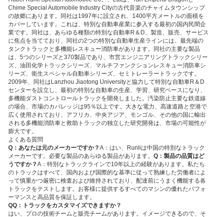
Chime Special Automobile Industry Cityの古代音楽のチャイムタウンシップ
の故郷にあります。同社は1997年に設立され、1400平方メートルの面積を
カバーしています。これは、特別な自動車産業に参入する最初の国内民間企
業です。同社は、あらゆる種類の特別な自動車R＆D、製造、販売、サービス
に焦点を当てており、同社の2つの特別な自動車生産ラインには、最先端の
タンクトラックと多機能レスキュー消防車があります。同社の主要な製品
は、5つのシリーズと370製品であり、市営エンジニアリングトラックシリー
ズ、油田化学トラックシリーズ、マルチファンクションレスキュー消防車シ
リーズ、衛生スペシャル自動車シリーズ、セミトレーラートラックです。
2009年、同社はLanzhou Jiaotong Universityと協力して特別な自動車R＆D
センターを設立し、最初の特別な自動車の生産、学習、研究ベースになり、
多機能ダストコントロールトラックを開発しました。汚染防止主要な鉄道線
の場合、市場のカバレッジは95％以上です。大きな電力、高速道路と空港で
広く使用されており、アフリカ、中央アジア、モンゴル、その他の国に輸出
される多機能消防車と救助トラックの独立した研究開発は、市場の可能性が
膨大です。
よくある質問
Q：あなたは元のメーカーですか？
A：はい、Runliは中国の特別なトラック
メーカーです。必要な製品のあらゆる製品があります。
Q：製品の品質はど
うですか？
A：特別なトラックラインで10年以上の経験があります。私たち
のトラックはすべて、国内および国際的な基準に従って熟練した労働者によ
って慎重かつ厳密に検査および維持されており、配達前にうまく機能する各
トラックをテストします。お客様に提供するすべてのマシンの優れたパフォ
ーマンスと高品質を保証します。
Q
Q：トラックをカスタマイズできますか？
はい、プロの技術チームと販売チームがあります。イメージできるので、そ