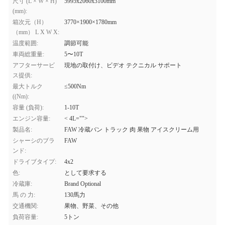
尺寸 (L × W × H)
5995x2060x3100mm
(mm):
箱次元（H）
3770×1900×1780mm
（mm） L X W X:
温度範囲:
調節可能
車両総重量:
5〜10T
アフターサービ
現地の取付け、ビデオ テクニカル サポート
ス提供:
最大トルク
≤500Nm
((Nm):
容量 (負荷):
1-10T
エンジン容量:
< 4L="">
製品名:
FAW 冷蔵バン トラック 肉 果物 アイスクリーム用
シャーシのブラ
FAW
ンド:
ドライブタイプ:
4x2
色:
として要求する
冷蔵庫:
Brand Optional
馬 の 力:
130馬力
交通機関:
果物、野菜、その他
負荷容量:
5トン