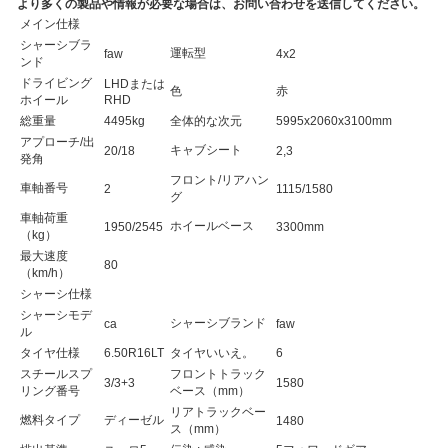
より多くの製品や情報が必要な場合は、お問い合わせを送信してください。
メイン仕様
シャーシブラ
運転型
faw
4x2
ンド
ドライビング
LHDまたは
色
赤
ホイール
RHD
総重量
4495kg
全体的な次元
5995x2060x3100mm
アプローチ/出
キャブシート
20/18
2,3
発角
フロント/リアハン
車軸番号
2
1115/1580
グ
車軸荷重
ホイールベース
1950/2545
3300mm
（kg）
最大速度
80
（km/h）
シャーシ仕様
シャーシモデ
シャーシブランド
ca
faw
ル
タイヤ仕様
6.50R16LT
タイヤいいえ。
6
スチールスプ
フロントトラック
3/3+3
1580
リング番号
ベース（mm）
リアトラックベー
燃料タイプ
ディーゼル
1480
ス（mm）