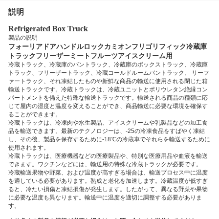
説明
Refrigerated Box Truck
製品の説明
フォーリアドアハンドルロックカミオンフリゴリフィック冷蔵庫
トラックフリーザーミートフルーツアイスクリーム用
冷蔵トラック、冷蔵庫のバントラック、冷蔵庫のボックストラック、冷蔵庫
トラック、
フリーザートラック、
冷蔵コールドルームバントラック、
リーフ
ァートラック、それ
凍結したものや新鮮な商品の輸送に使用される閉じた箱
輸送トラックです。冷蔵トラックは、冷蔵ユニットとポリウレタン絶縁コン
パートメントを備えた特殊な輸送トラックです。輸送される商品の種類に応
じて屋内の湿度と温度を変えることができ、商品輸送に必要な環境を確保す
ることができます。
冷蔵トラックは、冷凍肉や水生製品、アイスクリームや乳製品などの加工食
品を輸送できます。最新のテクノロジーは、-25の冷凍食品をすばやく凍結
し、その後、製品を保存するために-18℃の冷蔵車でそれらを輸送するために
使用されます。
冷蔵トラックは、医療機器などの医療製品や、特別な医療用品や血液を輸送
できます。ワクチンなどには、輸送用の特殊な冷蔵トラックが必要です。
冷蔵輸送果物や野菜、および温度が高すぎる場合は、輸送プロセス中に温度
を適している必要があります。熟成と老化を加速します。冷蔵温度が低すぎ
ると、冷たい損傷と凍結損傷が発生します。したがって、異なる野菜や果物
に必要な温度も異なります。輸送中に温度を適切に調整する必要がありま
す。