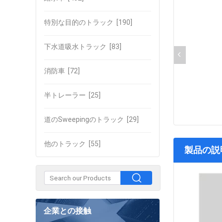
特別な目的のトラック
[190]
下水道吸水トラック
[83]
消防車
[72]
半トレーラー
[25]
道のSweepingのトラック
[29]
他のトラック
[55]
製品の説
企業との接触