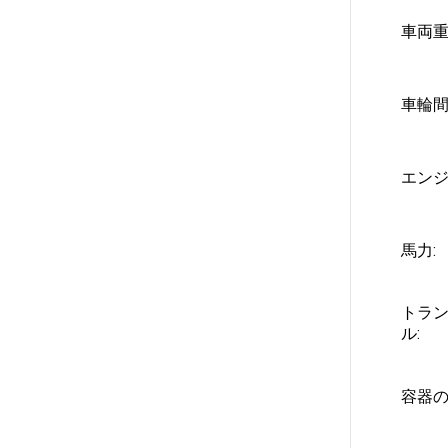
車両重
車輪間
エンジ
馬力:
トラ
ル:
容器の