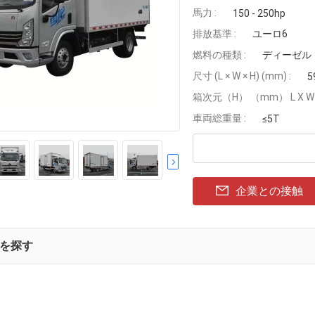
馬力 :
150 - 250hp
排放基準 :
ユーロ6
燃料の種類 :
ディーゼル
尺寸 (L × W × H) (mm) :
5
箱次元（H） （mm） L X W X
車両総重量 :
≤5T
企業との接触
を探す