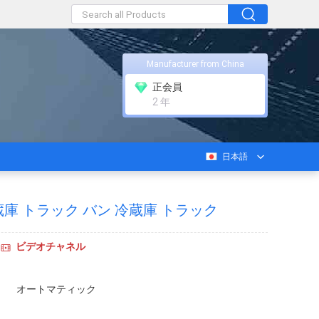
Manufacturer from China
正会員
2 年
日本語
庫 トラック バン 冷蔵庫 トラック
ビデオチャネル
オートマティック