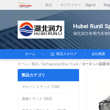
製品
サプライヤー
Sign in
Reg
Hubei Runli S
湖北润力专用汽车有
ホーム
製品カタログ
会社概要
ホーム
製品
ヨーロッパ品質冷蔵
/
/
Refrigerated Box Truck
/
製品カテゴリ
クレーン トラック
[136]
貨物トラック
[362]