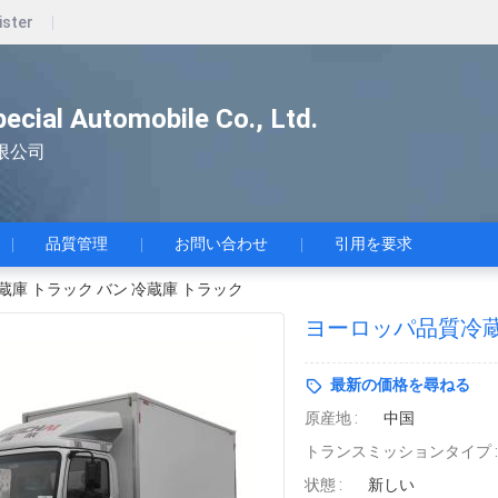
ister
pecial Automobile Co., Ltd.
限公司
品質管理
お問い合わせ
引用を要求
庫 トラック バン 冷蔵庫 トラック
ヨーロッパ品質冷蔵
最新の価格を尋ねる
原産地 :
中国
トランスミッションタイプ :
状態 :
新しい