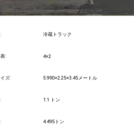
:
冷蔵トラック
表:
4×2
イズ:
5.990×2.25×3.45メートル
:
1.1 トン
:
4.495トン