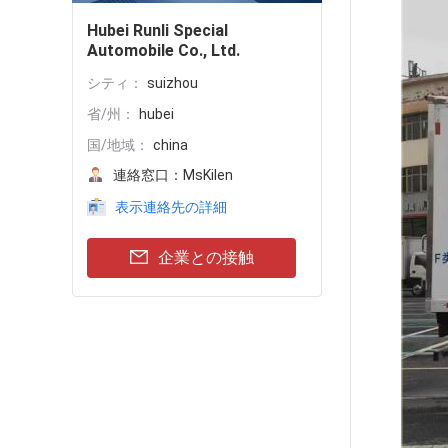
Hubei Runli Special
Automobile Co., Ltd.
シティ：
suizhou
省/州：
hubei
国/地域：
china
連絡窓口：
MsKilen
表示連絡先の詳細
企業との接触