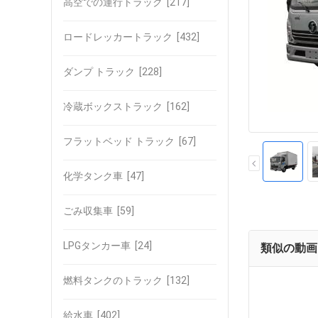
高空での運行トラック
[217]
ロードレッカートラック
[432]
ダンプ トラック
[228]
冷蔵ボックストラック
[162]
フラットベッド トラック
[67]
化学タンク車
[47]
ごみ収集車
[59]
LPGタンカー車
[24]
類似の動画
燃料タンクのトラック
[132]
給水車
[402]