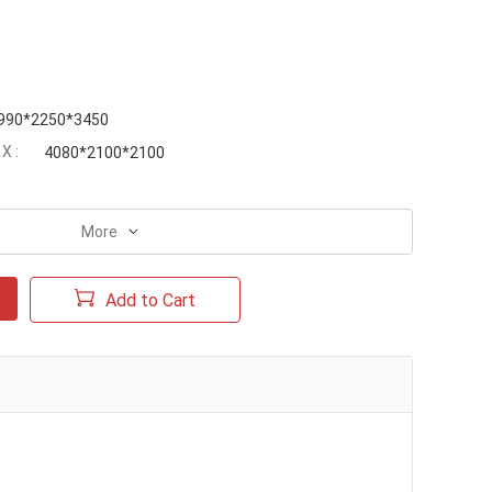
990*2250*3450
 :
4080*2100*2100
More
Add to Cart