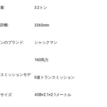
量:
3.2トン
距離:
3365mm
ンのブランド:
シャックマン
160馬力
ンスミッションモデ
6速トランスミッション
サイズ:
4.08×2.1×2.1メートル