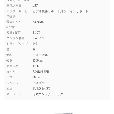
（mm） L X W X:
車両総重量:
≤5T
アフターサービ
ビデオ技術サポート,オンラインサポート
ス提供:
最大トルク
≤500Nm
((Nm):
容量 (負荷):
1-10T
エンジン容量:
< 4L="">
ドライブタイプ:
4*2
色:
白
燃料:
ディーゼル
輪盤:
3360mm
最大馬力:
120hp
タイヤ:
7.00R16 8PR
パワー:
88Kw
シャーシ:
イスズウ
放出:
EURO 3/4/5/6
キーワード:
冷蔵コンテナトラック