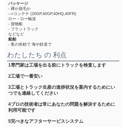
パッケージ
- 裸か脱毛か
-->コンテナ (20GP,40GP,40HQ,40FR)
ロー・ロー輸送
- 貨物船
- フラットラック
などなど
船舶
- 客の依頼で 海や鉄道で
わたしたち の 利点
1専門家は工場を出る前にトラックを検査します
2工場で一番安い
3工場とトラック生産の進捗状況を案内するためにい
つでも連絡してください
4プロの技術者は常にあなたの問題を解決するために
利用可能です
5完ぺきなアフターサービスシステム