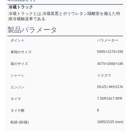
冷蔵トラック
冷蔵トラックとは,冷蔵装置とポリウレタン隔離室を備えた特
殊冷蔵輸送車である.
製品パラメータ
ポイント
パラメーター
5995×2270×2980 (m
車両のサイズ
箱のサイズ
4075×2060×1860ミ
シャーシ
イスズウ
ISUZU 4KH1CN6LB
エンジン
7.00R16LT 8PR
タイヤ
6
タイヤ数
1685/1525 (mm)
軌跡 (前/後)