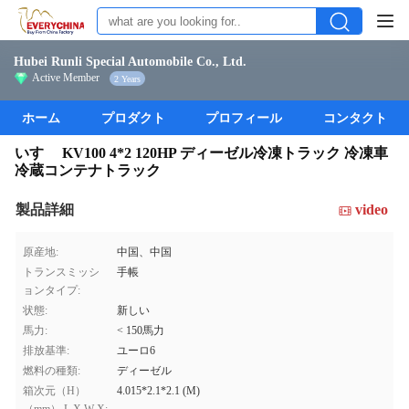
Hubei Runli Special Automobile Co., Ltd.
Active Member
2 Years
ホーム
プロダクト
プロフィール
コンタクト
いすゞ KV100 4*2 120HP ディーゼル冷凍トラック 冷凍車
冷蔵コンテナトラック
製品詳細
video
原産地:
中国、中国
トランスミッシ
手帳
ョンタイプ:
状態:
新しい
馬力:
< 150馬力
排放基準:
ユーロ6
燃料の種類:
ディーゼル
箱次元（H）
4.015*2.1*2.1 (M)