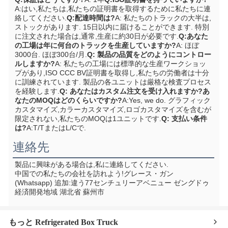
A:はい,私たちは,私たちの証明書を取得するために私たちに連
絡してください.
Q:配達時間は?
A: 私たちのトラックの大半は,
ストックがあります. 15日以内に届けることができます. 特別
に注文された場合は,通常,生産に約30日が必要です.
Q:あなた
の工場は年に何台のトラックを生産していますか?
A: ほぼ
3000台. ほぼ300台/月.
Q: 製品の品質をどのようにコントロー
ルしますか?
A: 私たちの工場には標準的な生産ワークショッ
プがあり,ISO CCC BV証明書を取得し,私たちの労働者は十分
に訓練されています. 製品の各ユニットは厳格な検査プロセス
を経験します.
Q: あなたはカスタム注文を受け入れますか?あ
なたのMOQはどのくらいですか?
A:Yes, we do. グラフィック
カスタマイズ,カラーカスタマイズ,ロゴカスタマイズを含むが
限定されない,私たちのMOQは1ユニットです.
Q: 支払い条件
は?
A:T/TまたはL/Cで.
連絡先
製品に興味がある場合は,私に連絡してください.
中国での私たちの会社を訪れよう!
グレース・ガン 
(Whatsapp) 追加:
違う77センチュリーアベニュー ゼングドゥ
経済開発地域 湖北省 蘇州市
もっと Refrigerated Box Truck