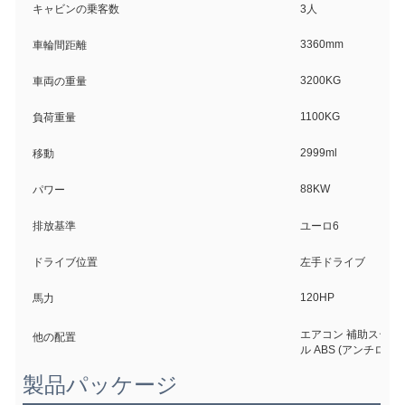
キャビンの乗客数
3人
3360mm
車輪間距離
3200KG
車両の重量
1100KG
負荷重量
2999ml
移動
88KW
パワー
排放基準
ユーロ6
ドライブ位置
左手ドライブ
120HP
馬力
エアコン 補助ステアリ
他の配置
ル ABS (アンチロ
製品パッケージ