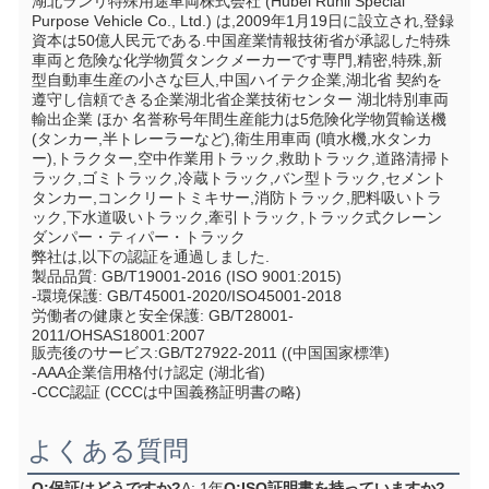
湖北ランリ特殊用途車両株式会社 (Hubei Runli Special 
Purpose Vehicle Co., Ltd.) は,2009年1月19日に設立され,登録
資本は50億人民元である.中国産業情報技術省が承認した特殊
車両と危険な化学物質タンクメーカーです専門,精密,特殊,新
型自動車生産の小さな巨人,中国ハイテク企業,湖北省 契約を
遵守し信頼できる企業湖北省企業技術センター 湖北特別車両
輸出企業 ほか 名誉称号年間生産能力は5危険化学物質輸送機 
(タンカー,半トレーラーなど),衛生用車両 (噴水機,水タンカ
ー),トラクター,空中作業用トラック,救助トラック,道路清掃ト
ラック,ゴミトラック,冷蔵トラック,バン型トラック,セメント
タンカー,コンクリートミキサー,消防トラック,肥料吸いトラ
ック,下水道吸いトラック,牽引トラック,トラック式クレーン
ダンパー・ティパー・トラック
弊社は,以下の認証を通過しました.
製品品質: GB/T19001-2016 (ISO 9001:2015)
-環境保護: GB/T45001-2020/ISO45001-2018
労働者の健康と安全保護: GB/T28001-
2011/OHSAS18001:2007
販売後のサービス:GB/T27922-2011 ((中国国家標準)
-AAA企業信用格付け認定 (湖北省)
-CCC認証 (CCCは中国義務証明書の略)
よくある質問
Q:保証はどうですか?
A: 1年
Q:ISO証明書を持っていますか?