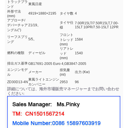
トラックブラ
東風日産
ンド
外形寸法
4919×1880×2195
タイヤ数
4
(mm)
アプローチ/
タイヤ仕
7.00R15LT/7.50R15LT,7.00-
デパーチャア
21/19。
15LT 10PR/7.50-15LT 12PR
様
ングル(°)
フロント
リーフスプリ
5/5。
1584
トレッド
ング
(mm)
リアトレ
燃料の種類
ディーゼル
1540
ッド
(mm)
排出ガス基準
GB17691-2005 Euro 4,GB3847-2005
エンジンモデ
排気量
メーカー
出力 (Kw)
ル
(ml)
東風ライトエンジン
ZD30D13-4N
2953
96
カンパニー
詳細については、海外市場販売マネージャーまでお問い合わせ
ください: