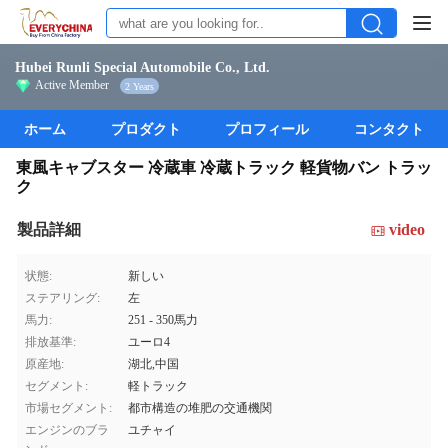
Hubei Runli Special Automobile Co., Ltd.
Active Member
2 Years
ホーム
プロダクト
プロフィール
コンタクト
東風キャブスター 冷蔵車 冷蔵トラック 軽貨物バン トラッ
ク
製品詳細
video
状態:
新しい
ステアリング:
左
馬力:
251 - 350馬力
排放基準:
ユーロ4
原産地:
湖北,中国
セグメント:
軽トラック
市場セグメント:
都市構造の堆肥の交通機関
エンジンのブラ
ユチャイ