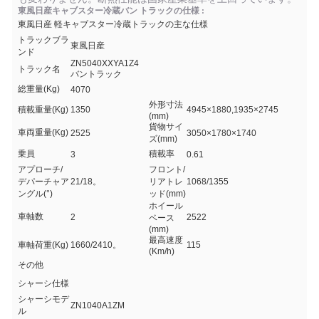
東風日産キャブスター冷蔵バン トラックの仕様 :
東風日産 軽キャブスター冷蔵トラックの主な仕様
トラックブラ
東風日産
ンド
ZN5040XXYA1Z4
トラック名
バントラック
総重量(Kg)
4070
外形寸法
積載重量(Kg)
1350
4945×1880,1935×2745
(mm)
貨物サイ
車両重量(Kg)
2525
3050×1780×1740
ズ(mm)
乗員
積載率
3
0.61
アプローチ/
フロント/
デパーチャア
21/18。
リアトレ
1068/1355
ングル(°)
ッド(mm)
ホイール
車軸数
2
2522
ベース
(mm)
最高速度
車軸荷重(Kg)
1660/2410。
115
(Km/h)
その他
シャーシ仕様
シャーシモデ
ZN1040A1ZM
ル