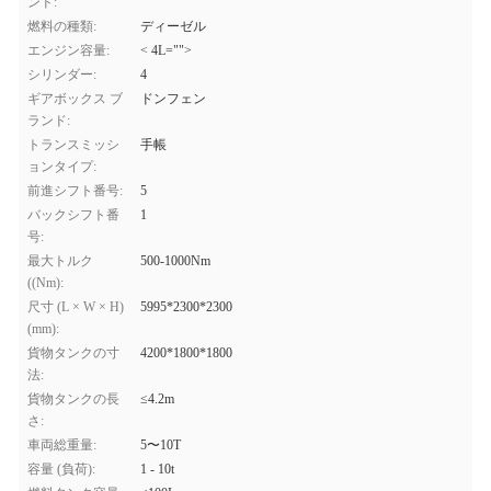
ンド:
燃料の種類:
ディーゼル
エンジン容量:
< 4L="">
シリンダー:
4
ギアボックス ブ
ドンフェン
ランド:
トランスミッシ
手帳
ョンタイプ:
前進シフト番号:
5
バックシフト番
1
号:
最大トルク
500-1000Nm
((Nm):
尺寸 (L × W × H)
5995*2300*2300
(mm):
貨物タンクの寸
4200*1800*1800
法:
貨物タンクの長
≤4.2m
さ:
車両総重量:
5〜10T
容量 (負荷):
1 - 10t