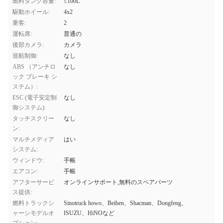
燃料タンク容量:
≤100L
駆動ホイール:
4x2
乗客:
2
運転席:
普通の
後部カメラ:
カメラ
巡航制御:
なし
ABS （アンチロ
なし
ック ブレーキ シ
ステム）:
ESC (電子安定制
なし
御システム):
タッチスクリー
なし
ン:
マルチメディア
はい
システム:
ウィンドウ:
手帳
エアコン:
手帳
アフターサービ
オンラインサポート,無料のスペアパーツ
ス提供:
燃料トラックシ
Sinotruck howo、Beiben、Shacman、Dongfeng、
ャーシモデルオ
ISUZU、HiNOなど