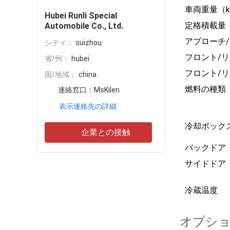
車両重量（k
Hubei Runli Special
定格積載量（
Automobile Co., Ltd.
アプローチ/
シティ：
suizhou
フロント/
省/州：
hubei
フロント/
国/地域：
china
燃料の種類
連絡窓口：
MsKilen
表示連絡先の詳細
冷却ボック
企業との接触
バックドア
サイドドア
冷蔵温度
オプシ