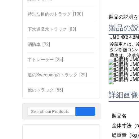
特別な目的のトラック
[190]
製品の説明を
製品の説
下水道吸水トラック
[83]
JMC 4X2 4.2M
冷蔵車とは、
消防車
[72]
タン断熱コン
蔵車は、冷凍
半トレーラー
[25]
道のSweepingのトラック
[29]
他のトラック
[55]
詳細画像
製品名
全体寸法（
企業との接触
総重量（kg