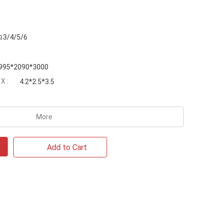
/4/5/6
995*2090*3000
 :
4.2*2.5*3.5
More
Add to Cart