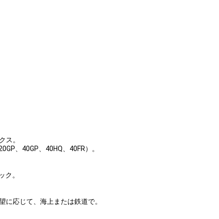
ックス。
20GP、40GP、40HQ、40FR）。
ラック。
要望に応じて、海上または鉄道で。