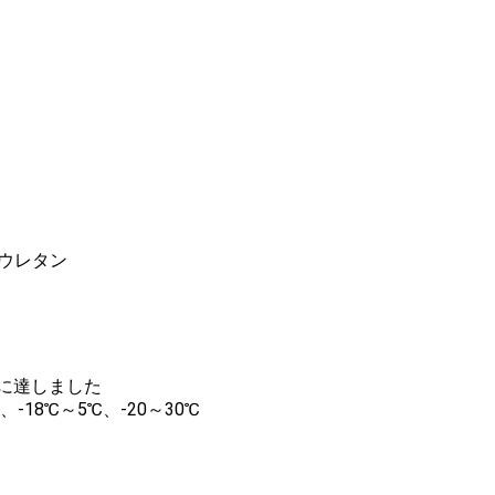
リウレタン
℃に達しました
、-18℃～5℃、-20～30℃