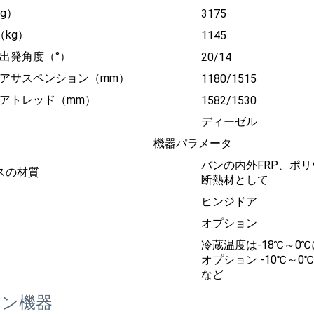
g）
3175
kg）
1145
出発角度（°）
20/14
リアサスペンション（mm）
1180/1515
リアトレッド（mm）
1582/1530
ディーゼル
機器パラメータ
バンの内外FRP、ポ
スの材質
断熱材として
ヒンジドア
オプション
冷蔵温度は-18℃～0
オプション -10℃～0℃
など
ョン機器