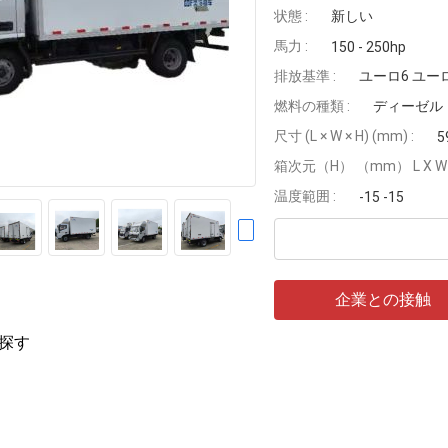
状態 :
新しい
馬力 :
150 - 250hp
排放基準 :
ユーロ6 ユーロ3
燃料の種類 :
ディーゼル
尺寸 (L × W × H) (mm) :
5
箱次元（H） （mm） L X W X
温度範囲 :
-15 -15
企業との接触
探す