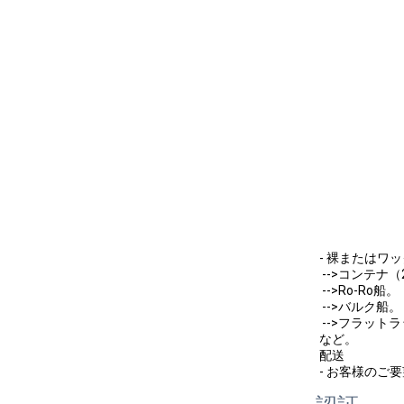
- 裸またはワ
 -->コンテナ（
 -->Ro-Ro船。
 -->バルク船。
 -->フラット
など。
配送
- お客様のご