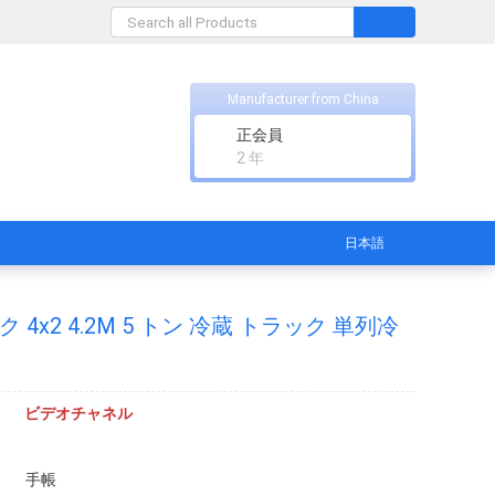
Manufacturer from China
正会員
2 年
日本語
 4x2 4.2M 5 トン 冷蔵 トラック 単列冷
ビデオチャネル
手帳