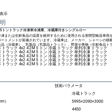
表示
明
5トントラック冷凍車冷凍庫、冷蔵庫付き
シングルロー
冷凍または生鮮食品の温度を維持するために使用される密閉型輸送車両
パートメントが装備されています。冷蔵車は、メーカー、シャーシの積
食品（冷蔵車）、乳製品（乳製品トラック）、野菜や果物（生鮮食品ト
技術パラメータ
冷蔵トラック
mm）
5995×2090×3000
）
4450