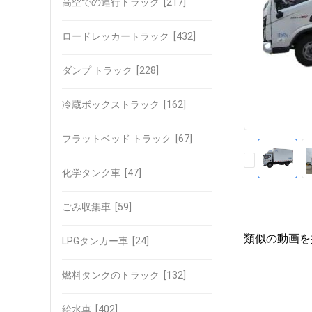
高空での運行トラック
[217]
ロードレッカートラック
[432]
ダンプ トラック
[228]
冷蔵ボックストラック
[162]
フラットベッド トラック
[67]
化学タンク車
[47]
ごみ収集車
[59]
類似の動画を
LPGタンカー車
[24]
燃料タンクのトラック
[132]
給水車
[402]