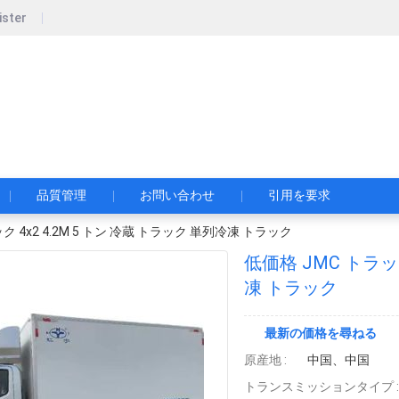
ister
pecial Automobile Co., Ltd.
限公司
品質管理
お問い合わせ
引用を要求
ク 4x2 4.2M 5 トン 冷蔵 トラック 単列冷凍 トラック
低価格 JMC トラック
凍 トラック
最新の価格を尋ねる
原産地 :
中国、中国
トランスミッションタイプ :