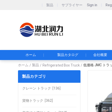
製品
サプライヤー
Sign in
Reg
Hubei Runli S
湖北润力专用汽车有
ホーム
製品カタログ
会社概要
ホーム
製品
低価格 JMC トラッ
/
/
Refrigerated Box Truck
/
製品カテゴリ
クレーン トラック
[136]
貨物トラック
[362]