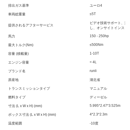
排出ガス基準
ユーロ4
≤5T
車両総重量
ビデオ技術サポート、海
提供されるアフターサービス
し、オンサイトインスト
150 - 250hp
馬力
≤500Nm
最大トルク(Nm)
1-10T
容量 (積載量)
< 4L
エンジン容量
runli
ブランド名
原産地
湖北省
トランスミッションタイプ
マニュアル
燃料タイプ
ディーゼル
5.995*2.47*3.525m
寸法 (L x W x H) (mm)
4*2.3*2.3m
ボックス寸法 (L x W x H) (mm)
温度範囲
-10度