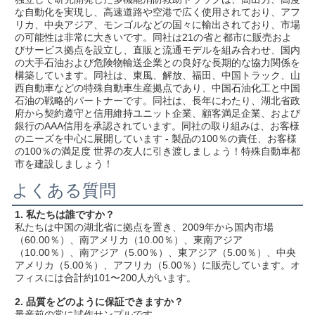
な自動化を実現し、高速道路や空港で広く使用されており、アフ
リカ、中央アジア、モンゴルなどの国々に輸出されており、市場
の可能性は非常に大きいです。同社は21の省と都市に販売およ
びサービス拠点を設立し、直販と流通モデルを組み合わせ、国内
の大手石油および危険物輸送企業との良好な長期的な協力関係を
構築しています。同社は、東風、解放、福田、中国トラック、山
西自動車などの特殊自動車生産拠点であり、中国石油化工と中国
石油の戦略的パートナーです。同社は、長年にわたり、湖北省政
府から契約遵守と信用維持ユニット企業、顧客満足企業、および
銀行のAAA信用を承認されています。同社の取り組みは、お客様
のニーズを中心に展開しています - 製品の100％の責任、お客様
の100％の満足度 世界の友人に引き渡しましょう！特殊自動車都
市を建設しましょう！
よくある質問
1. 私たちは誰ですか？
私たちは中国の湖北省に拠点を置き、2009年から国内市場
（60.00％）、南アメリカ（10.00％）、東南アジア
（10.00％）、南アジア（5.00％）、東アジア（5.00％）、中央
アメリカ（5.00％）、アフリカ（5.00％）に販売しています。オ
フィスには合計約101〜200人がいます。
2. 品質をどのように保証できますか？
量産前の常に試作サンプルです。