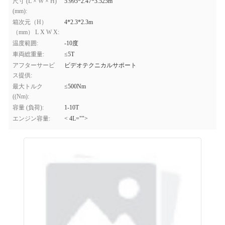
尺寸 (L × W × H)
5.995*2.47*3.525m
(mm):
箱次元（H）
4*2.3*2.3m
（mm） L X W X:
温度範囲:
-10度
車両総重量:
≤5T
アフターサービ
ビデオテクニカルサポート
ス提供:
最大トルク
≤500Nm
((Nm):
容量 (負荷):
1-10T
エンジン容量:
< 4L="">