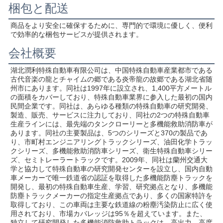
梱包と配送
商品をより安全に確保するために、専門的で環境に優しく、便利
で効率的な梱包サービスが提供されます。
会社概要
湖北潤利特殊自動車有限公司は、中国特殊自動車産業都市である
古代音楽の龍とチャイムの郷である炎帝龍の故郷である湖北省随
州市にあります。同社は1997年に設立され、1,400平方メートル
の面積をカバーしており、特殊自動車業界に参入した最初の国内
民間企業です。同社は、あらゆる種類の特殊自動車の研究開発、
製造、販売、サービスに注力しており、同社の2つの特殊自動車
生産ラインには、最先端のタンクローリーと多機能救助消防車が
あります。同社の主要製品は、5つのシリーズと370の製品であ
り、市町村エンジニアリングトラックシリーズ、油田化学トラッ
クシリーズ、多機能救助消防車シリーズ、衛生特殊自動車シリー
ズ、セミトレーラートラックです。2009年、同社は蘭州交通大
学と協力して特殊自動車の研究開発センターを設立し、国内自動
車メーカーで唯一鉄道省の認証を取得した多機能防塵トラックを
開発し、最初の特殊自動車生産、学習、研究拠点となり、多機能
防塵トラックメーカーの指定生産拠点であり、多くの国家特許を
取得しており、この車両は主要な鉄道線の粉塵汚染防止に広く使
用されており、市場カバレッジは95％を超えています。また、
独立して研究開発した多機能消防救助トラックは、高出力、高度