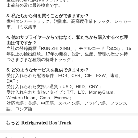
出荷前の常に最終検査です。
3. 私たちから何を買うことができますか？
燃料タンカートラック、消防車、高高度作業トラック、レッカー
車、ゴミ収集車
4. 他のサプライヤーからではなく、私たちから購入するべき理
由は何ですか？
当社の登録商標「RUN ZHI XING」、モデルコード「SCS」。15
年以上の輸出経験。17年の開発、設計、生産、管理の歴史を持
つさまざまな種類の特殊トラック。
5. どのようなサービスを提供できますか？
受け入れられた配送条件：FOB、CFR、CIF、EXW、速達、
DAF；
受け入れられた支払い通貨：USD、HKD、CNY；
受け入れられた支払いタイプ：T/T、L/C、MoneyGram、
Western Union、Cash、Escrow；
対応言語：英語、中国語、スペイン語、アラビア語、フランス
語、ロシア語
もっと Refrigerated Box Truck