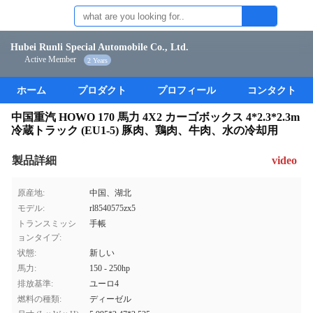
Hubei Runli Special Automobile Co., Ltd.
Active Member
2 Years
ホーム
プロダクト
プロフィール
コンタクト
中国重汽 HOWO 170 馬力 4X2 カーゴボックス 4*2.3*2.3m
冷蔵トラック (EU1-5) 豚肉、鶏肉、牛肉、水の冷却用
製品詳細
video
原産地:
中国、湖北
モデル:
rl8540575zx5
トランスミッシ
手帳
ョンタイプ:
状態:
新しい
馬力:
150 - 250hp
排放基準:
ユーロ4
燃料の種類:
ディーゼル