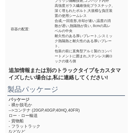
ブリッジ隔離技術,コンパクト内外
高強度ガラス繊維強化プラスチック,
深く埋もれたボルト,大規模な負圧装
置の使用シームレス
合成,一回造形,冷却が速い,温度の消
散が遅い,熱隔熱が良い, 8cmの高レ
容器の配置:
ベルの中央
耐久性のある厚いプレート,シスミッ
ク熱隔熱と耐久性のある厚いプレー
ト,
包装の前に直角型アルミ製のコンパ
ートメントに囲まれ,ステンレス鋼ロ
ックの後ろ側
追加情報または別のトラックタイプをカスタマ
イズしたい場合は,私に連絡してください!
製品パッケージ
パッケージ
- 裸か脱毛か
-->コンテナ (20GP,40GP,40HQ,40FR)
ロー・ロー輸送
- 貨物船
- フラットラック
などなど