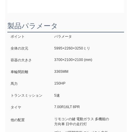
製品パラメータ
ポイント
パラメータ
全体の次元
5995×2260×3250ミリ
3700×2100×2100 (mm)
容器の大きさ
3365MM
車輪間距離
150HP
馬力
トランスミッション
5速
7.00R16LT 8PR
タイヤ
リモコンの鍵 電動ガラス 多機能の
他の配置
方向車 日中の走行灯