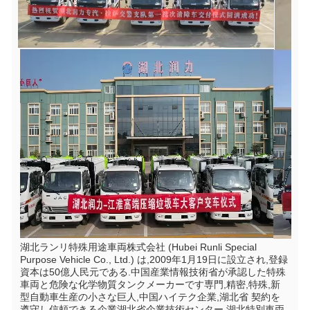
湖北ランリ特殊用途車両株式会社 (Hubei Runli Special 
Purpose Vehicle Co., Ltd.) は,2009年1月19日に設立され,登録
資本は50億人民元である.中国産業情報技術省が承認した特殊
車両と危険な化学物質タンクメーカーです専門,精密,特殊,新
型自動車生産の小さな巨人,中国ハイテク企業,湖北省 契約を
遵守し信頼できる企業湖北省企業技術センター 湖北特別車両