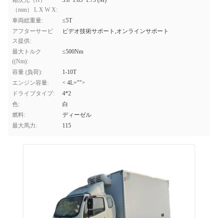
箱次元（H）
3.8*1.85*1.75 (M)
（mm） L X W X:
車両総重量:
≤5T
アフターサービ
ビデオ技術サポート,オンラインサポート
ス提供:
最大トルク
≤500Nm
((Nm):
容量 (負荷):
1-10T
エンジン容量:
< 4L="">
ドライブタイプ:
4*2
色:
白
燃料:
ディーゼル
最大馬力:
115