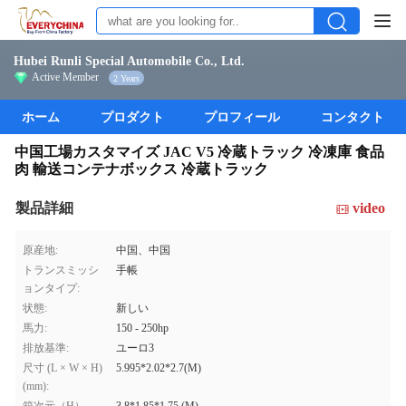
Hubei Runli Special Automobile Co., Ltd.
Active Member
2 Years
ホーム
プロダクト
プロフィール
コンタクト
中国工場カスタマイズ JAC V5 冷蔵トラック 冷凍庫 食品
肉 輸送コンテナボックス 冷蔵トラック
製品詳細
video
原産地:
中国、中国
トランスミッシ
手帳
ョンタイプ:
状態:
新しい
馬力:
150 - 250hp
排放基準:
ユーロ3
尺寸 (L × W × H)
5.995*2.02*2.7(M)
(mm):