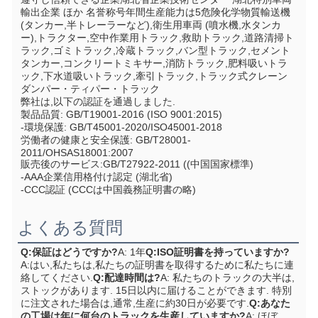
輸出企業 ほか 名誉称号年間生産能力は5危険化学物質輸送機 
(タンカー,半トレーラーなど),衛生用車両 (噴水機,水タンカ
ー),トラクター,空中作業用トラック,救助トラック,道路清掃ト
ラック,ゴミトラック,冷蔵トラック,バン型トラック,セメント
タンカー,コンクリートミキサー,消防トラック,肥料吸いトラ
ック,下水道吸いトラック,牽引トラック,トラック式クレーン
ダンパー・ティパー・トラック
弊社は,以下の認証を通過しました.
製品品質: GB/T19001-2016 (ISO 9001:2015)
-環境保護: GB/T45001-2020/ISO45001-2018
労働者の健康と安全保護: GB/T28001-
2011/OHSAS18001:2007
販売後のサービス:GB/T27922-2011 ((中国国家標準)
-AAA企業信用格付け認定 (湖北省)
-CCC認証 (CCCは中国義務証明書の略)
よくある質問
Q:保証はどうですか?
A: 1年
Q:ISO証明書を持っていますか?
A:はい,私たちは,私たちの証明書を取得するために私たちに連
絡してください.
Q:配達時間は?
A: 私たちのトラックの大半は,
ストックがあります. 15日以内に届けることができます. 特別
に注文された場合は,通常,生産に約30日が必要です.
Q:あなた
の工場は年に何台のトラックを生産していますか?
A: ほぼ