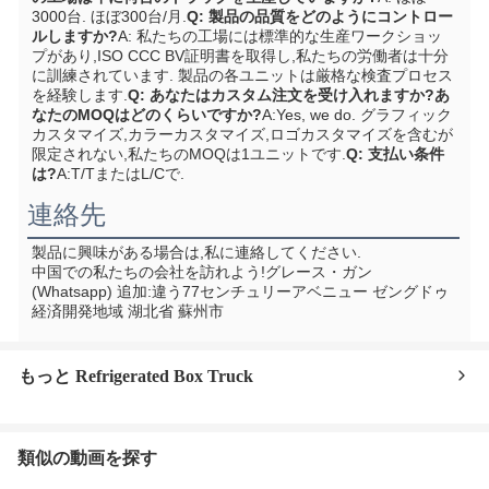
3000台. ほぼ300台/月.
Q: 製品の品質をどのようにコントロー
ルしますか?
A: 私たちの工場には標準的な生産ワークショッ
プがあり,ISO CCC BV証明書を取得し,私たちの労働者は十分
に訓練されています. 製品の各ユニットは厳格な検査プロセス
を経験します.
Q: あなたはカスタム注文を受け入れますか?あ
なたのMOQはどのくらいですか?
A:Yes, we do. グラフィック
カスタマイズ,カラーカスタマイズ,ロゴカスタマイズを含むが
限定されない,私たちのMOQは1ユニットです.
Q: 支払い条件
は?
A:T/TまたはL/Cで.
連絡先
製品に興味がある場合は,私に連絡してください.
中国での私たちの会社を訪れよう!
グレース・ガン 
(Whatsapp) 追加:
違う77センチュリーアベニュー ゼングドゥ
経済開発地域 湖北省 蘇州市
もっと Refrigerated Box Truck
類似の動画を探す