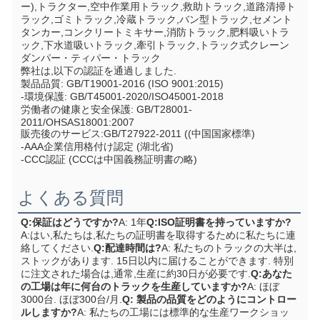
ー),トラクター,空中作業用トラック,救助トラック,道路清掃ト
ラック,ゴミトラック,冷蔵トラック,バン型トラック,セメント
タンカー,コンクリートミキサー,消防トラック,肥料吸いトラ
ック,下水道吸いトラック,牽引トラック,トラック式クレーン
ダンパー・ティパー・トラック
弊社は,以下の認証を通過しました.
製品品質: GB/T19001-2016 (ISO 9001:2015)
-環境保護: GB/T45001-2020/ISO45001-2018
労働者の健康と安全保護: GB/T28001-
2011/OHSAS18001:2007
販売後のサービス:GB/T27922-2011 ((中国国家標準)
-AAA企業信用格付け認定 (湖北省)
-CCC認証 (CCCは中国義務証明書の略)
よくある質問
Q:保証はどうですか?
A: 1年
Q:ISO証明書を持っていますか?
A:はい,私たちは,私たちの証明書を取得するために私たちに連
絡してください.
Q:配達時間は?
A: 私たちのトラックの大半は,
ストックがあります. 15日以内に届けることができます. 特別
に注文された場合は,通常,生産に約30日が必要です.
Q:あなた
の工場は年に何台のトラックを生産していますか?
A: ほぼ
3000台. ほぼ300台/月.
Q: 製品の品質をどのようにコントロー
ルしますか?
A: 私たちの工場には標準的な生産ワークショッ