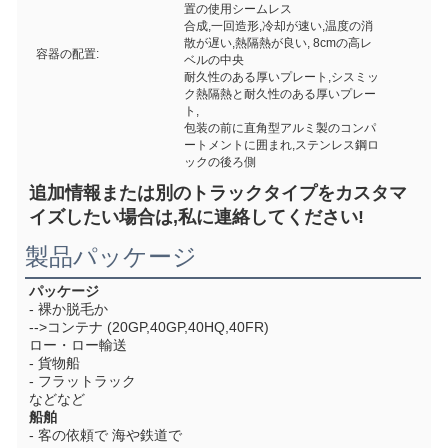
置の使用シームレス
合成,一回造形,冷却が速い,温度の消
散が遅い,熱隔熱が良い, 8cmの高レ
容器の配置:
ベルの中央
耐久性のある厚いプレート,シスミッ
ク熱隔熱と耐久性のある厚いプレー
ト,
包装の前に直角型アルミ製のコンパ
ートメントに囲まれ,ステンレス鋼ロ
ックの後ろ側
追加情報または別のトラックタイプをカスタマ
イズしたい場合は,私に連絡してください!
製品パッケージ
パッケージ
- 裸か脱毛か
-->コンテナ (20GP,40GP,40HQ,40FR)
ロー・ロー輸送
- 貨物船
- フラットラック
などなど
船舶
- 客の依頼で 海や鉄道で