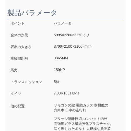
製品パラメータ
ポイント
パラメータ
全体の次元
5995×2260×3250ミリ
3700×2100×2100 (mm)
容器の大きさ
3365MM
車輪間距離
150HP
馬力
トランスミッション
5速
7.00R16LT 8PR
タイヤ
リモコンの鍵 電動ガラス 多機能の
他の配置
方向車 日中の走行灯
ブリッジ隔離技術,コンパクト内外
高強度ガラス繊維強化プラスチック,
深く埋もれたボルト,大規模な負圧装