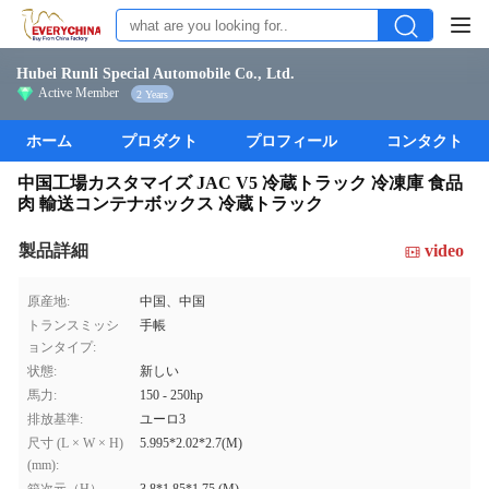
Hubei Runli Special Automobile Co., Ltd.
Active Member
2 Years
ホーム
プロダクト
プロフィール
コンタクト
中国工場カスタマイズ JAC V5 冷蔵トラック 冷凍庫 食品
肉 輸送コンテナボックス 冷蔵トラック
製品詳細
video
原産地:
中国、中国
トランスミッシ
手帳
ョンタイプ:
状態:
新しい
馬力:
150 - 250hp
排放基準:
ユーロ3
尺寸 (L × W × H)
5.995*2.02*2.7(M)
(mm):