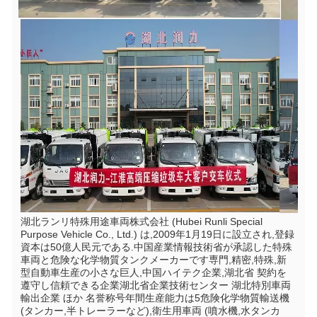
湖北ランリ特殊用途車両株式会社 (Hubei Runli Special 
Purpose Vehicle Co., Ltd.) は,2009年1月19日に設立され,登録
資本は50億人民元である.中国産業情報技術省が承認した特殊
車両と危険な化学物質タンクメーカーです専門,精密,特殊,新
型自動車生産の小さな巨人,中国ハイテク企業,湖北省 契約を
遵守し信頼できる企業湖北省企業技術センター 湖北特別車両
輸出企業 ほか 名誉称号年間生産能力は5危険化学物質輸送機 
(タンカー,半トレーラーなど),衛生用車両 (噴水機,水タンカ