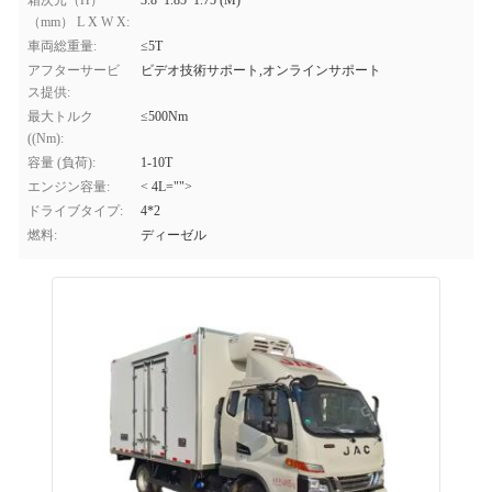
箱次元（H）
3.8*1.85*1.75 (M)
（mm） L X W X:
車両総重量:
≤5T
アフターサービ
ビデオ技術サポート,オンラインサポート
ス提供:
最大トルク
≤500Nm
((Nm):
容量 (負荷):
1-10T
エンジン容量:
< 4L="">
ドライブタイプ:
4*2
燃料:
ディーゼル