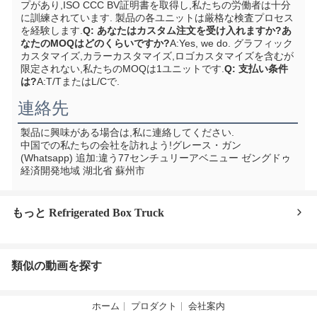
プがあり,ISO CCC BV証明書を取得し,私たちの労働者は十分
に訓練されています. 製品の各ユニットは厳格な検査プロセス
を経験します.
Q: あなたはカスタム注文を受け入れますか?あ
なたのMOQはどのくらいですか?
A:Yes, we do. グラフィック
カスタマイズ,カラーカスタマイズ,ロゴカスタマイズを含むが
限定されない,私たちのMOQは1ユニットです.
Q: 支払い条件
は?
A:T/TまたはL/Cで.
連絡先
製品に興味がある場合は,私に連絡してください.
中国での私たちの会社を訪れよう!
グレース・ガン 
(Whatsapp) 追加:
違う77センチュリーアベニュー ゼングドゥ
経済開発地域 湖北省 蘇州市
もっと Refrigerated Box Truck
類似の動画を探す
ホーム
プロダクト
会社案内