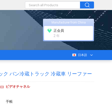
Manufacturer from China
正会員
2 年
日本語
蔵トラック バン冷蔵トラック 冷蔵車 リーファー
ビデオチャネル
手帳