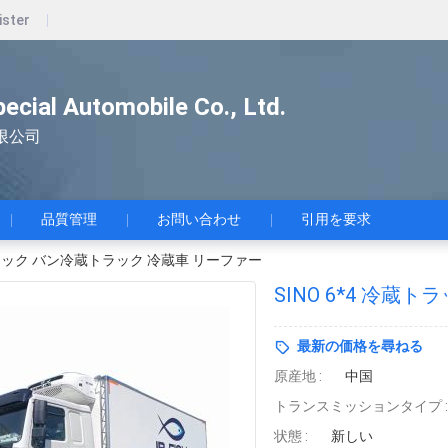
ister
pecial Automobile Co., Ltd.
限公司
品質管理
お問い合わせ
引用を要求
蔵トラック バン冷蔵トラック 冷蔵車 リーファー
SINO 6*4 冷
最新の価格を尋ねる
原産地 :
中国
トランスミッションタイプ :
状態 :
新しい