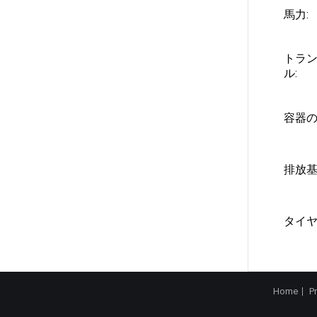
馬力:
トラ
ル:
容器の
排放基
タイヤ
Home
P