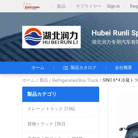
製品
サプライヤー
Sign in
Reg
Hubei Runli S
湖北润力专用汽车有
ホーム
製品カタログ
会社概要
ホーム
製品
SINO 6*4 冷
/
/
Refrigerated Box Truck
/
製品カテゴリ
クレーン トラック
[136]
貨物トラック
[362]