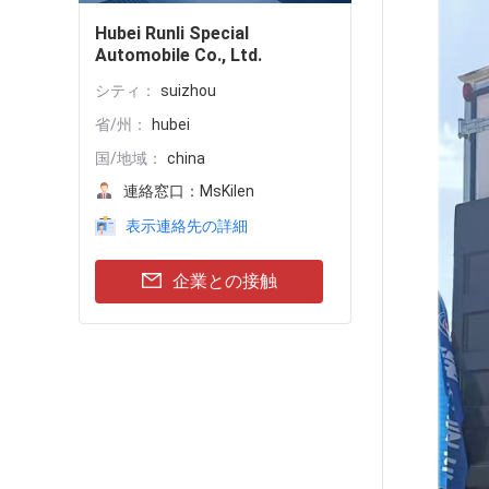
Hubei Runli Special
Automobile Co., Ltd.
シティ：
suizhou
省/州：
hubei
国/地域：
china
連絡窓口：
MsKilen
表示連絡先の詳細
企業との接触