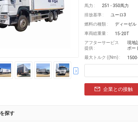
馬力 :
251 - 350馬力
排放基準 :
ユーロ3
燃料の種類 :
ディーゼル
車両総重量 :
15-20T
アフターサービス
現地
提供 :
ポー
最大トルク ((Nm) :
1500
企業との接触
を探す