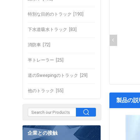
特別な目的のトラック
[190]
下水道吸水トラック
[83]
消防車
[72]
半トレーラー
[25]
道のSweepingのトラック
[29]
他のトラック
[55]
製品の説
企業との接触