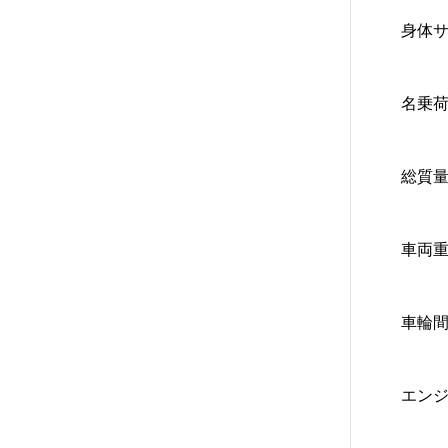
身体サ
名乗荷
総質量
車両重
車輪間
エンジ