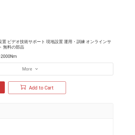
設置 ビデオ技術サポート 現地設置 運用・訓練 オンラインサ
ト 無料の部品
-2000Nm
More
Add to Cart