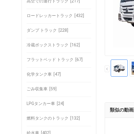
高空での運行トラック
[217]
ロードレッカートラック
[432]
ダンプ トラック
[228]
冷蔵ボックストラック
[162]
フラットベッド トラック
[67]
化学タンク車
[47]
ごみ収集車
[59]
LPGタンカー車
[24]
類似の動画
燃料タンクのトラック
[132]
給水車
[402]