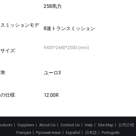
258馬力
ンスミッションモデ
8速トランスミッション
9435*2440*2500 (mm)
サイズ:
準:
ユーロ3
の仕様:
12.00R
roducts
Suppliers
About Us
Contact Us
Help
Site Map
公司介绍
Français
Русский язык
Español
日本語
Português