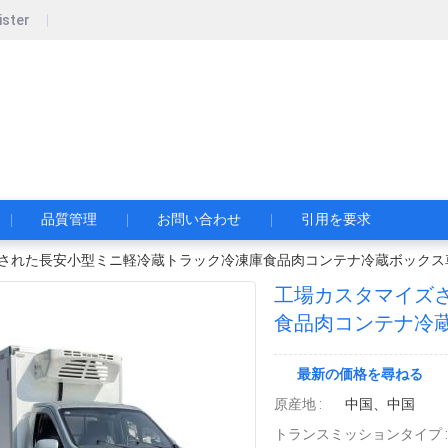
ister
pecial Automobile Co., Ltd.
限公司
品質管理
お問い合わせ
引用を要求
された長安小型ミニ軽冷蔵トラック冷凍庫食品肉コンテナ冷蔵ボックス
工場カスタマイズ
食品肉コンテナ冷
最新の価格を尋ねる
原産地 :
中国、中国
トランスミッションタイプ :