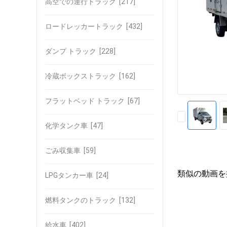
高空での運行トラック
[217]
ロードレッカートラック
[432]
ダンプ トラック
[228]
冷蔵ボックストラック
[162]
フラットベッド トラック
[67]
化学タンク車
[47]
ごみ収集車
[59]
類似の動画を
LPGタンカー車
[24]
燃料タンクのトラック
[132]
給水車
[402]