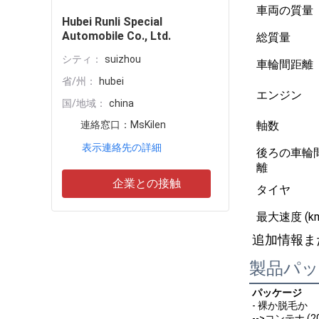
車両の質量
Hubei Runli Special
Automobile Co., Ltd.
総質量
シティ：
suizhou
車輪間距離
省/州：
hubei
エンジン
国/地域：
china
連絡窓口：
MsKilen
軸数
表示連絡先の詳細
後ろの車輪
離
企業との接触
タイヤ
最大速度 (km
追加情報ま
製品パ
パッケージ
- 裸か脱毛か
-->コンテナ (20G