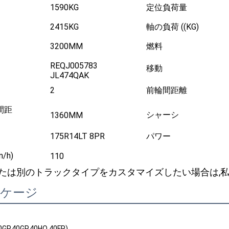
1590KG
定位負荷量
2415KG
軸の負荷 ((KG)
3200MM
燃料
REQJ005783
移動
JL474QAK
2
前輪間距離
間距
シャーシ
1360MM
175R14LT 8PR
パワー
/h)
110
たは別のトラックタイプをカスタマイズしたい場合は,私
ッケージ
P,40GP,40HQ,40FR)