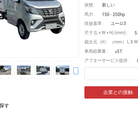
状態 :
新しい
馬力 :
150 - 250hp
排放基準 :
ユーロ3
尺寸 (L × W × H) (mm) :
5
箱次元（H） （mm） L X W X
車両総重量 :
≤5T
アフターサービス提供 :
企業との接触
探す