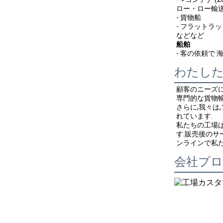
ロー・ロー輸
- 貨物船
- フラットラ
などなど
船舶
- 客の依頼で 
わたした
顧客のニーズ
専門的な貨物輸
さらに,我々は
れています.
私たちの工場は
す.販売後のサ
ンラインで私
会社プ