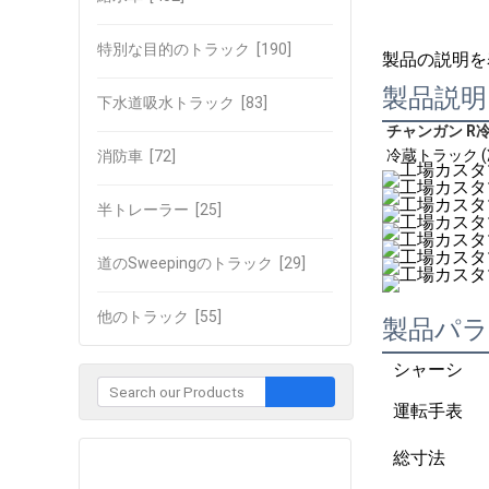
特別な目的のトラック
[190]
製品の説明を
製品説明
下水道吸水トラック
[83]
チャンガン R
冷蔵トラック 
消防車
[72]
半トレーラー
[25]
道のSweepingのトラック
[29]
他のトラック
[55]
製品パ
シャーシ
運転手表
総寸法
企業との接触