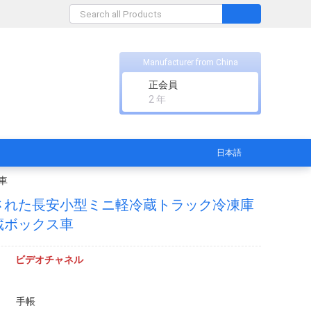
Manufacturer from China
正会員
2 年
日本語
車
された長安小型ミニ軽冷蔵トラック冷凍庫
蔵ボックス車
ビデオチャネル
手帳