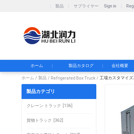
製品
サプライヤー
Sign in
Reg
Hubei Runli S
湖北润力专用汽车有
ホーム
製品カタログ
会社概要
ホーム
製品
工場カスタマイズ
/
/
Refrigerated Box Truck
/
製品カテゴリ
クレーン トラック
[136]
貨物トラック
[362]