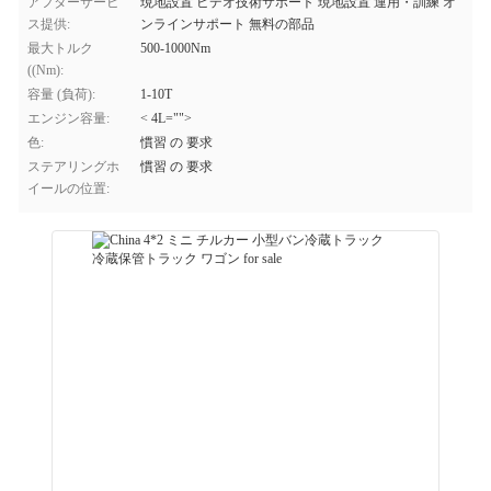
アフターサービ
現地設置 ビデオ技術サポート 現地設置 運用・訓練 オ
ス提供:
ンラインサポート 無料の部品
最大トルク
500-1000Nm
((Nm):
容量 (負荷):
1-10T
エンジン容量:
< 4L="">
色:
慣習 の 要求
ステアリングホ
慣習 の 要求
イールの位置: