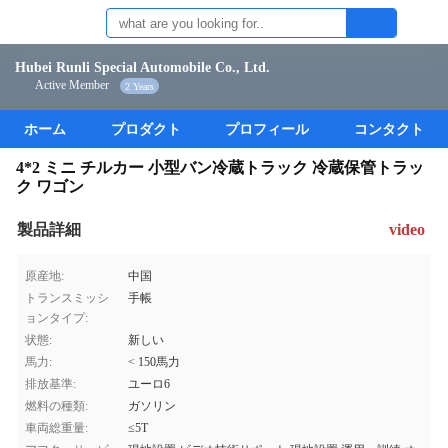
Hubei Runli Special Automobile Co., Ltd.
Active Member
2 Years
ホーム
プロダクト
プロフィール
コンタクト
4*2 ミニ チルカー 小型バン冷蔵トラック 冷蔵保管トラッ
ク ワゴン
製品詳細
video
原産地:
中国
トランスミッシ
手帳
ョンタイプ:
状態:
新しい
馬力:
< 150馬力
排放基準:
ユーロ6
燃料の種類:
ガソリン
車両総重量:
≤5T