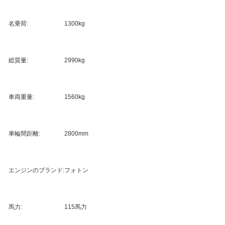
名乗荷:
1300kg
総質量:
2990kg
車両重量:
1560kg
車輪間距離:
2800mm
エンジンのブランド:
フォトン
馬力:
115馬力