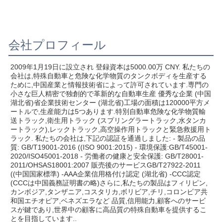
会社プロフィール
2009年1月19日に設立され 登録資本は5000.00万 CNY. 私たちの
会社は,特殊自動車と危険な化学物質のタンクボディを生産する
ために,中国産業と情報技術省によって許可されています.専門の
小さな巨人精密で独創的で革新的な自動車生産 優秀な企業 (中国
湖北省)省企業技術センター (湖北省)工場の面積は120000平方メ
ートルで,生産能力は5つあります.特別自動車危険な化学物質輸
送トラック,衛生用トラック (スプリングラートラック,水タンカ
ートラック),レックトラック,高空操作用トラックと緊急救援用ト
ラック. 私たちの会社は,下記の認証を通過しました: - 製品の品
質: GB/T19001-2016 ((ISO 9001:2015) - 環境保護:GB/T45001-
2020/ISO45001-2018 - 労働者の健康と安全保護: GB/T28001-
2011/OHSAS18001:2007 販売後のサービスGB/T27922-2011 
((中国国家標準) -AAA企業信用格付け認定 (湖北省) -CCC認定 
(CCCは中国義務証明書の略)さらに,私たちの製品はフィリピン,
カンボジア,タンザニア,コスタリカ,ボリビア,チリ,コロンビア共
和国エチオピア,ベネズエラなど 品質,信用能力,顧客へのサービ
スが鍵であり,世界中の顧客に高品質の特殊自動車を提供するこ
とを目指しています..