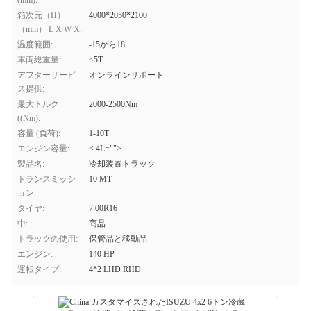
(mm):
箱次元（H）
4000*2050*2100
（mm） L X W X:
温度範囲:
-15から18
車両総重量:
≤5T
アフターサービ
オンラインサポート
ス提供:
最大トルク
2000-2500Nm
((Nm):
容量 (負荷):
1-10T
エンジン容量:
< 4L="">
製品名:
冷却装置トラック
トランスミッシ
10 MT
ョン:
タイヤ:
7.00R16
中:
商品
トラックの使用:
保管品と移動品
エンジン:
140 HP
運転タイプ:
4*2 LHD RHD