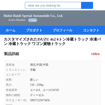
Hubei Runli Special Automobile Co., Ltd.
Active Member
2 Years
ホーム
プロダクト
プロフィール
コンタクト
カスタマイズされたISUZU 4x2 6トン冷蔵トラック 冷凍バ
ン 冷蔵トラック ワゴン貨物トラック
製品詳細
video
原産地:
湖北,中国,中国
トランスミッシ
手帳
ョンタイプ:
状態:
新しい
馬力:
150 - 250hp
排放基準:
ユーロ4、ユーロ3/4/5/6
燃料の種類:
ディーゼル
尺寸 (L × W × H)
5995*2250*3050