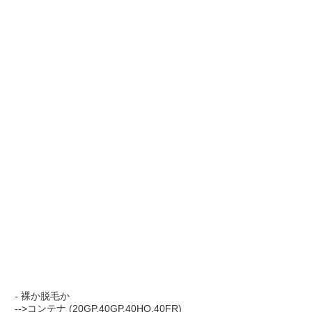
- 裸か脱毛か
-->コンテナ (20GP,40GP,40HQ,40FR)