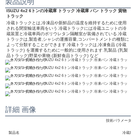
製品説明
ISUZU 4x2 6トンの冷蔵庫 トラック 冷蔵庫 バン トラック 貨物 
トラック
冷蔵トラックとは,冷凍品や新鮮品の温度を維持するために使用
される閉室輸送車両をいう.冷蔵トラックには冷蔵ユニットの冷
蔵装置と冷蔵車両のポリウレタン隔離室が装備されている.冷蔵
トラックは,製造者,シャシの運搬容量,コンパートメントの種類に
よって分類することができます.冷蔵トラックは,冷凍食品 (冷蔵
トラック) を運搬するために一般的に使用されます.乳製品 (乳製
品トラック)野菜や果物 (新鮮食品トラック) など
詳細 画像
技術パラメータ
製品名
冷蔵庫