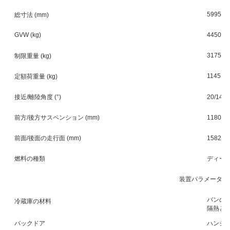
5995 × 
総寸法 (mm)
GVW (kg)
4450
3175
制限重量 (kg)
1145
定額荷重量 (kg)
接近/離陸角度 (°)
20/14 
前方/後方サスペンション (mm)
1180年
前面/後面の走行面 (mm)
1582 年
燃料の種類
ディー
装置パラメータ
バンの内
冷蔵庫の材料
隔熱と
バックドア
ハンジ