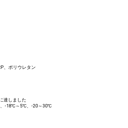
RP、ポリウレタン
℃に達しました
、-18℃～5℃、-20～30℃