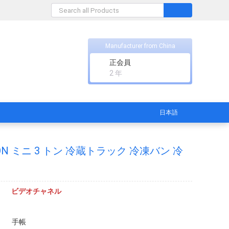
Manufacturer from China
正会員
2 年
日本語
TON ミニ 3 トン 冷蔵トラック 冷凍バン 冷
ビデオチャネル
手帳