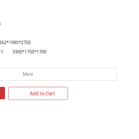
6
262*1985*2750
 :
3300*1750*1700
More
Add to Cart