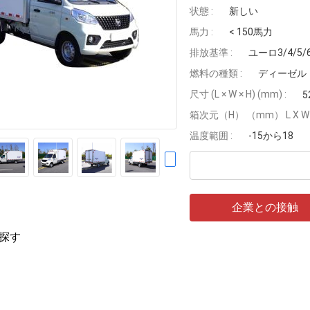
状態 :
新しい
馬力 :
< 150馬力
排放基準 :
ユーロ3/4/5/
燃料の種類 :
ディーゼル
尺寸 (L × W × H) (mm) :
5
箱次元（H） （mm） L X W X
温度範囲 :
-15から18
企業との接触
探す