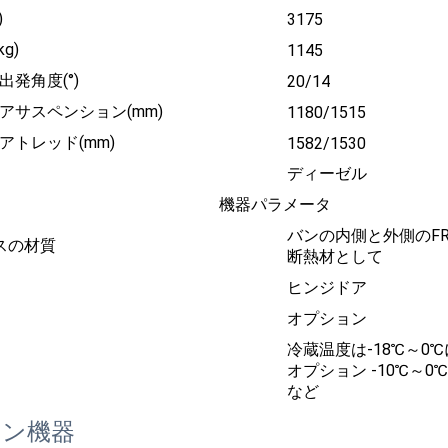
)
3175
g)
1145
出発角度(°)
20/14
アサスペンション(mm)
1180/1515
アトレッド(mm)
1582/1530
ディーゼル
機器パラメータ
バンの内側と外側のF
スの材質
断熱材として
ヒンジドア
オプション
冷蔵温度は-18℃～0
オプション -10℃～0℃
など
ョン機器