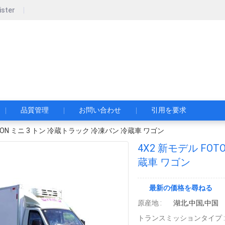
ister
pecial Automobile Co., Ltd.
限公司
品質管理
お問い合わせ
引用を要求
OTON ミニ 3 トン 冷蔵トラック 冷凍バン 冷蔵車 ワゴン
4X2 新モデル FO
蔵車 ワゴン
最新の価格を尋ねる
原産地 :
湖北,中国,中国
トランスミッションタイプ :