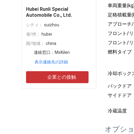
車両重量(kg
Hubei Runli Special
定格積載量(k
Automobile Co., Ltd.
アプローチ/
シティ：
suizhou
フロント/リ
省/州：
hubei
フロント/リ
国/地域：
china
燃料タイプ
連絡窓口：
MsKilen
表示連絡先の詳細
冷却ボック
企業との接触
バックドア
サイドドア
冷蔵温度
オプシ