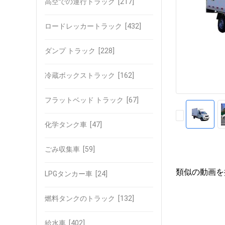
高空での運行トラック
[217]
ロードレッカートラック
[432]
ダンプ トラック
[228]
冷蔵ボックストラック
[162]
フラットベッド トラック
[67]
化学タンク車
[47]
ごみ収集車
[59]
類似の動画を
LPGタンカー車
[24]
燃料タンクのトラック
[132]
給水車
[402]