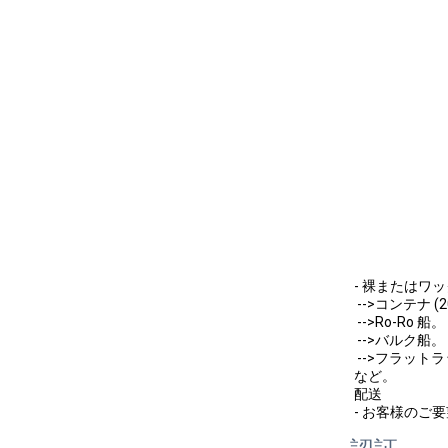
- 裸またはワ
 -->コンテナ (
 -->Ro-Ro 船。
 -->バルク船。
 -->フラット
など。
配送
- お客様のご