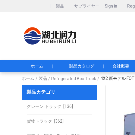
製品
サプライヤー
Sign in
Reg
Hubei Runli S
湖北润力专用汽车有
ホーム
製品カタログ
会社概要
ホーム
製品
4X2 新モデル F
/
/
Refrigerated Box Truck
/
製品カテゴリ
クレーン トラック
[136]
貨物トラック
[362]