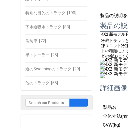
特別な目的のトラック
[190]
製品の説明を
製品の説
下水道吸水トラック
[83]
4X2 新モデル
冷蔵トラック
消防車
[72]
凍ユニット冷
トの種類によ
半トレーラー
[25]
どの輸送によ
道のSweepingのトラック
[29]
他のトラック
[55]
詳細画像
製品名
全体寸法(mm
企業との接触
GVW(kg)