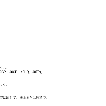
ックス。
20GP、40GP、40HQ、40FR)。
ラック。
要望に応じて、海上または鉄道で。