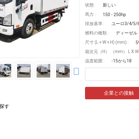
状態 :
新しい
馬力 :
150 - 250hp
排放基準 :
ユーロ3/4/5/
燃料の種類 :
ディーゼル
尺寸 (L × W × H) (mm) :
5
箱次元（H） （mm） L X W X
温度範囲 :
-15から18
企業との接触
探す