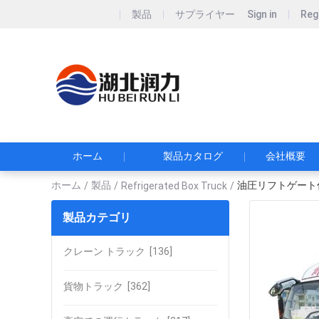
製品
サプライヤー
Sign in
Reg
Hubei Runli S
湖北润力专用汽车有
ホーム
製品カタログ
会社概要
ホーム
製品
油圧リフトゲート
/
/
Refrigerated Box Truck
/
製品カテゴリ
クレーン トラック
[136]
貨物トラック
[362]