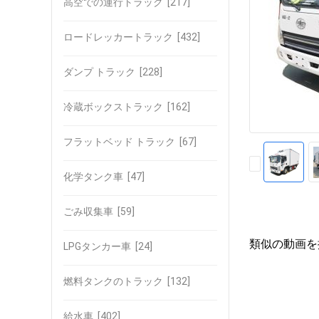
高空での運行トラック
[217]
ロードレッカートラック
[432]
ダンプ トラック
[228]
冷蔵ボックストラック
[162]
フラットベッド トラック
[67]
化学タンク車
[47]
ごみ収集車
[59]
類似の動画を
LPGタンカー車
[24]
燃料タンクのトラック
[132]
給水車
[402]