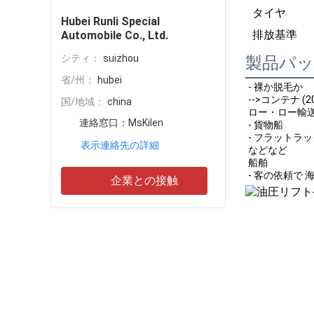
タイヤ
Hubei Runli Special
排放基準
Automobile Co., Ltd.
シティ：
suizhou
製品パ
省/州：
hubei
- 裸か脱毛か
-->コンテナ (20G
国/地域：
china
ロー・ロー輸
連絡窓口：
MsKilen
- 貨物船
- フラットラ
表示連絡先の詳細
などなど
船舶
- 客の依頼で 
企業との接触