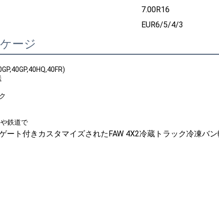
7.00R16
EUR6/5/4/3
ッケージ
P,40GP,40HQ,40FR)
送
ック
海や鉄道で