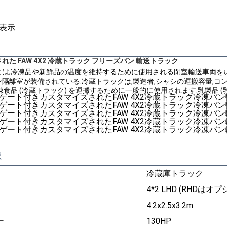
表示
た FAW 4X2 冷蔵トラック フリーズバン 輸送トラック
とは,冷凍品や新鮮品の温度を維持するために使用される閉室輸送車両を
隔離室が装備されている.冷蔵トラックは,製造者,シャシの運搬容量,コ
凍食品 (冷蔵トラック) を運搬するために一般的に使用されます.乳製品 (
像
冷蔵庫トラック
4*2 LHD (RHDはオ
4.2x2.5x3.2m
ー
130HP