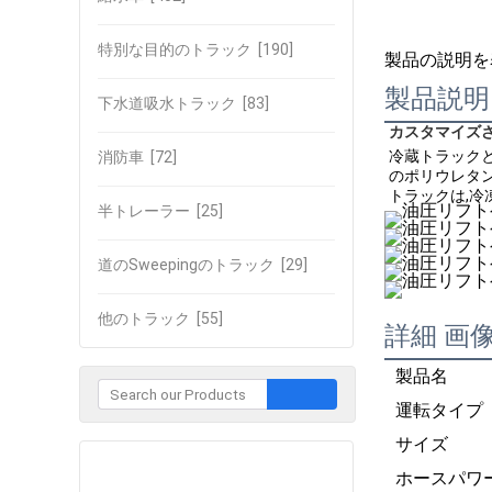
特別な目的のトラック
[190]
製品の説明を
製品説明
下水道吸水トラック
[83]
カスタマイズされ
冷蔵トラック
消防車
[72]
のポリウレタン
トラックは,冷
半トレーラー
[25]
道のSweepingのトラック
[29]
他のトラック
[55]
詳細 画
製品名
運転タイプ
サイズ
企業との接触
ホースパワ