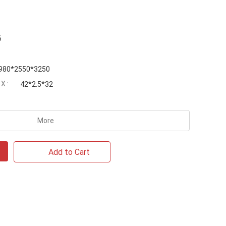
6
980*2550*3250
 :
42*2.5*32
More
Add to Cart