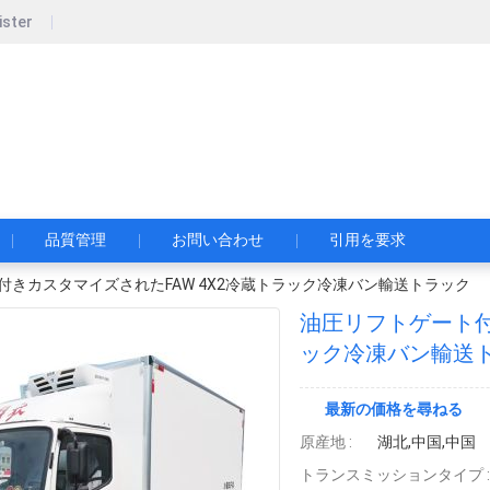
ister
pecial Automobile Co., Ltd.
限公司
品質管理
お問い合わせ
引用を要求
付きカスタマイズされたFAW 4X2冷蔵トラック冷凍バン輸送トラック
油圧リフトゲート付
ック冷凍バン輸送
最新の価格を尋ねる
原産地 :
湖北,中国,中国
トランスミッションタイプ :