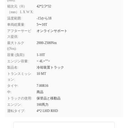
(mm):
箱次元（H）
42*2.5*32
（mm） L X W X:
温度範囲:
-15から18
車両総重量:
5〜10T
アフターサービ
オンラインサポート
ス提供:
最大トルク
2000-2500Nm
((Nm):
容量 (負荷):
1-10T
エンジン容量:
< 4L="">
製品名:
冷却装置トラック
トランスミッシ
10 MT
ョン:
タイヤ:
7.00R16
中:
商品
トラックの使用:
保管品と移動品
エンジン:
160馬力
運転タイプ:
4*2 LHD RHD