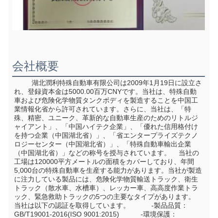
会社概要
         湖北潤利特殊自動車有限公司は2009年1月19日に設立さ
れ、登録資本金は5000.00百万CNYです。当社は、特殊自動
車および危険化学物質タンクボディを製造することを中国工
業情報化省から許可されています。さらに、当社は、「特
殊、精密、ユニーク、革新的な自動車生産のためのリトルジ
ャイアント」、「中国ハイテク企業」、「優れた信用格付け
を持つ企業（中国湖北省）」、「省エンタープライズテクノ
ロジーセンター（中国湖北省）」、「特殊自動車輸出企業
（中国湖北省）」などの称号を授与されています。    当社の
工場は120000平方メートルの面積をカバーしており、年間
5,000台の特殊自動車を生産する能力があります。当社が製造
に注力している製品には、危険化学物質輸送トラック、衛生
トラック（散水車、水槽車）、レッカー車、高高度作業トラ
ック、緊急救助トラックの5つの主要なタイプがあります。    
当社は以下の認証を取得しています。           -製品品質：
GB/T19001-2016(ISO 9001:2015)           -環境保護：