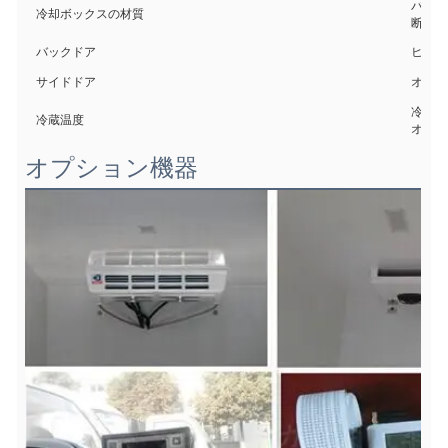
バンの
冷却ボックスの材質
断熱材
バックドア
ヒンジ
サイドドア
オプシ
冷蔵温
冷蔵温度
オプショ
オプション機器