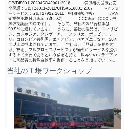
GB/T45001-2020/ISO45001-2018           -労働者の健康と安
全保護：GB/T28001-2011/OHSAS18001:2007           -アフタ
ーサービス：GB/T27922-2011（中国国家規格）           -AAA
企業信用格付け認証（湖北省）           -CCC認証（CCCは中
国強制認証の略です）。    そして、当社の製品合格率は
99.5％に達しています。    さらに、当社の製品は、フィリピ
ン、カンボジア、タンザニア、コスタリカ、ボリビア、チ
リ、コロンビア共和国、エチオピア、ベネズエラなど、20カ
国以上に輸出されています。    当社は、「品質、信用格付
け、技術、フルプロセスサービス」が顧客にサービスを提供
する上で重要であるという信念を持ち、世界中のクライアン
トに高品質の特殊自動車を提供することを目指しています。
当社の工場ワークショップ