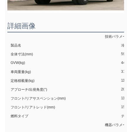
詳細画像
技術パラメータ
製品名
冷蔵ト
5980×
全体寸法(mm)
GVW(kg)
4450
3175
車両重量(kg)
1145
定格積載量(kg)
20/14
アプローチ/出発角度(°)
1180/
フロント/リアサスペンション(mm)
1582/
フロント/リアトレッド(mm)
燃料タイプ
ディー
機器パラメータ