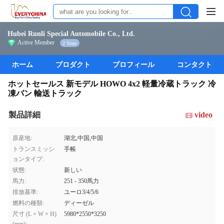
Hubei Runli Special Automobile Co., Ltd.
Active Member
2 Years
ホーム
プロダクト
プロフィール
コンタクト
ホットセールス 新モデル HOWO 4x2 軽量冷蔵トラック 冷
凍バン 輸送トラック
製品詳細
video
原産地:
湖北,中国,中国
トランスミッシ
手帳
ョンタイプ:
状態:
新しい
馬力:
251 - 350馬力
排放基準:
ユーロ3/4/5/6
燃料の種類:
ディーゼル
尺寸 (L × W × H)
5980*2550*3250