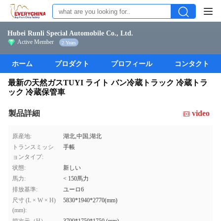
Hubei Runli Special Automobile Co., Ltd.
Active Member
2 Years
ホーム
プロダクト
プロフィール
コンタクト
最新の天然ガスTUYI ライト バン冷蔵トラック 冷蔵トラ
ック 冷蔵保管車
製品詳細
video
原産地:
湖北,中国,湖北
トランスミッシ
手帳
ョンタイプ:
状態:
新しい
馬力:
< 150馬力
排放基準:
ユーロ6
尺寸 (L × W × H)
5830*1940*2770(mm)
(mm):