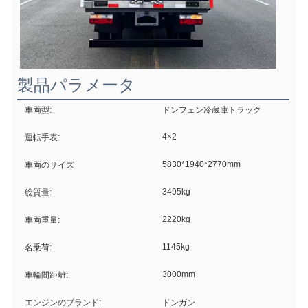
製品パラメータ
車両型:
ドンフェン冷蔵庫トラック
4×2
運転手表:
5830*1940*2770mm
車両のサイズ
3495kg
総質量:
2220kg
車両重量:
1145kg
名乗荷:
3000mm
車輪間距離:
エンジンのブランド:
ドンガン