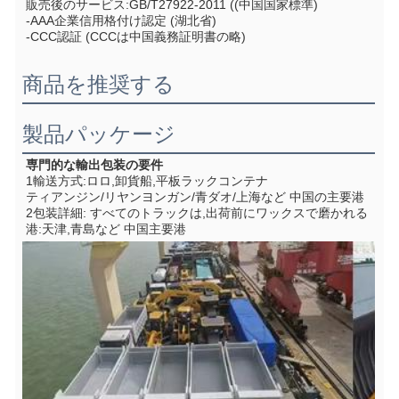
販売後のサービス:GB/T27922-2011 ((中国国家標準)
-AAA企業信用格付け認定 (湖北省)
-CCC認証 (CCCは中国義務証明書の略)
商品を推奨する
製品パッケージ
専門的な輸出包装の要件
1輸送方式:ロロ,卸貨船,平板ラックコンテナ
ティアンジン/リヤンヨンガン/青ダオ/上海など 中国の主要港
2包装詳細: すべてのトラックは,出荷前にワックスで磨かれる
港:天津,青島など 中国主要港