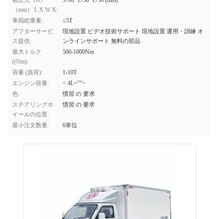
箱次元（H）
3700*1750*1750 (mm)
（mm） L X W X:
車両総重量:
≤5T
アフターサービ
現地設置 ビデオ技術サポート 現地設置 運用・訓練 オ
ス提供:
ンラインサポート 無料の部品
最大トルク
500-1000Nm
((Nm):
容量 (負荷):
1-10T
エンジン容量:
< 4L="">
色:
慣習 の 要求
ステアリングホ
慣習 の 要求
イールの位置:
最小注文数量:
6単位