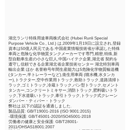
湖北ランリ特殊用途車両株式会社 (Hubei Runli Special 
Purpose Vehicle Co., Ltd.) は,2009年1月19日に設立され,登録
資本は50億人民元である.中国産業情報技術省が承認した特殊
車両と危険な化学物質タンクメーカーです専門,精密,特殊,新
型自動車生産の小さな巨人,中国ハイテク企業,湖北省 契約を
遵守し信頼できる企業湖北省企業技術センター 湖北特別車両
輸出企業 ほか 名誉称号年間生産能力は5危険化学物質輸送機 
(タンカー,半トレーラーなど),衛生用車両 (噴水機,水タンカ
ー),トラクター,空中作業用トラック,救助トラック,道路清掃ト
ラック,ゴミトラック,冷蔵トラック,バン型トラック,セメント
タンカー,コンクリートミキサー,消防トラック,肥料吸いトラ
ック,下水道吸いトラック,牽引トラック,トラック式クレーン
ダンパー・ティパー・トラック
弊社は,以下の認証を通過しました.
製品品質: GB/T19001-2016 (ISO 9001:2015)
-環境保護: GB/T45001-2020/ISO45001-2018
労働者の健康と安全保護: GB/T28001-
2011/OHSAS18001:2007