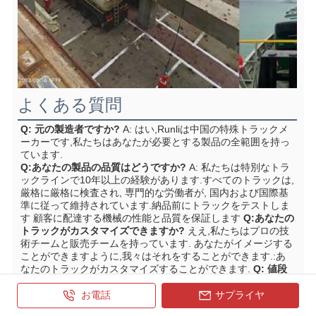
よくある質問
Q: 元の製造者ですか?
A: はい,Runliは中国の特殊トラックメ
ーカーです,私たちはあなたが必要とする製品の全範囲を持っ
ています.
Q:あなたの製品の品質はどうですか?
A: 私たちは特別なトラ
ックラインで10年以上の経験があります.すべてのトラックは,
厳格に厳格に検査され, 専門的な労働者が, 国内および国際基
準に従って維持されています.納品前にトラックをテストしま
す 顧客に配達する機械の性能と品質を保証します
Q:あなたの
トラックがカスタマイズできますか?
ええ,私たちはプロの技
術チームと販売チームを持っています. あなたがイメージする
ことができますように,我々はそれをすることができます.:あ
なたのトラックがカスタマイズすることができます.
Q: 値段
は?
A: 私たちは,私たちの工場を持っている,そして世界中の多
くの顧客を持っています,我々は最高の価格を持っています,
お電話
サプライヤ
我々は,あなたが主源であるため,低価格を与えることができま