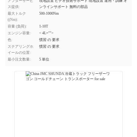
アフターサービ
現地設置 ビデオ技術サポート 現地設置 運用・訓練 オ
ス提供:
ンラインサポート 無料の部品
最大トルク
500-1000Nm
((Nm):
容量 (負荷):
1-10T
エンジン容量:
< 4L="">
色:
慣習 の 要求
ステアリングホ
慣習 の 要求
イールの位置:
最小注文数量:
5 単位