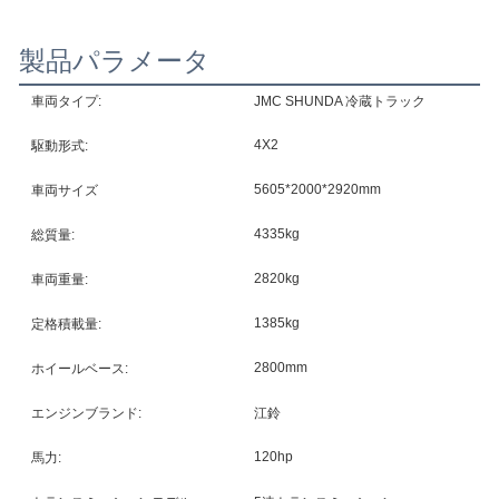
製品パラメータ
車両タイプ:
JMC SHUNDA 冷蔵トラック
4X2
駆動形式:
5605*2000*2920mm
車両サイズ
4335kg
総質量:
2820kg
車両重量:
1385kg
定格積載量:
2800mm
ホイールベース:
エンジンブランド:
江鈴
120hp
馬力: