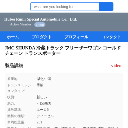
Hubei Runli Special Automobile Co., Ltd.
Active Member
2 Years
ホーム
プロダクト
プロフィール
コンタクト
JMC SHUNDA 冷蔵トラック フリーザーワゴン コールド
チェーン トランスポーター
製品詳細
video
原産地:
湖北,中国
トランスミッシ
手帳
ョンタイプ:
状態:
新しい
馬力:
< 150馬力
排放基準:
ユーロ6
燃料の種類:
ディーゼル
車両総重量:
≤5T