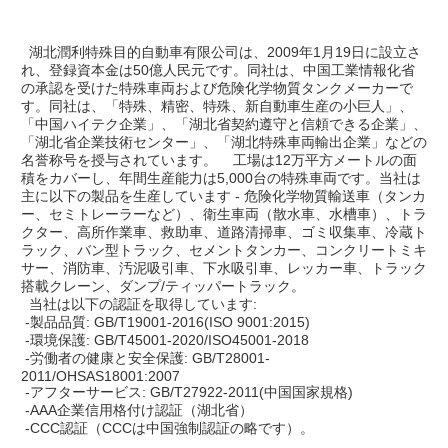
  湖北潤利特殊目的自動車有限公司は、2009年1月19日に設立さ
れ、登録資本金は50億人民元です。同社は、中国工業情報化省
の承認を受けた特殊車両および危険化学物質タンクメーカーで
す。同社は、「特殊、精密、特殊、新自動車生産の小巨人」、
「中国ハイテク企業」、「湖北省契約遵守と信頼できる企業」、
「湖北省企業技術センター」、「湖北特殊車両輸出企業」などの
名誉称号を授与されています。    工場は12万平方メートルの面
積をカバーし、年間生産能力は5,000台の特殊車両です。当社は
主に以下の製品を生産しています - 危険化学物質輸送車（タンカ
ー、セミトレーラーなど）、衛生車両（散水車、水槽車）、トラ
クター、高所作業車、救助車、道路清掃車、ゴミ収集車、冷蔵ト
ラック、バン型トラック、セメントタンカー、コンクリートミキ
サー、消防車、汚泥吸引車、下水吸引車、レッカー車、トラック
搭載クレーン、ダンプ/ティッパートラック。
  当社は以下の認証を取得しています:
 -製品品質: GB/T19001-2016(ISO 9001:2015)
 -環境保護: GB/T45001-2020/ISO45001-2018
 -労働者の健康と安全保護: GB/T28001-
2011/OHSAS18001:2007
 -アフターサービス: GB/T27922-2011(中国国家規格)
 -AAA企業信用格付け認証（湖北省）
 -CCC認証（CCCは中国強制認証の略です）。