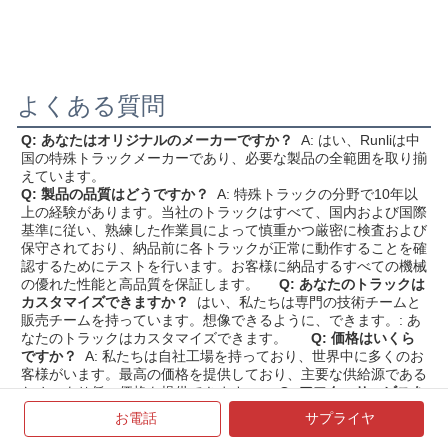
よくある質問
Q: あなたはオリジナルのメーカーですか？
A: はい、Runliは中
国の特殊トラックメーカーであり、必要な製品の全範囲を取り揃
えています。
Q: 製品の品質はどうですか？
A: 特殊トラックの分野で10年以
上の経験があります。当社のトラックはすべて、国内および国際
基準に従い、熟練した作業員によって慎重かつ厳密に検査および
保守されており、納品前に各トラックが正常に動作することを確
認するためにテストを行います。お客様に納品するすべての機械
の優れた性能と高品質を保証します。
Q: あなたのトラックは
カスタマイズできますか？
はい、私たちは専門の技術チームと
販売チームを持っています。想像できるように、できます。: あ
なたのトラックはカスタマイズできます。
Q: 価格はいくら
ですか？
A: 私たちは自社工場を持っており、世界中に多くのお
客様がいます。最高の価格を提供しており、主要な供給源である
ため、より低い価格を提供できます。
Q: アフターサービスを
提供しますか？
回答: はい。当社の新しいトラックは12ヶ月保
お電話
サプライヤ
証されており、それに加えて、お客様の問題を徹底的かつ迅速に
解決するための専門のアフターサービスチームがあります。