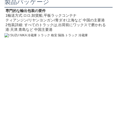
製品パッケージ
専門的な輸出包装の要件
1輸送方式:ロロ,卸貨船,平板ラックコンテナ
ティアンジン/リヤンヨンガン/青ダオ/上海など 中国の主要港
2包装詳細: すべてのトラックは,出荷前にワックスで磨かれる
港:天津,青島など 中国主要港