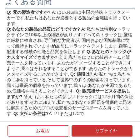
よくある質問
Q: 元の製造者ですか?
A: はい,Runliは中国の特殊トラックメー
カーです,私たちはあなたが必要とする製品の全範囲を持ってい
ます.
Q:あなたの製品の品質はどうですか?
A: 私たちは特別なトラッ
クラインで10年以上の経験があります.すべてのトラックは,厳格
に厳格に検査され, 専門的な労働者が, 国内および国際基準に従
って維持されています.納品前にトラックをテストします 顧客に
配達する機械の性能と品質を保証します
Q:あなたのトラックが
カスタマイズできますか?
ええ,私たちはプロの技術チームと販
売チームを持っています. あなたがイメージすることができます
ように,我々はそれをすることができます.:あなたのトラックがカ
スタマイズすることができます.
Q: 値段は?
A: 私たちは,私たち
の工場を持っている,そして世界中の多くの顧客を持っています,
我々は最高の価格を持っています,我々は,あなたが主源であるた
め,低価格を与えることができます.
Q: 販売後サービスを提供し
ますか?
答え: はい.私たちの新しいトラックには12ヶ月間の保証
があります.それに加えて,私たちはあなたの問題を徹底的に迅速
に解決するためのプロの販売後のサービスチームを持っていま
す.
Q: 支払い条件は?
A:T/TまたはL/Cで.
連絡先
お電話
サプライヤ
興味があるなら
製品
連絡してください