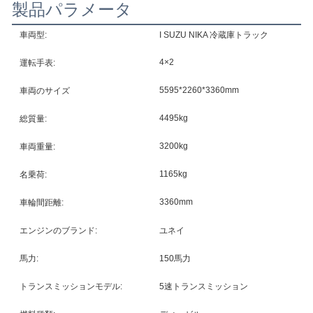
製品パラメータ
車両型:
I SUZU NIKA 冷蔵庫トラック
4×2
運転手表:
5595*2260*3360mm
車両のサイズ
4495kg
総質量:
3200kg
車両重量:
1165kg
名乗荷:
3360mm
車輪間距離:
エンジンのブランド:
ユネイ
馬力:
150馬力
トランスミッションモデル:
5速トランスミッション