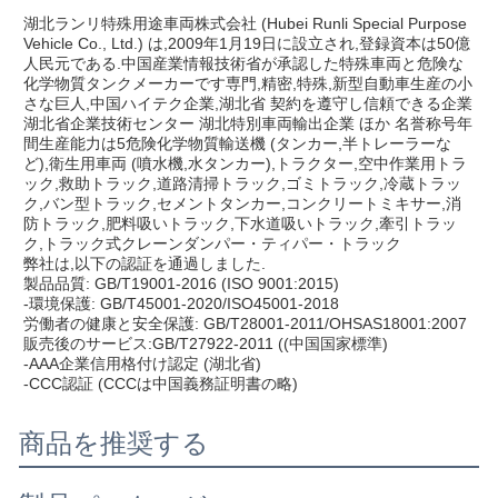
湖北ランリ特殊用途車両株式会社 (Hubei Runli Special Purpose 
Vehicle Co., Ltd.) は,2009年1月19日に設立され,登録資本は50億
人民元である.中国産業情報技術省が承認した特殊車両と危険な
化学物質タンクメーカーです専門,精密,特殊,新型自動車生産の小
さな巨人,中国ハイテク企業,湖北省 契約を遵守し信頼できる企業
湖北省企業技術センター 湖北特別車両輸出企業 ほか 名誉称号年
間生産能力は5危険化学物質輸送機 (タンカー,半トレーラーな
ど),衛生用車両 (噴水機,水タンカー),トラクター,空中作業用トラ
ック,救助トラック,道路清掃トラック,ゴミトラック,冷蔵トラッ
ク,バン型トラック,セメントタンカー,コンクリートミキサー,消
防トラック,肥料吸いトラック,下水道吸いトラック,牽引トラッ
ク,トラック式クレーンダンパー・ティパー・トラック
弊社は,以下の認証を通過しました.
製品品質: GB/T19001-2016 (ISO 9001:2015)
-環境保護: GB/T45001-2020/ISO45001-2018
労働者の健康と安全保護: GB/T28001-2011/OHSAS18001:2007
販売後のサービス:GB/T27922-2011 ((中国国家標準)
-AAA企業信用格付け認定 (湖北省)
-CCC認証 (CCCは中国義務証明書の略)
商品を推奨する