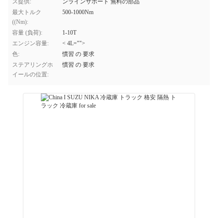
ス提供:
ンラインサポート 無料の部品
最大トルク
500-1000Nm
((Nm):
容量 (負荷):
1-10T
エンジン容量:
< 4L="">
色:
慣習 の 要求
ステアリングホ
慣習 の 要求
イールの位置: