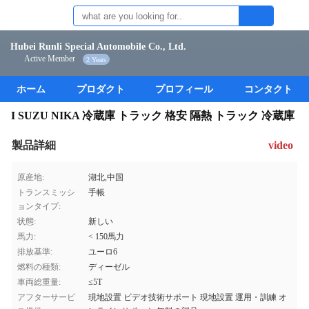
Hubei Runli Special Automobile Co., Ltd.
Active Member
2 Years
ホーム
プロダクト
プロフィール
コンタクト
I SUZU NIKA 冷蔵庫 トラック 格安 隔熱 トラック 冷蔵庫
製品詳細
video
原産地:
湖北,中国
トランスミッシ
手帳
ョンタイプ:
状態:
新しい
馬力:
< 150馬力
排放基準:
ユーロ6
燃料の種類:
ディーゼル
車両総重量:
≤5T
アフターサービ
現地設置 ビデオ技術サポート 現地設置 運用・訓練 オ