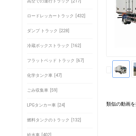
高空での運行トラック
[217]
ロードレッカートラック
[432]
ダンプ トラック
[228]
冷蔵ボックストラック
[162]
フラットベッド トラック
[67]
化学タンク車
[47]
ごみ収集車
[59]
類似の動画を
LPGタンカー車
[24]
燃料タンクのトラック
[132]
給水車
[402]