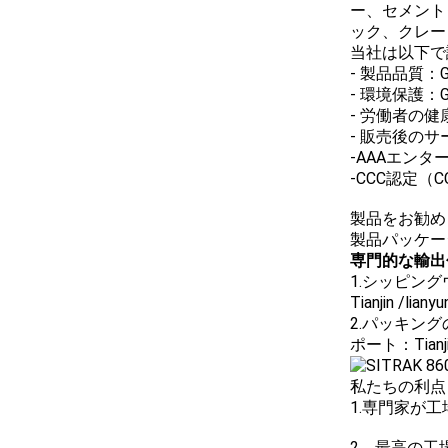
ー、セメント
ック、クレー
当社は以下で
- 製品品質：GB
- 環境保護：GB/
- 労働者の健康
- 販売後のサ
-AAAエンタ
-CCC認定
製品をお勧め
製品パッケー
専門的な輸出
1.シッピン
Tianjin /l
2.パッキン
ポート：Tian
私たちの利点
1.専門家が
2。最高の工