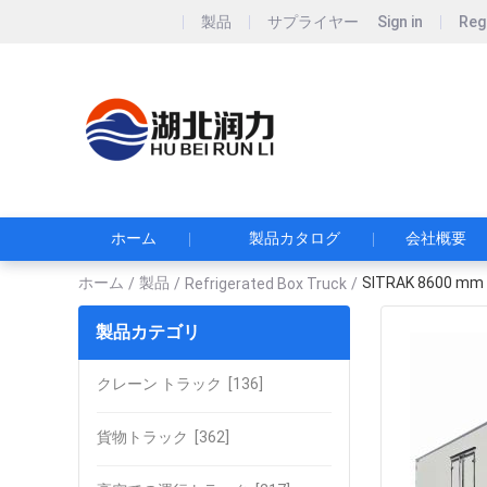
製品
サプライヤー
Sign in
Reg
Hubei Runli S
湖北润力专用汽车有
ホーム
製品カタログ
会社概要
ホーム
製品
SITRAK 8600
/
/
Refrigerated Box Truck
/
製品カテゴリ
クレーン トラック
[136]
貨物トラック
[362]