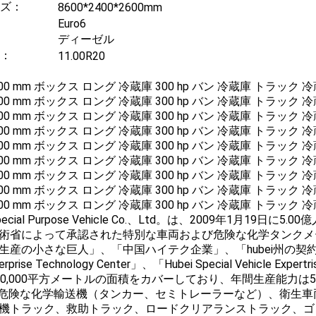
ズ：
8600*2400*2600mm
Euro6
ディーゼル
：
11.00R20
li Special Purpose Vehicle Co.、Ltd。は、2009年
術省によって承認された特別な車両および危険な化学タンクメ
生産の小さな巨人」、「中国ハイテク企業」、「hubei州の契約
 Enterprise Technology Center」、「Hubei Special V
20,000平方メートルの面積をカバーしており、年間生産能力は
- 危険な化学輸送機（タンカー、セミトレーラーなど）、衛生
機トラック、救助トラック、ロードクリアランストラック、ゴ