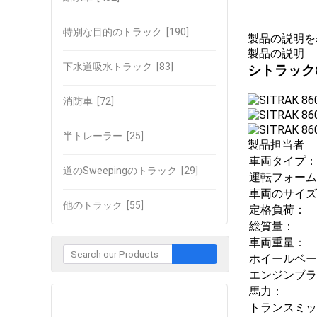
特別な目的のトラック
[190]
製品の説明を
製品の説明
下水道吸水トラック
[83]
シトラック
消防車
[72]
半トレーラー
[25]
製品担当者
車両タイプ：
道のSweepingのトラック
[29]
運転フォーム
車両のサイズ
他のトラック
[55]
定格負荷：
総質量：
車両重量：
ホイールベー
エンジンブラ
馬力：
企業との接触
トランスミッ