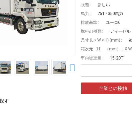
状態 :
新しい
馬力 :
251 - 350馬力
排放基準 :
ユーロ6
燃料の種類 :
ディーゼル
尺寸 (L × W × H) (mm) :
9
箱次元（H） （mm） L X W X
車両総重量 :
15-20T
企業との接触
探す