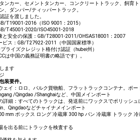
タンカー、セメントタンカー、コンクリートトラック、飼育ト
ン、ダンパー/ティッパートラック。
認証を渡しました。
/T19001-2016（ISO 9001：2015）
T45001-2020/ISO45001-2018
と安全の保護：GB/T28001-2011/OHSAS18001：2007
ービス：GB/T27922-2011（中国国家標準）
ープライズクレジット格付け認証（hubei州）
（CCCは中国の義務証明書の略語です）。
します
ジ
包装要件。
グウェイ：ロロ、バルク貨物船、フラットラックコンテナ。ポー
ianyungang /Qingdao /Shanghaiなど、中国メインポート
グの詳細：すべてのトラックは、発送前にワックスでポリッシュ
jin、Qingdaoなどチャイナメインポート
工場を出る前にトラックを検査する
場価格を与えます