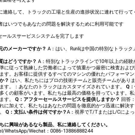
私に連絡して、トラックの工場と生産の進捗状況に連れて行って
術者はいつでもあなたの問題を解決するために利用可能です
セールスサービスシステムを完了します
元のメーカーですか？
A：はい、Runliは中国の特別なトラ
質はどうですか？
A：特別なトラックラインで10年以上の経
準に従って熟練した労働者によって慎重かつ厳密に検査および
ます。お客様に提供するすべてのマシンの優れたパフォーマン
か？
はい、私たちにはプロの技術チームと販売チームがあり
ます。：あなたのトラックはカスタマイズされています。
Q
多くの顧客がいます。私たちは最高の価格を持っています。私
ます。
Q：アフターセールスサービスを提供しますか？
回答
れに加えて、私たちはあなたの問題を徹底的かつ迅速に解決す
。
Q：支払い条件は何ですか？
A：視界でT/TまたはL/Cによ
ちに興味があるなら
製品
、私に連絡してください。
Tel/WhatsApp/Wechat：0086-13886888244