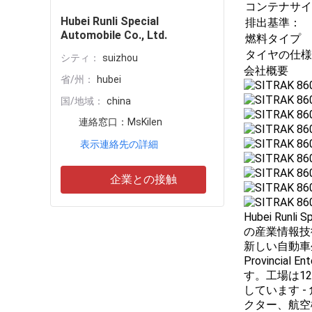
コンテナサイ
Hubei Runli Special
排出基準：
Automobile Co., Ltd.
燃料タイプ
タイヤの仕様
シティ：
suizhou
会社概要
省/州：
hubei
国/地域：
china
連絡窓口：
MsKilen
表示連絡先の詳細
企業との接触
Hubei Run
の産業情報技
新しい自動車
Provincial
す。工場は1
しています 
クター、航空