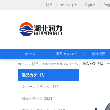
製品
サプライヤー
Sign in
Reg
Hubei Runli S
湖北润力专用汽车有
ホーム
製品カタログ
会社概要
ホーム
製品
JMC 4X2 冷
/
/
Refrigerated Box Truck
/
製品カテゴリ
クレーン トラック
[136]
貨物トラック
[362]