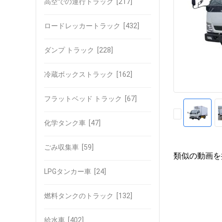
高空での運行トラック
[217]
ロードレッカートラック
[432]
ダンプ トラック
[228]
冷蔵ボックストラック
[162]
フラットベッド トラック
[67]
化学タンク車
[47]
ごみ収集車
[59]
類似の動画を
LPGタンカー車
[24]
燃料タンクのトラック
[132]
給水車
[402]