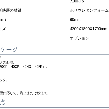
7.00R16
断熱層の材質
ポリウレタンフォーム
mm）
80mm
イズ
4200X1800X1700mm
オプション
ッケージ
グ
ックス処理。
20GP、40GP、40HQ、40FR）。
ラック。
要望に応じて、海上または鉄道で。
点