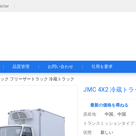
ister
pecial Automobile Co., Ltd.
限公司
品質管理
お問い合わせ
引用を要求
蔵トラック フリーザートラック 冷蔵トラック
JMC 4X2 冷蔵
最新の価格を尋ねる
原産地 :
中国、中国
トランスミッションタイプ :
状態 :
新しい