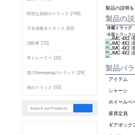
製品の説明を
特別な目的のトラック
[190]
製品の説
冷蔵トラック
下水道吸水トラック
[83]
冷蔵トラック
消防車
[72]
半トレーラー
[25]
製品パ
道のSweepingのトラック
[29]
アイテム
他のトラック
[55]
シャーシ
ホイールベ
座席定員
ギアボック
企業との接触