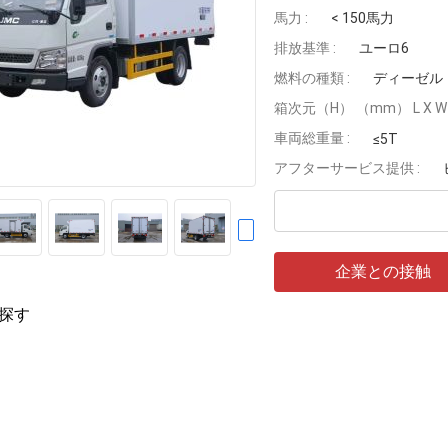
馬力 :
< 150馬力
排放基準 :
ユーロ6
燃料の種類 :
ディーゼル
箱次元（H） （mm） L X W X
車両総重量 :
≤5T
アフターサービス提供 :
企業との接触
探す