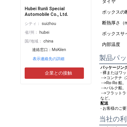
タイヤ
Hubei Runli Special
ボックスの
Automobile Co., Ltd.
断熱厚さ（
シティ：
suizhou
省/州：
hubei
ボックスサ
国/地域：
china
内部温度
連絡窓口：
MsKilen
製品パ
表示連絡先の詳細
パッケージン
企業との接触
- 裸またはワ
 -->コンテナ（
 -->Ro-Ro 船。
 -->バルク船。
 -->フラット
など。
配送
- お客様のご
当社の利