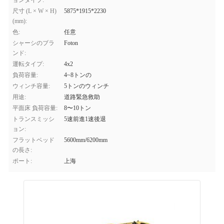
ョンタイプ:
尺寸 (L × W × H)
5875*1915*2230
(mm):
色:
任意
シャーシのブラ
Foton
ンド:
運転タイプ:
4x2
負荷容量:
4~8トンの
ウィンチ容量:
5トンのウィンチ
用途:
道路緊急救助
平面床 負荷容量:
8〜10トン
トランスミッシ
5速前進1速後退
ョン:
フラットベッド
5600mm/6200mm
の長さ:
ポート:
上海