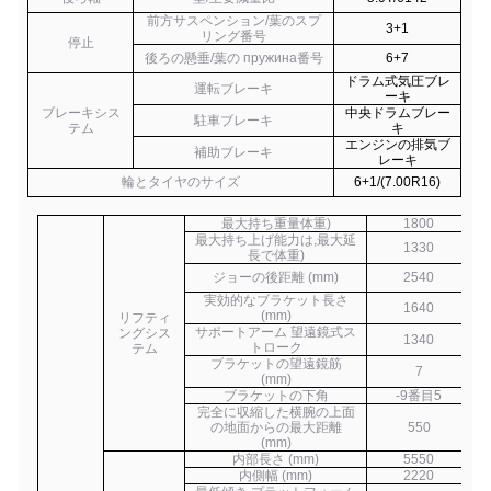
前方サスペンション/葉のスプ
3+1
リング番号
停止
後ろの懸垂/葉の пружина番号
6+7
ドラム式気圧ブレ
運転ブレーキ
ーキ
ブレーキシス
中央ドラムブレー
駐車ブレーキ
テム
キ
エンジンの排気ブ
補助ブレーキ
レーキ
輪とタイヤのサイズ
6+1/(7.00R16)
最大持ち重量
体重
)
1800
最大持ち上げ能力は,最大延
1330
長で
体重
)
ジョーの後距離 (mm)
2540
実効的なブラケット長さ
1640
(mm)
リフティ
サポートアーム 望遠鏡式ス
ングシス
1340
トローク
テム
ブラケットの望遠鏡筋
7
(mm)
ブラケットの下角
-9番目5
完全に収縮した横腕の上面
の地面からの最大距離
550
(mm)
内部長さ (mm)
5550
内側幅 (mm)
2220