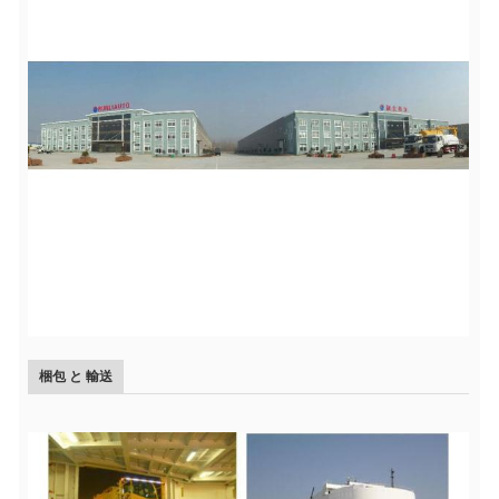
梱包 と 輸送