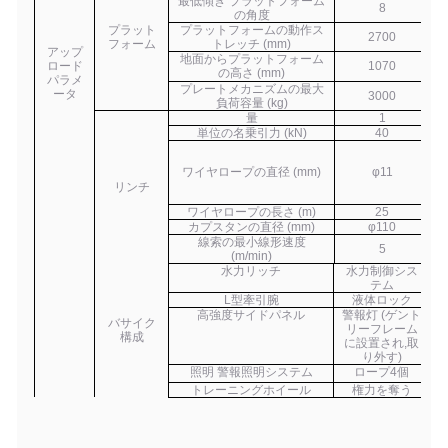
最低傾き プラットフォーム
8
の角度
プラット
プラットフォームの動作ス
2700
フォーム
トレッチ (mm)
アップ
地面からプラットフォーム
ロード
1070
の高さ (mm)
パラメ
プレートメカニズムの最大
ータ
3000
負荷容量 (kg)
量
1
単位の名乗引力 (kN)
40
ワイヤロープの直径 (mm)
φ11
リンチ
ワイヤロープの長さ (m)
25
カプスタンの直径 (mm)
φ110
線索の最小線形速度
5
(m/min)
水力リッチ
水力制御シス
テム
L型牽引腕
液体ロック
高強度サイドパネル
警報灯 (ゲント
バサイク
リーフレーム
構成
に設置され,取
り外す)
照明 警報照明システム
ロープ4個
トレーニングホイール
権力を奪う