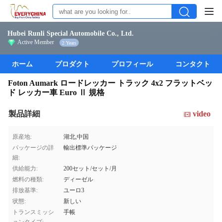
Hubei Runli Special Automobile Co., Ltd.
Active Member
2 Years
ホーム
プロダクト
プロフィール
コンタクト
Foton Aumark ロードレッカー トラック 4x2 フラットベッ
ド レッカー車 Euro Ⅱ 規格
製品詳細
video
原産地:
湖北,中国
パッケージの詳
輸出標準パッケージ
細:
供給能力:
200セット/セット/月
燃料の種類:
ディーゼル
排放基準:
ユーロ3
状態:
新しい
トランスミッシ
手帳