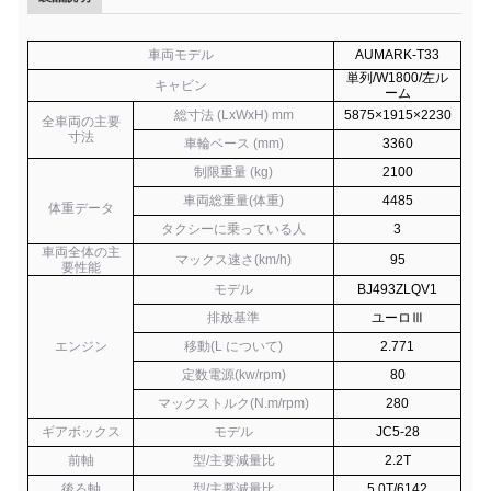
車両モデル
AUMARK-T33
単列/W1800/左ル
キャビン
ーム
総寸法 (LxWxH) mm
5875×1915×2230
全車両の主要
寸法
車輪ベース (mm)
3360
制限重量 (kg)
2100
車両総重量
(
体重
)
4485
体重データ
タクシーに乗っている人
3
車両全体の主
マックス速さ
(
km/h
)
95
要性能
モデル
BJ493ZLQV1
排放基準
ユーロ
Ⅲ
エンジン
移動
(
L について
)
2.771
定数電源
(
kw/rpm
)
80
マックストルク
(
N.m/rpm
)
280
ギアボックス
モデル
JC5-28
前軸
型/主要減量比
2.2T
後ろ軸
型/主要減量比
5.0T/6142