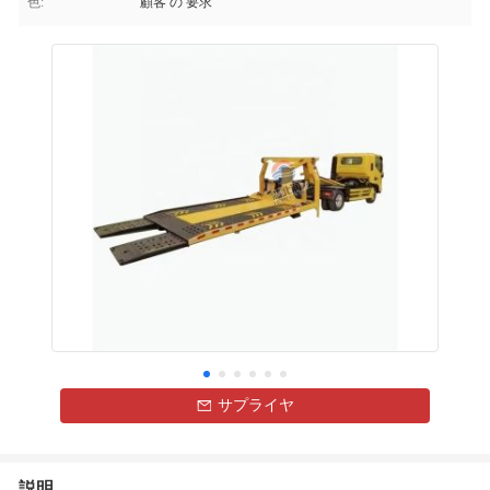
色:
顧客 の 要求
サプライヤ
説明