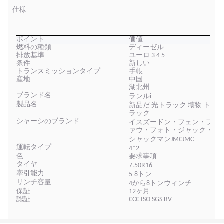
仕様
ポイント
価値
燃料の種類
ディーゼル
排放基準
ユーロ 3 4 5
条件
新しい
トランスミッションタイプ
手帳
産地
中国
湖北州
ブランド名
ランル
i
製品名
新品だ
光
トラック 壊物 ト
ラック
シャーシのブランド
イスズー
ドン・フェン・フ
ァウ・フォト・ジャック・
シャックマン
JMCJMC
運転タイプ
4
*2
色
要求事項
タイヤ
7
.
5
0R
16
牽引能力
5
-
8
トン
リンチ容量
4から8
トンウィンチ
保証
12ヶ月
認証
CCC ISO SGS BV