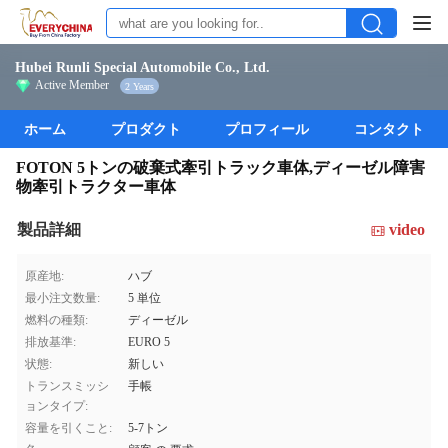
Hubei Runli Special Automobile Co., Ltd.
Active Member
2 Years
ホーム
プロダクト
プロフィール
コンタクト
FOTON 5トンの破棄式牽引トラック車体,ディーゼル障害
物牽引トラクター車体
製品詳細
video
原産地:
ハブ
最小注文数量:
5 単位
燃料の種類:
ディーゼル
排放基準:
EURO 5
状態:
新しい
トランスミッシ
手帳
ョンタイプ:
容量を引くこと:
5-7トン