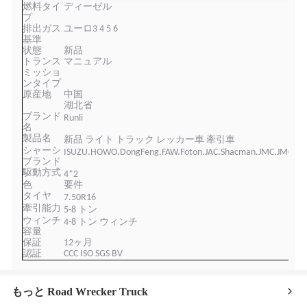
燃料タイ
ディーゼル
プ
排出ガス
ユーロ3 4 5 6
基準
状態
新品
トランス
マニュアル
ミッショ
ンタイプ
原産地
中国
湖北省
ブランド
Runl
i
名
製品名
新品
ライト
トラック レッカー車 牽引車
シャーシ
ISUZU.
HOWO.DongFeng.FAW.Foton.JAC.Shacman
.JMC.JMC
ブランド
駆動方式
4
*2
色
要件
タイヤ
7
.
5
0R
16
牽引能力
5
-
8
トン
ウィンチ
4-8
トン ウィンチ
容量
保証
12ヶ月
認証
CCC ISO SGS BV
もっと Road Wrecker Truck