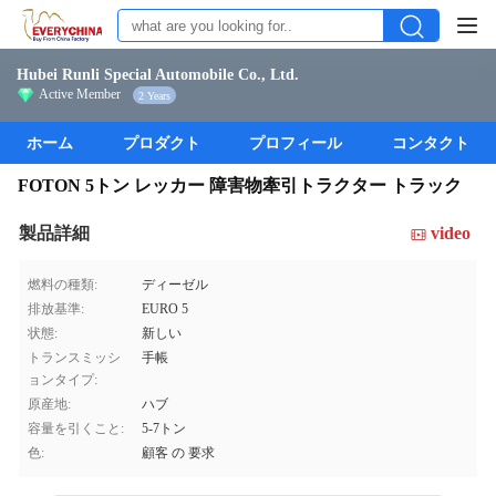
Hubei Runli Special Automobile Co., Ltd.
Active Member
2 Years
ホーム
プロダクト
プロフィール
コンタクト
FOTON 5トン レッカー 障害物牽引トラクター トラック
製品詳細
video
燃料の種類:
ディーゼル
排放基準:
EURO 5
状態:
新しい
トランスミッシ
手帳
ョンタイプ:
原産地:
ハブ
容量を引くこと:
5-7トン
色:
顧客 の 要求