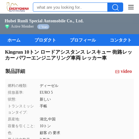
Hubei Runli Special Automobile Co., Ltd.
Active Member
2 Years
ホーム
プロダクト
プロフィール
コンタクト
Kingrun 10トン ロードアシスタンス レスキュー 街路レッ
カー パワーエンジニアリング車両 レッカー車
製品詳細
video
燃料の種類:
ディーゼル
排放基準:
EURO 5
状態:
新しい
トランスミッシ
手帳
ョンタイプ:
原産地:
湖北,中国
容量を引くこと:
10トン
色:
顧客 の 要求