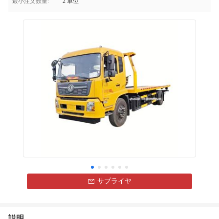
最小注文数量:
2 単位
サプライヤ
説明