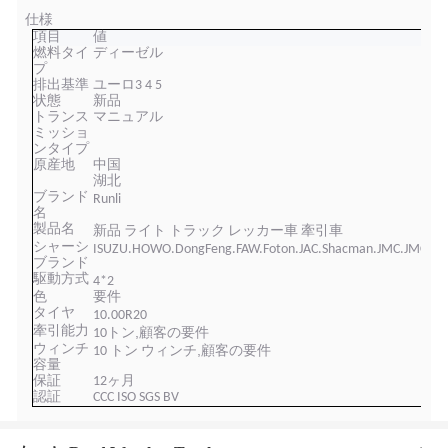
仕様
項目
値
燃料タイ
ディーゼル
プ
排出基準
ユーロ3 4 5
状態
新品
トランス
マニュアル
ミッショ
ンタイプ
原産地
中国
湖北
ブランド
Runl
i
名
製品名
新品
ライト
トラック レッカー車 牽引車
シャーシ
ISUZU.
HOWO.DongFeng.FAW.Foton.JAC.Shacman
.JMC.JMC
ブランド
駆動方式
4
*2
色
要件
タイヤ
10
.
00
R
20
牽引能力
,
10
トン
顧客の要件
ウィンチ
,
10
トン ウィンチ
顧客の要件
容量
保証
12ヶ月
認証
CCC ISO SGS BV