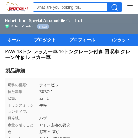
Hubei Runli Special Automobile Co., Ltd.
Active Member
2 Years
ホーム
プロダクト
プロフィール
コンタクト
FAW 13トン レッカー車 10トンクレーン付き 回収車 クレ
ーン付き レッカー車
製品詳細
燃料の種類:
ディーゼル
排放基準:
EURO 5
状態:
新しい
トランスミッシ
手帳
ョンタイプ:
原産地:
ハブ
容量を引くこと:
13トン,顧客の要求
色:
顧客 の 要求