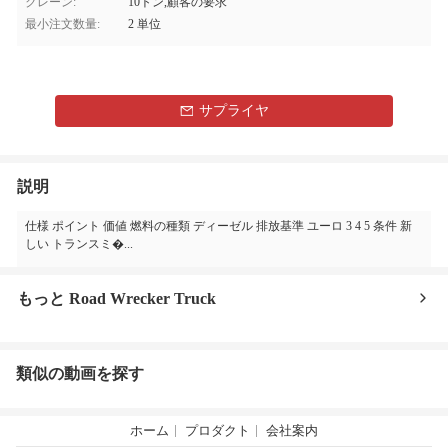
クレーン:
10トン,顧客の要求
最小注文数量:
2 単位
サプライヤ
説明
仕様 ポイント 価値 燃料の種類 ディーゼル 排放基準 ユーロ 3 4 5 条件 新
しい トランスミ�...
もっと Road Wrecker Truck
類似の動画を探す
ホーム
プロダクト
会社案内