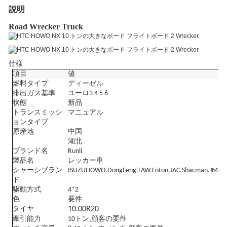
説明
Road Wrecker Truck
仕様
項目
値
燃料タイプ
ディーゼル
排出ガス基準
ユーロ3 4 5 6
状態
新品
トランスミッシ
マニュアル
ョンタイプ
原産地
中国
湖北
ブランド名
Runl
i
製品名
レッカー車
シャーシブラン
ISUZU
HOWO.DongFeng.FAW.Foton.JAC.Shacman
.JMC
ド
駆動方式
4
*2
色
要件
タイヤ
10.00R20
,
牽引能力
10
トン
顧客の要件