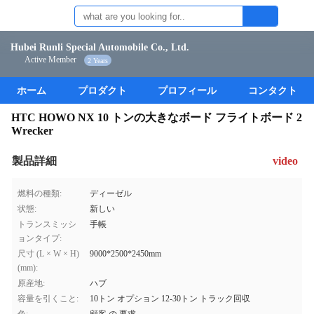
Hubei Runli Special Automobile Co., Ltd.
Active Member
2 Years
ホーム
プロダクト
プロフィール
コンタクト
HTC HOWO NX 10 トンの大きなボード フライトボード 2
Wrecker
製品詳細
video
燃料の種類:
ディーゼル
状態:
新しい
トランスミッシ
手帳
ョンタイプ:
尺寸 (L × W × H)
9000*2500*2450mm
(mm):
原産地:
ハブ
容量を引くこと:
10トン オプション 12-30トン トラック回収