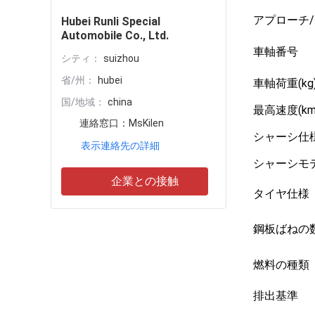
アプローチ
Hubei Runli Special
Automobile Co., Ltd.
車軸番号
シティ：
suizhou
省/州：
hubei
車軸荷重(kg
国/地域：
china
最高速度(km/
連絡窓口：
MsKilen
シャーシ仕
表示連絡先の詳細
シャーシモ
企業との接触
タイヤ仕様
鋼板ばねの
燃料の種類
排出基準