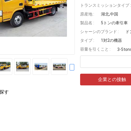
トランスミッションタイプ :
原産地 :
湖北,中国
製品名 :
5トンの牽引車
シャーシのブランド :
ド
タイプ :
1対2の機器
容量を引くこと :
3-5ton
企業との接触
探す