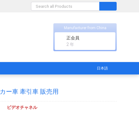
Manufacturer from China
正会員
2 年
日本語
ッカー車 牽引車 販売用
ビデオチャネル