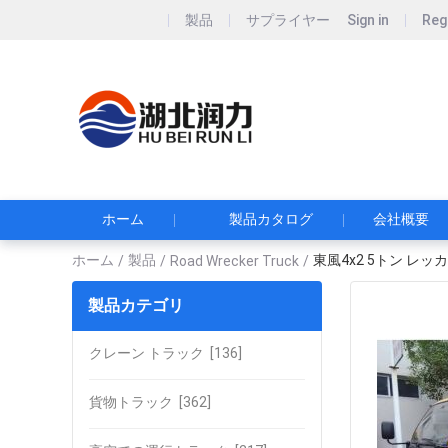
製品
サプライヤー
Sign in
Reg
Hubei Runli S
湖北润力专用汽车有
ホーム
製品カタログ
会社概要
ホーム
製品
東風4x2 5トン レッ
/
/
Road Wrecker Truck
/
製品カテゴリ
クレーン トラック
[136]
貨物トラック
[362]