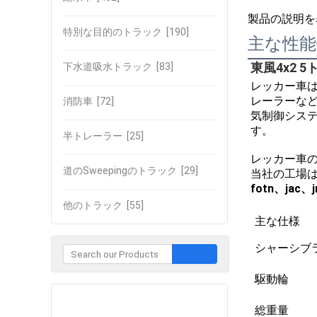
製品の説明を
特別な目的のトラック
[190]
主な性能
東風4x2 
下水道吸水トラック
[83]
レッカー車
レーラーな
消防車
[72]
気制御シス
す。
半トレーラー
[25]
レッカー車
道のSweepingのトラック
[29]
当社の工場
fotn、
jac、
他のトラック
[55]
主な仕様
シャーシブ
駆動輪
企業との接触
総重量