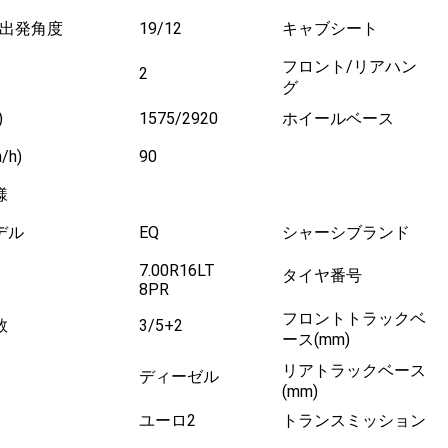
/出発角度
19/12
キャブシート
フロント/リアハン
2
グ
)
1575/2920
ホイールベース
h)
90
様
デル
EQ
シャーシブランド
7.00R16LT
タイヤ番号
8PR
フロントトラックベ
数
3/5+2
ース(mm)
リアトラックベース
ディーゼル
(mm)
ユーロ2
トランスミッション