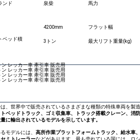
ランド
泉柴
馬力
4200mm
フラット幅
トベッド積
3トン
最大リフト重量(kg)
では、世界中で販売されているさまざまな種類の特殊車両を製
ットベッドトラック、ゴミ収集車、トラック搭載クレーン、消
大量に輸出されているモデルを示しています。
いるモデルには、
高所作業プラットフォームトラック、給水車
、セミトレーラー
などがあります。最も売れている国には、ロ