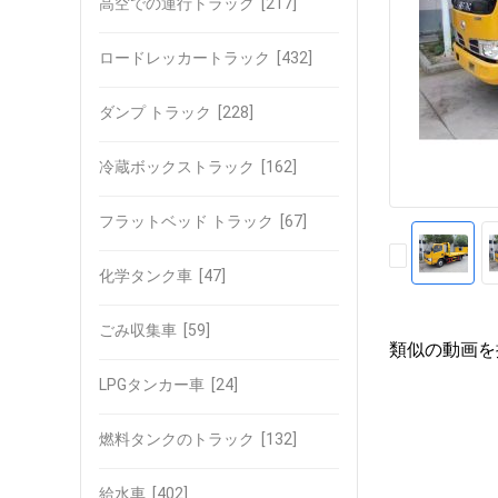
高空での運行トラック
[217]
ロードレッカートラック
[432]
ダンプ トラック
[228]
冷蔵ボックストラック
[162]
フラットベッド トラック
[67]
化学タンク車
[47]
ごみ収集車
[59]
類似の動画を
LPGタンカー車
[24]
燃料タンクのトラック
[132]
給水車
[402]