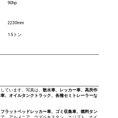
90hp
2230mm
1.5トン
造しています。写真は、
散水車、レッカー車、高所作
防車、オイルタンクトラック、各種セミトレーラーな
、フラットベッドレッカー車、ゴミ収集車、燃料タン
シア、アルメニア、ウズベキスタン、エジプト、ナイ