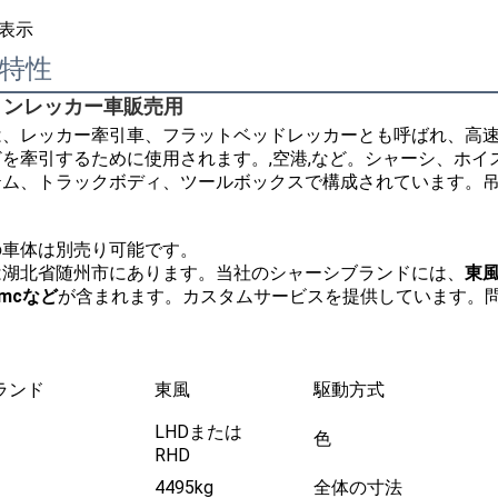
表示
特性
5トンレッカー車販売用
は、レッカー牽引車、フラットベッドレッカーとも呼ばれ、高
どを牽引するために使用されます。
,空港
,など。シャーシ、ホ
テム、トラックボディ、ツールボックスで構成されています。
の車体は
別売り
可能です。
は湖北省随州市にあります。当社のシャーシブランドには、
東風
jmcなど
が含まれます。カスタムサービスを提供しています。
ランド
東風
駆動方式
LHDまたは
色
RHD
4495kg
全体の寸法