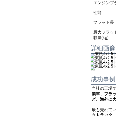
エンジンブ
性能
フラット長
最大フラッ
載量(kg)
詳細画像
成功事例
当社の工場
業車、フラ
ど、海外に
最も売れて
クトラック