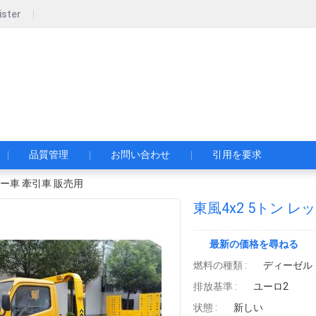
ister
pecial Automobile Co., Ltd.
限公司
品質管理
お問い合わせ
引用を要求
カー車 牽引車 販売用
東風4x2 5トン レ
最新の価格を尋ねる
燃料の種類 :
ディーゼル
排放基準 :
ユーロ2
状態 :
新しい