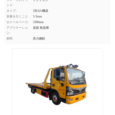
シャーシのブラ
ドンフェン
ンド:
タイプ:
1対2の機器
容量を引くこと:
3-5tons
ホイールベース:
3300mm
アプリケーショ
道路 救急隊
ン:
材料:
高力鋼鉄