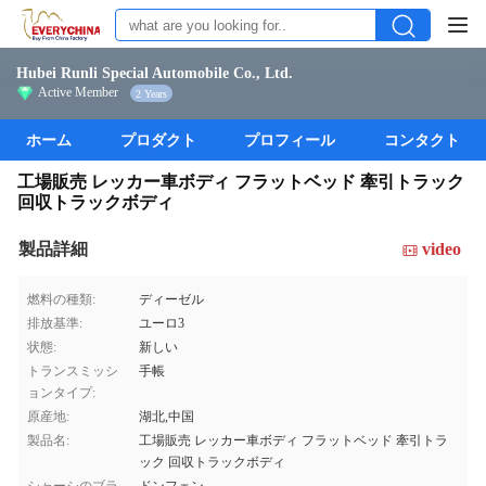
Hubei Runli Special Automobile Co., Ltd.
Active Member
2 Years
ホーム
プロダクト
プロフィール
コンタクト
工場販売 レッカー車ボディ フラットベッド 牽引トラック
回収トラックボディ
製品詳細
video
燃料の種類:
ディーゼル
排放基準:
ユーロ3
状態:
新しい
トランスミッシ
手帳
ョンタイプ:
原産地:
湖北,中国
製品名:
工場販売 レッカー車ボディ フラットベッド 牽引トラ
ック 回収トラックボディ