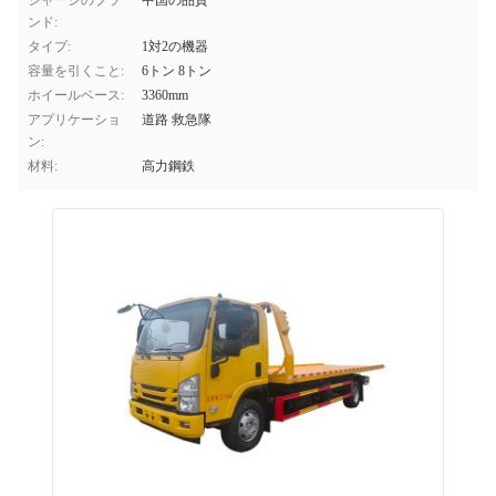
シャーシのブラ
中国の品質
ンド:
タイプ:
1対2の機器
容量を引くこと:
6トン 8トン
ホイールベース:
3360mm
アプリケーショ
道路 救急隊
ン:
材料:
高力鋼鉄