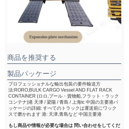
商品を推奨する
製品パッケージ
プロフェッショナルな輸出包装の要件
輸送方
法:RORO,BULK CARGO Vessel AND FLAT RACK 
CONTAINER (ロロ,ブール・貨物船,フラット・ラック
コンテナ)
港 天津 / 梁陽 / 青島 / 上海
tc 中国の主要港
パ
ッケージの詳細: すべてのトラックは運送前にワック
スで磨かれます 港: 天津,青島など 中国主要港
もし
商品や情報が必要な場合は 問い合わせをしてくだ