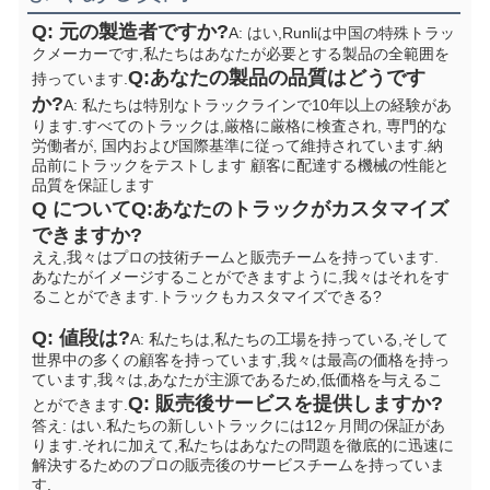
Q: 元の製造者ですか?
A: はい,Runliは中国の特殊トラッ
クメーカーです,私たちはあなたが必要とする製品の全範囲を
Q:あなたの製品の品質はどうです
持っています.
か?
A: 私たちは特別なトラックラインで10年以上の経験があ
ります.すべてのトラックは,厳格に厳格に検査され, 専門的な
労働者が, 国内および国際基準に従って維持されています.納
品前にトラックをテストします 顧客に配達する機械の性能と
品質を保証します
Q について
Q:あなたのトラックがカスタマイズ
できますか?
ええ,我々はプロの技術チームと販売チームを持っています. 
あなたがイメージすることができますように,我々はそれをす
ることができます.
トラックもカスタマイズできる?
Q: 値段は?
A: 私たちは,私たちの工場を持っている,そして
世界中の多くの顧客を持っています,我々は最高の価格を持っ
ています,我々は,あなたが主源であるため,低価格を与えるこ
Q: 販売後サービスを提供しますか?
とができます.
答え: はい.私たちの新しいトラックには12ヶ月間の保証があ
ります.それに加えて,私たちはあなたの問題を徹底的に迅速に
解決するためのプロの販売後のサービスチームを持っていま
す.