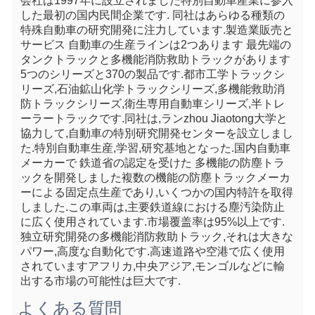
会社は1997年に設立されました特別自動車産業に参入
した最初の国内民間企業です. 同社はあらゆる種類の
特殊自動車の研究開発に注力しています.製造業販売と
サービス 自動車の生産ラインは2つあります 最先端の
タンクトラックと多機能消防救助トラックがあります
5つのシリーズと370の製品です.都市工学トラックシ
リーズ,石油鉱山化学トラックシリーズ,多機能救助消
防トラックシリーズ,衛生専用自動車シリーズ,半トレ
ーラートラックです.同社は,ランzhou Jiaotong大学と
協力して,自動車の特別研究開発センターを設立しまし
た.特別自動車生産,学習,研究基地となった.国内自動車
メーカーで 鉄道省の認定を受けた 多機能の防塵トラ
ックを開発しました複数の機能の防塵トラックメーカ
ーによる固定点生産であり,いくつかの国内特許を取得
しました.この車両は,主要鉄道線における塵汚染防止
に広く使用されています.市場覆盖率は95%以上です. 
独立研究開発の多機能消防救助トラック,それは大きな
パワー,高度な自動化です.高速道路や空港で広く使用
されていますアフリカ,中央アジア,モンゴルなどに輸
出する市場の可能性は巨大です.
よくある質問