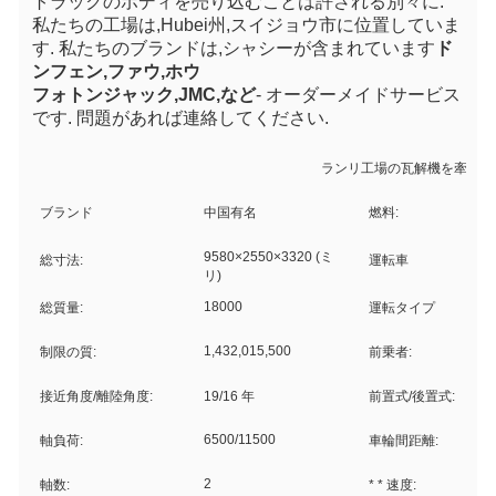
トラックのボディを売り込むことは許される
別々に
.
私たちの工場は,Hubei州,スイジョウ市に位置していま
す. 私たちのブランドは,シャシーが含まれています
ド
ンフェン,ファウ,ホウ
フォトン
ジャック,JMC,など
- オーダーメイドサービス
です. 問題があれば連絡してください.
ランリ工場の瓦解機を牽引す
ブランド
中国有名
燃料:
9580×2550×3320 (ミ
総寸法:
運転車
リ)
18000
総質量:
運転タイプ
1,432,015,500
制限の質:
前乗者:
接近角度/離陸角度:
19/16 年
前置式/後置式:
6500/11500
軸負荷:
車輪間距離:
2
軸数:
* * 速度: