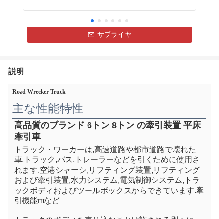
サプライヤ
説明
Road Wrecker Truck
主な性能特性
高品質のブランド 6トン 8トン の牽引装置 平床
牽引車
トラック・ワーカーは,高速道路や都市道路で壊れた
車,トラック,バス,トレーラーなどを引くために使用さ
れます.
空港
シャーシ,リフティング装置,リフティング
および牽引装置,水力システム,電気制御システム,トラ
ックボディおよびツールボックスからできています.牽
引機能mなど