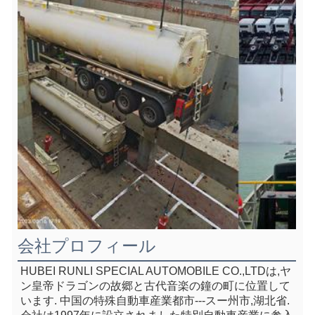
会社プロフィール
HUBEI RUNLI SPECIAL AUTOMOBILE CO.,LTDは,ヤ
ン皇帝ドラゴンの故郷と古代音楽の鐘の町に位置して
います. 中国の特殊自動車産業都市---スー州市,湖北省.