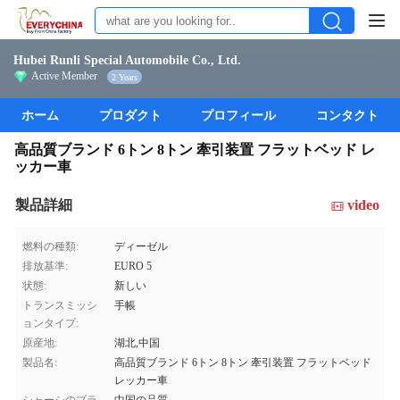
Hubei Runli Special Automobile Co., Ltd.
Active Member
2 Years
ホーム
プロダクト
プロフィール
コンタクト
高品質ブランド 6トン 8トン 牽引装置 フラットベッド レ
ッカー車
製品詳細
video
燃料の種類:
ディーゼル
排放基準:
EURO 5
状態:
新しい
トランスミッシ
手帳
ョンタイプ:
原産地:
湖北,中国
製品名:
高品質ブランド 6トン 8トン 牽引装置 フラットベッド
レッカー車