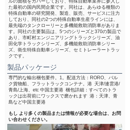
ルの面積をカバーしており、特殊自動車業界に参入し
た最初の国内民間企業です。同社は、あらゆる種類の
特殊自動車の研究開発、製造、販売、サービスに注力
しており、同社の2つの特殊自動車生産ラインには、
最先端のタンクローリーと多機能救助消防車がありま
す。同社の主要製品は、5つのシリーズと370の製品で
あり、市町村エンジニアリングトラックシリーズ、油
田化学トラックシリーズ、多機能救助消防車シリー
ズ、衛生特殊自動車シリーズ、セミトレーラートラッ
クです。
製品パッケージ
専門的な輸出梱包要件。1。
配送方法：RORO、バル
ク貨物船、フラットラックコンテナ
。港  天津/連雲港/
青島/上海、e
tc 中国主要港
  梱包詳細：すべてのトラ
ックは出荷前にワックスで磨かれます  港：天津、青
島など中国主要港
もし
 より多くの製品または情報が必要な場合は、お問
い合わせください。