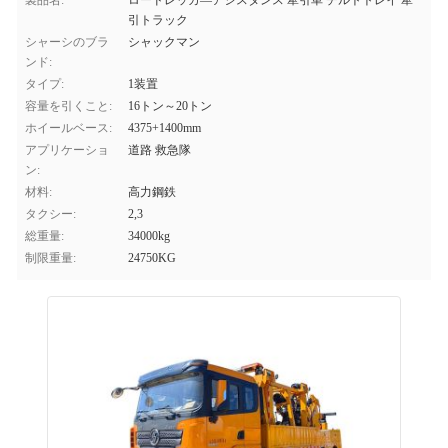
製品名:
ロードレッカ―アシスタンス 牽引車 チルトトレイ 牽
引トラック
シャーシのブラ
シャックマン
ンド:
タイプ:
1装置
容量を引くこと:
16トン～20トン
ホイールベース:
4375+1400mm
アプリケーショ
道路 救急隊
ン:
材料:
高力鋼鉄
タクシー:
2,3
総重量:
34000kg
制限重量:
24750KG