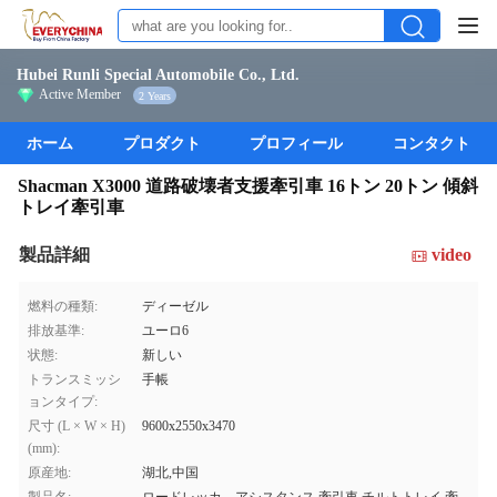
Hubei Runli Special Automobile Co., Ltd.
Active Member
2 Years
ホーム
プロダクト
プロフィール
コンタクト
Shacman X3000 道路破壊者支援牽引車 16トン 20トン 傾斜
トレイ牽引車
製品詳細
video
燃料の種類:
ディーゼル
排放基準:
ユーロ6
状態:
新しい
トランスミッシ
手帳
ョンタイプ:
尺寸 (L × W × H)
9600x2550x3470
(mm):
原産地:
湖北,中国