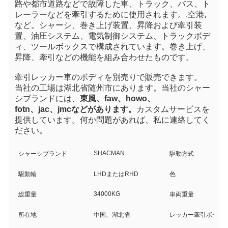
路や都市道路などで故障した車、トラック、バス、ト
レーラーなどを牽引するために使用されます。
,空港
,
など。シャーシ、巻き上げ装置、昇降および牽引装
置、油圧システム、電気制御システム、トラックボデ
ィ、ツールボックスで構成されています。巻き上げ、
昇降、牽引などの機能を組み合わせたものです。
牽引レッカー車のボディを
別売りで
販売できます。
当社の工場は湖北省随州市にあります。当社のシャー
シブランドには、
東風、faw、howo、
fotn、
jac、jmcなどがあります。
カスタムサービスを
提供しています。何か問題があれば、私に連絡してく
ださい。
SHACMAN
シャーシブランド
駆動方式
駆動輪
LHDまたはRHD
色
34000KG
総重量
車両重量
所在地
中国、湖北省
レッカー牽引ボディ