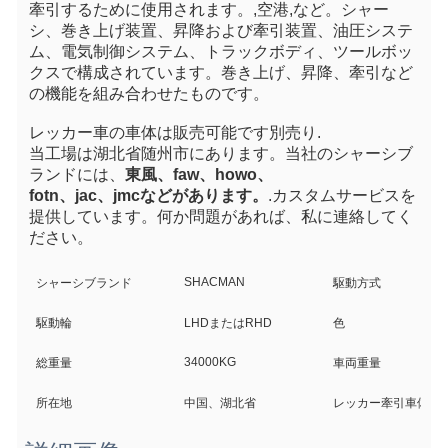
牽引するために使用されます。
,空港
,など。シャー
シ、巻き上げ装置、昇降および牽引装置、油圧システ
ム、電気制御システム、トラックボディ、ツールボッ
クスで構成されています。巻き上げ、昇降、牽引など
の機能を組み合わせたものです。
レッカー車の車体は販売可能です
別売り
.
当工場は湖北省随州市にあります。当社のシャーシブ
ランドには、
東風、faw、howo、
fotn、
jac、jmcなどがあります。
.カスタムサービスを
提供しています。何か問題があれば、私に連絡してく
ださい。
SHACMAN
シャーシブランド
駆動方式
駆動輪
LHDまたはRHD
色
34000KG
総重量
車両重量
所在地
中国、湖北省
レッカー牽引車体