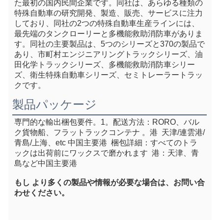
た最初の国内民間企業です。同社は、あらゆる種類の
特殊自動車の研究開発、製造、販売、サービスに注力
しており、同社の2つの特殊自動車生産ラインには、
最先端のタンクローリーと多機能救助消防車がありま
す。同社の主要製品は、5つのシリーズと370の製品で
あり、市町村エンジニアリングトラックシリーズ、油
田化学トラックシリーズ、多機能救助消防車シリー
ズ、衛生特殊自動車シリーズ、セミトレーラートラッ
クです。
製品パッケージ
専門的な輸出梱包要件。1。
配送方法：RORO、バル
ク貨物船、フラットラックコンテナ
 。港  天津/連雲港/
青島/上海、e
tc 中国主要港
  梱包詳細：すべてのトラ
ックは出荷前にワックスで磨かれます  港：天津、青
島など中国主要港  
もし
 より多くの製品や情報が必要な場合は、お問い合
わせください。