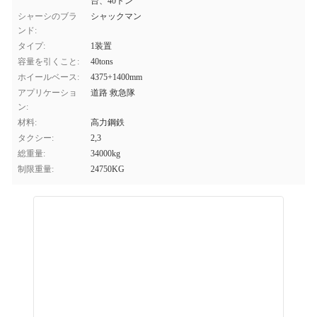
台、40トン
シャーシのブラ
シャックマン
ンド:
タイプ:
1装置
容量を引くこと:
40tons
ホイールベース:
4375+1400mm
アプリケーショ
道路 救急隊
ン:
材料:
高力鋼鉄
タクシー:
2,3
総重量:
34000kg
制限重量:
24750KG