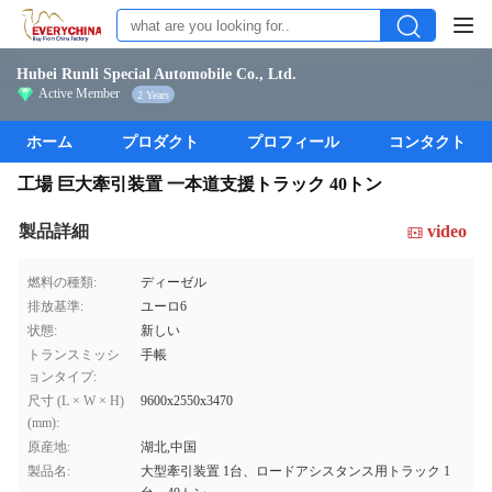
Hubei Runli Special Automobile Co., Ltd.
Active Member
2 Years
ホーム
プロダクト
プロフィール
コンタクト
工場 巨大牽引装置 一本道支援トラック 40トン
製品詳細
video
燃料の種類:
ディーゼル
排放基準:
ユーロ6
状態:
新しい
トランスミッシ
手帳
ョンタイプ:
尺寸 (L × W × H)
9600x2550x3470
(mm):
原産地:
湖北,中国
製品名:
大型牽引装置 1台、ロードアシスタンス用トラック 1