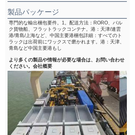
製品パッケージ
専門的な輸出梱包要件。1。
配送方法：RORO、バル
ク貨物船、フラットラックコンテナ
。港：天津/連雲
港/青島/上海など、中国主要港
梱包詳細：すべてのト
ラックは出荷前にワックスで磨かれます。港：天津、
青島など中国主要港
もし
より多くの製品や情報が必要な場合は、お問い合わせ
ください。
会社概要