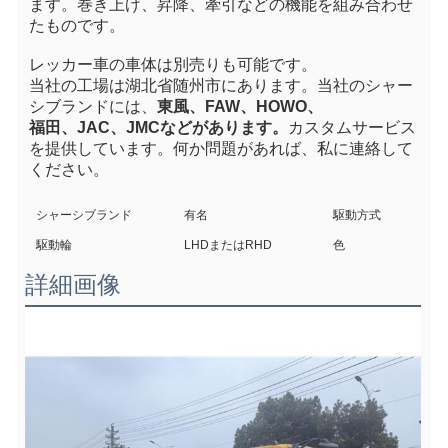
ます。巻き上げ、昇降、牽引などの機能を組み合わせ
たものです。
レッカー車の車体は
別売り
も可能です。
当社の工場は湖北省随州市にあります。当社のシャー
シブランドには、
東風、FAW、HOWO、
福田、
JAC、JMCなどがあります。
カスタムサービス
を提供しています。何か問題があれば、私に連絡して
ください。
シャーシブランド
有名
駆動方式
駆動輪
LHDまたはRHD
色
詳細画像