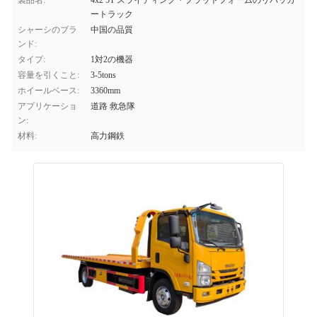
製品名:
4x2 5T スライディング・プラットフォームのリバッカ
ートラック
シャーシのブラ
中国の品質
ンド:
タイプ:
1対2の機器
容量を引くこと:
3-5tons
ホイールベース:
3360mm
アプリケーショ
道路 救急隊
ン:
材料:
高力鋼鉄