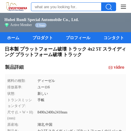
Hubei Runli Special Automobile Co., Ltd.
Active Member
2 Years
ホーム
プロダクト
プロフィール
コンタクト
日本製 プラットフォーム破壊 トラック 4x2 5T スライディ
ング プラットフォーム破壊 トラック
製品詳細
video
燃料の種類:
ディーゼル
排放基準:
ユーロ6
状態:
新しい
トランスミッシ
手帳
ョンタイプ:
尺寸 (L × W × H)
8490x2400x2410mm
(mm):
原産地:
湖北,中国