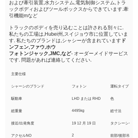
および牽引装置,水力システム,電気制御システム,トラ
ックボディおよびツールボックスからできています.牽
引機能mなど
トラックのボディを売り込むことは許される
別々に
.
私たちの工場は,Hubei州,スイジョウ市に位置していま
す. 私たちのブランドは,シャシーが含まれています
ド
ンフェン,ファウ,ホウ
フォトン
ジャック,JMC,など
- オーダーメイドサービス
です. 問題があれば連絡してください.
主要仕様
シャーシのブランド
フォトン
運転タイプ
駆動車
LHD または RHD
色
4495kg
総重量
総寸法
接近/出発角度
19 12 月 19 日
タクシーシート
2
アクセルNO
前部/後部吊り