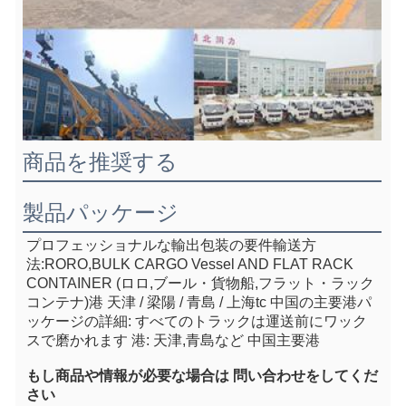
商品を推奨する
製品パッケージ
プロフェッショナルな輸出包装の要件
輸送方
法:RORO,BULK CARGO Vessel AND FLAT RACK 
CONTAINER (ロロ,ブール・貨物船,フラット・ラック
コンテナ)
港 天津 / 梁陽 / 青島 / 上海
tc 中国の主要港
パ
ッケージの詳細: すべてのトラックは運送前にワック
スで磨かれます 港: 天津,青島など 中国主要港
もし
商品や情報が必要な場合は 問い合わせをしてくだ
さい