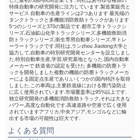
した最初の国内民間企業です. 同社はあらゆる種類の
特殊自動車の研究開発に注力しています.製造業販売と
サービス 自動車の生産ラインは2つあります 最先端の
タンクトラックと多機能消防救助トラックがあります
5つのシリーズと370の製品です.都市工学トラックシ
リーズ,石油鉱山化学トラックシリーズ,多機能救助消
防トラックシリーズ,衛生専用自動車シリーズ,半トレ
ーラートラックです.同社は,ランzhou Jiaotong大学と
協力して,自動車の特別研究開発センターを設立しまし
た.特別自動車生産,学習,研究基地となった.国内自動車
メーカーで 鉄道省の認定を受けた 多機能の防塵トラ
ックを開発しました複数の機能の防塵トラックメーカ
ーによる固定点生産であり,いくつかの国内特許を取得
しました.この車両は,主要鉄道線における塵汚染防止
に広く使用されています.市場覆盖率は95%以上です. 
独立研究開発の多機能消防救助トラック,それは大きな
パワー,高度な自動化です.高速道路や空港で広く使用
されていますアフリカ,中央アジア,モンゴルなどに輸
出する市場の可能性は巨大です.
よくある質問