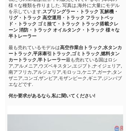
様々な種類を作りました. 写真は,海外に大量にモデル
を示しています.
スプリングラー・トラック 瓦解機・
リグ・トラック 高空運用・トラック フラットベッ
ド・トラック ゴミ捨て・トラック トラック搭載クレ
ーン 消防・トラック オイルタンク・トラック 様々な
半トレーラー
最も売れているモデルは
高空作業台トラック,水タンカ
ートラック,平床牽引トラック,ゴミトラック,燃料タン
カートラック,半トレーラー
最も売れている国はロシ
ア,アルメニア,ウズベキスタン,エジプト,ナイジェリア,
南アフリカ,アルジェリア,モロッコ,ケニア,ガーナ,タン
ザニア,コンゴ,ザンビア,モザンビーク,ギニア,ジンバブ
エなどです.
何か要求があるなら,私に聞いてください!