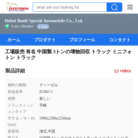
Hubei Runli Special Automobile Co., Ltd.
Active Member
2 Years
ホーム
プロダクト
プロフィール
コンタクト
工場販売 有名 中国製 3トンの壊物回収 トラック ミニフォ
トン トラック
製品詳細
video
燃料の種類:
ディーゼル
排放基準:
EURO 5
状態:
新しい
トランスミッシ
手帳
ョンタイプ:
尺寸 (L × W × H)
5998x2300x2250mm
(mm):
原産地:
湖北,中国