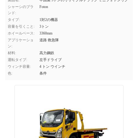
製品名:
中国製 3トンのリサイクルトラック ミニフォトンリグ
シャーシのブラ
Foton
ンド:
タイプ:
1対2の機器
容量を引くこと:
3トン
ホイールベース:
3360mm
アプリケーショ
道路 救急隊
ン:
材料:
高力鋼鉄
運転タイプ:
左手ドライブ
ウィンチ容量:
4 トン ウインチ
色:
条件