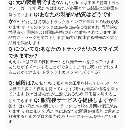
Q: 元の製造者ですか?
A: はい,Runliは中国の特殊トラッ
クメーカーです,私たちはあなたが必要とする製品の全範囲を
Q:あなたの製品の品質はどうです
持っています.
か?
A: 私たちは特別なトラックラインで10年以上の経験があ
ります.すべてのトラックは,厳格に厳格に検査され, 専門的な
労働者が, 国内および国際基準に従って維持されています.納
品前にトラックをテストします 顧客に配達する機械の性能と
品質を保証します
Q について
Q:あなたのトラックがカスタマイズ
できますか?
ええ,我々はプロの技術チームと販売チームを持っています. 
あなたがイメージすることができますように,我々はそれをす
ることができます.
トラックもカスタマイズできる?
Q: 値段は?
A: 私たちは,私たちの工場を持っている,そして
世界中の多くの顧客を持っています,我々は最高の価格を持っ
ています,我々は,あなたが主源であるため,低価格を与えるこ
Q: 販売後サービスを提供しますか?
とができます.
答え: はい.私たちの新しいトラックには12ヶ月間の保証があ
ります.それに加えて,私たちはあなたの問題を徹底的に迅速に
解決するためのプロの販売後のサービスチームを持っていま
す.