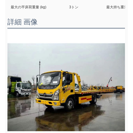
最大の平床荷重量 (kg)
3トン
最大持ち重量 ((k
詳細 画像