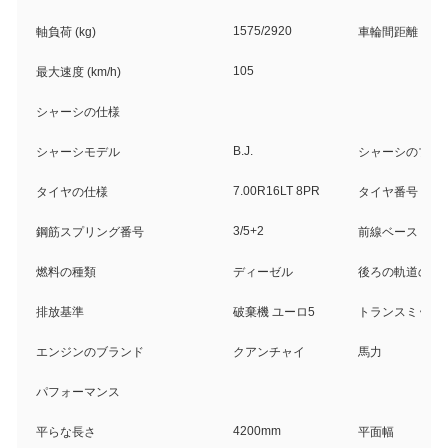
1575/2920
軸負荷 (kg)
車輪間距離
105
最大速度 (km/h)
シャーシの仕様
B.J.
シャーシモデル
シャーシのブラ
7.00R16LT 8PR
タイヤの仕様
タイヤ番号
3/5+2
鋼筋スプリング番号
前線ベース (mm
燃料の種類
ディーゼル
後ろの軌道のベース
排放基準
破棄機 ユーロ5
トランスミッシ
エンジンのブランド
クアンチャイ
馬力
パフォーマンス
4200mm
平らな長さ
平面幅