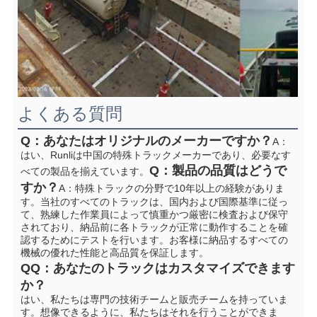
よくある質問
Q：あなたはオリジナルのメーカーですか？
A：
はい、Runliは中国の特殊トラックメーカーであり、必要なす
Q：製品の品質はどうで
べての製品を揃えています。
すか？
A：特殊トラックの分野で10年以上の経験がありま
す。当社のすべてのトラックは、国内および国際基準に従っ
て、熟練した作業員によって慎重かつ厳密に検査および保守
されており、納品前に各トラックが正常に動作することを確
認するためにテストを行います。お客様に納品するすべての
機械の優れた性能と高品質を保証します。
Q
Q：あなたのトラックはカスタマイズできます
か？
はい、私たちは専門の技術チームと販売チームを持っていま
す。想像できるように、私たちはそれを行うことができま