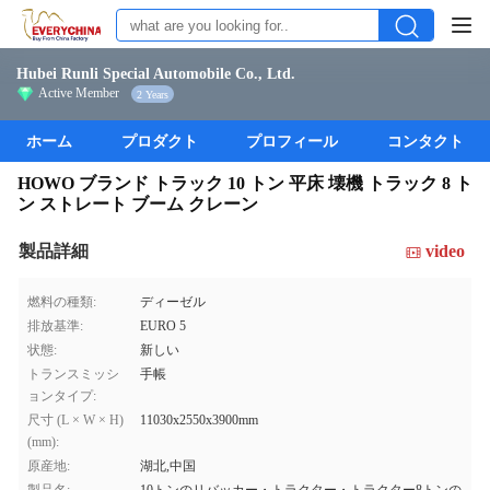
Hubei Runli Special Automobile Co., Ltd.
Active Member
2 Years
ホーム
プロダクト
プロフィール
コンタクト
HOWO ブランド トラック 10 トン 平床 壊機 トラック 8 ト
ン ストレート ブーム クレーン
製品詳細
video
燃料の種類:
ディーゼル
排放基準:
EURO 5
状態:
新しい
トランスミッシ
手帳
ョンタイプ:
尺寸 (L × W × H)
11030x2550x3900mm
(mm):
原産地:
湖北,中国