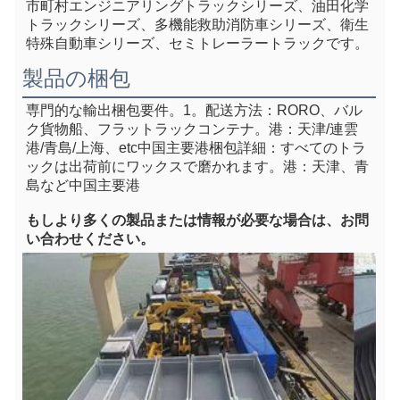
市町村エンジニアリングトラックシリーズ、油田化学
トラックシリーズ、多機能救助消防車シリーズ、衛生
特殊自動車シリーズ、セミトレーラートラックです。
製品の梱包
専門的な輸出梱包要件。1。
配送方法：RORO、バル
ク貨物船、フラットラックコンテナ
。港：天津/連雲
港/青島/上海、e
tc中国主要港
梱包詳細：すべてのトラ
ックは出荷前にワックスで磨かれます。港：天津、青
島など中国主要港
もし
より多くの製品または情報が必要な場合は、お問
い合わせください。