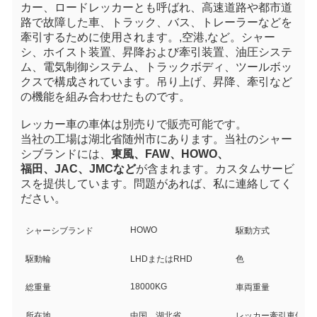
カー、ロードレッカーとも呼ばれ、高速道路や都市道
路で故障した車、トラック、バス、トレーラーなどを
牽引するために使用されます。
,空港
,など。シャー
シ、ホイスト装置、昇降および牽引装置、油圧システ
ム、電気制御システム、トラックボディ、ツールボッ
クスで構成されています。吊り上げ、昇降、牽引など
の機能を組み合わせたものです。
レッカー車の車体は
別売り
で販売可能です。
当社の工場は湖北省随州市にあります。当社のシャー
シブランドには、
東風、FAW、HOWO、
福田、
JAC、JMCなど
が含まれます。カスタムサービ
スを提供しています。問題があれば、私に連絡してく
ださい。
HOWO
シャーシブランド
駆動方式
駆動輪
LHDまたはRHD
色
18000KG
総重量
車両重量
所在地
中国、湖北省
レッカー牽引車体