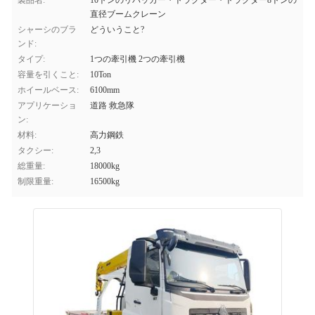
製品名:
10トンのリバッカー・トラクター・トラクター8トンの
直径ブームクレーン
シャーシのブラ
どういうこと?
ンド:
タイプ:
1つの牽引機 2つの牽引機
容量を引くこと:
10Ton
ホイールベース:
6100mm
アプリケーショ
道路 救急隊
ン:
材料:
高力鋼鉄
タクシー:
2,3
総重量:
18000kg
制限重量:
16500kg