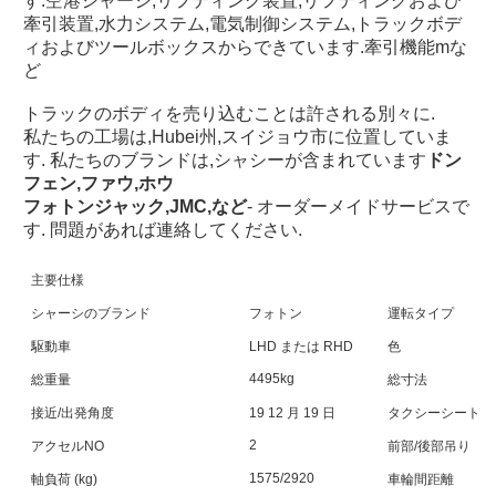
す.
空港
シャーシ,リフティング装置,リフティングおよび
牽引装置,水力システム,電気制御システム,トラックボデ
ィおよびツールボックスからできています.牽引機能mな
ど
トラックのボディを売り込むことは許される
別々に
.
私たちの工場は,Hubei州,スイジョウ市に位置していま
す. 私たちのブランドは,シャシーが含まれています
ドン
フェン,ファウ,ホウ
フォトン
ジャック,JMC,など
- オーダーメイドサービスで
す. 問題があれば連絡してください.
主要仕様
シャーシのブランド
フォトン
運転タイプ
駆動車
LHD または RHD
色
4495kg
総重量
総寸法
接近/出発角度
19 12 月 19 日
タクシーシート
2
アクセルNO
前部/後部吊り
1575/2920
軸負荷 (kg)
車輪間距離