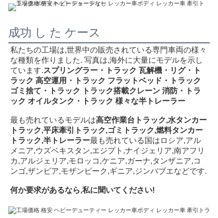
成功 し た ケース
私たちの工場は,世界中の販売されている専門車両の様々
な種類を作りました. 写真は,海外に大量にモデルを示し
ています.
スプリングラー・トラック 瓦解機・リグ・ト
ラック 高空運用・トラック フラットベッド・トラック 
ゴミ捨て・トラック トラック搭載クレーン 消防・トラ
ック オイルタンク・トラック 様々な半トレーラー
最も売れているモデルは
高空作業台トラック,水タンカー
トラック,平床牽引トラック,ゴミトラック,燃料タンカー
トラック,半トレーラー
最も売れている国はロシア,アル
メニア,ウズベキスタン,エジプト,ナイジェリア,南アフリ
カ,アルジェリア,モロッコ,ケニア,ガーナ,タンザニア,コ
ンゴ,ザンビア,モザンビーク,ギニア,ジンバブエなどです.
何か要求があるなら,私に聞いてください!