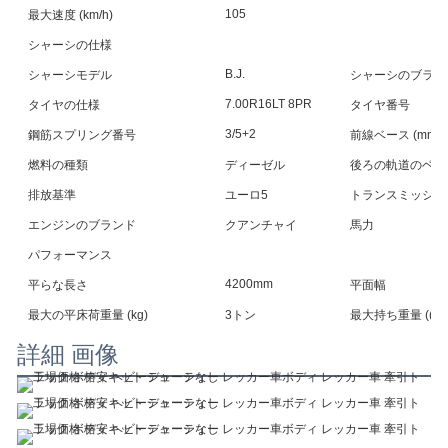
105
最大速度 (km/h)
シャーシの仕様
B.J.
シャーシモデル
シャーシのブラン
7.00R16LT 8PR
タイヤの仕様
タイヤ番号
3/5+2
鋼筋スプリング番号
前線ベース (mm)
燃料の種類
ディーゼル
後ろの軌道のベース 
排放基準
ユーロ5
トランスミッショ
エンジンのブランド
クアンチャイ
馬力
パフォーマンス
4200mm
平らな長さ
平面幅
最大の平床荷重量 (kg)
3トン
最大持ち重量 ((kg
詳細 画像