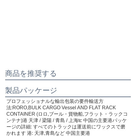
商品を推奨する
製品パッケージ
プロフェッショナルな輸出包装の要件
輸送方
法:RORO,BULK CARGO Vessel AND FLAT RACK 
CONTAINER (ロロ,ブール・貨物船,フラット・ラックコ
ンテナ)
港 天津 / 梁陽 / 青島 / 上海
tc 中国の主要港
パッケ
ージの詳細: すべてのトラックは運送前にワックスで磨
かれます 港: 天津,青島など 中国主要港