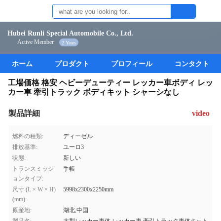
Hubei Runli Special Automobile Co., Ltd.
Active Member
2 Years
ホーム
プロダクト
プロフィール
コンタクト
工場価格 格安 ヘビーデューティー レッカー車ボディ レッ
カー車 牽引トラック ボディキット シャーシなし
製品詳細
video
燃料の種類:
ディーゼル
排放基準:
ユーロ3
状態:
新しい
トランスミッシ
手帳
ョンタイプ:
尺寸 (L × W × H)
5998x2300x2250mm
(mm):
原産地:
湖北,中国