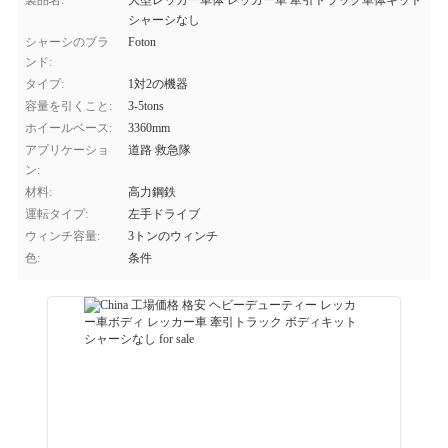
製品名:
大型レッカー車体 レッカー車 牽引トラック車体キット
シャーシなし
シャーシのブラ
Foton
ンド:
タイプ:
1対2の機器
容量を引くこと:
3-5tons
ホイールベース:
3360mm
アプリケーショ
道路 救急隊
ン:
材料:
高力鋼鉄
運転タイプ:
左手ドライブ
ウィンチ容量:
3トンのウィンチ
色:
条件