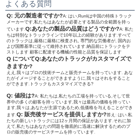
よくある質問
Q: 元の製造者ですか?
A: はい,Runliは中国の特殊トラック
メーカーです,私たちはあなたが必要とする製品の全範囲を持っ
Q:あなたの製品の品質はどうですか?
ています.
A: 私た
ちは特別なトラックラインで10年以上の経験があります.すべて
のトラックは,厳格に厳格に検査され, 専門的な労働者が, 国内お
よび国際基準に従って維持されています.納品前にトラックをテ
ストします 顧客に配達する機械の性能と品質を保証します
Q について
Q:あなたのトラックがカスタマイズで
きますか?
ええ,我々はプロの技術チームと販売チームを持っています. あな
たがイメージすることができますように,我々はそれをすること
ができます.
トラックもカスタマイズできる?
Q: 値段は?
A: 私たちは,私たちの工場を持っている,そして世
界中の多くの顧客を持っています,我々は最高の価格を持ってい
ます,我々は,あなたが主源であるため,低価格を与えることができ
Q: 販売後サービスを提供しますか?
ます.
答え: はい.私
たちの新しいトラックには12ヶ月間の保証があります.それに加
えて,私たちはあなたの問題を徹底的に迅速に解決するためのプ
ロの販売後のサービスチームを持っています.