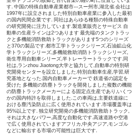
皇帝ドラゴンの故郷と古代音楽の鐘の町に位置していま
す. 中国の特殊自動車産業都市---スー州市,湖北省.会社は
1997年に設立されました特別自動車産業に参入した最初
の国内民間企業です. 同社はあらゆる種類の特殊自動車
の研究開発に注力しています.製造業販売とサービス 自
動車の生産ラインは2つあります 最先端のタンクトラッ
クと多機能消防救助トラックがあります5つのシリーズ
と370の製品です.都市工学トラックシリーズ,石油鉱山化
学トラックシリーズ,多機能救助消防トラックシリーズ,
衛生専用自動車シリーズ,半トレーラートラックです.同
社は,ランzhou Jiaotong大学と協力して,自動車の特別研
究開発センターを設立しました.特別自動車生産,学習,研
究基地となった.国内自動車メーカーで 鉄道省の認定を
受けた 多機能の防塵トラックを開発しました複数の機能
の防塵トラックメーカーによる固定点生産であり,いくつ
かの国内特許を取得しました.この車両は,主要鉄道線に
おける塵汚染防止に広く使用されています.市場覆盖率は
95%以上です. 独立研究開発の多機能消防救助トラック,
それは大きなパワー,高度な自動化です.高速道路や空港
で広く使用されていますアフリカ,中央アジア,モンゴル
などに輸出する市場の可能性は巨大です.