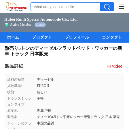
Hubei Runli Special Automobile Co., Ltd.
Active Member
2 Years
ホーム
プロダクト
プロフィール
コンタクト
熱売り5トンのディーゼルフラットベッド・ワッカーの新
車 トラック 日本販売
製品詳細
video
燃料の種類:
ディーゼル
排放基準:
EURO 5
状態:
新しい
トランスミッシ
手帳
ョンタイプ:
原産地:
湖北,中国
製品名:
ディーゼル5トン平床レッカー牽引トラック 日本 販売
シャーシのブラ
中国の品質