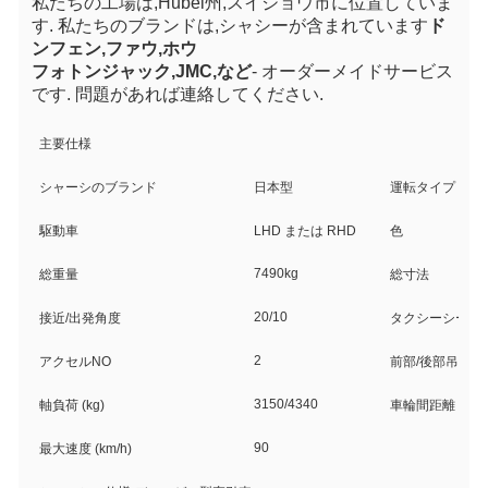
私たちの工場は,Hubei州,スイジョウ市に位置していま
す. 私たちのブランドは,シャシーが含まれています
ド
ンフェン,ファウ,ホウ
フォトン
ジャック,JMC,など
- オーダーメイドサービス
です. 問題があれば連絡してください.
主要仕様
シャーシのブランド
日本型
運転タイプ
駆動車
LHD または RHD
色
7490kg
総重量
総寸法
20/10
接近/出発角度
タクシーシート
2
アクセルNO
前部/後部吊り
3150/4340
軸負荷 (kg)
車輪間距離
90
最大速度 (km/h)