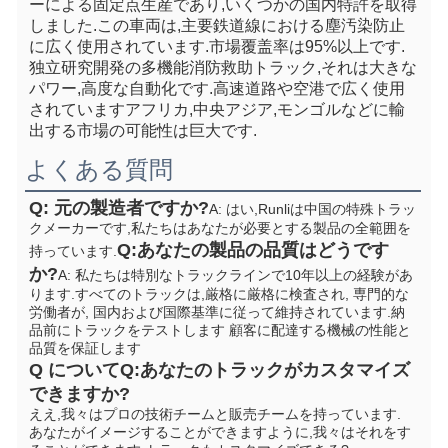
ーによる固定点生産であり,いくつかの国内特許を取得
しました.この車両は,主要鉄道線における塵汚染防止
に広く使用されています.市場覆盖率は95%以上です. 
独立研究開発の多機能消防救助トラック,それは大きな
パワー,高度な自動化です.高速道路や空港で広く使用
されていますアフリカ,中央アジア,モンゴルなどに輸
出する市場の可能性は巨大です.
よくある質問
Q: 元の製造者ですか?
A: はい,Runliは中国の特殊トラッ
クメーカーです,私たちはあなたが必要とする製品の全範囲を
Q:あなたの製品の品質はどうです
持っています.
か?
A: 私たちは特別なトラックラインで10年以上の経験があ
ります.すべてのトラックは,厳格に厳格に検査され, 専門的な
労働者が, 国内および国際基準に従って維持されています.納
品前にトラックをテストします 顧客に配達する機械の性能と
品質を保証します
Q について
Q:あなたのトラックがカスタマイズ
できますか?
ええ,我々はプロの技術チームと販売チームを持っています. 
あなたがイメージすることができますように,我々はそれをす