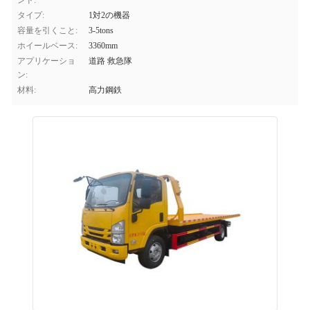
ンド:
タイプ:
1対2の機器
容量を引くこと:
3-5tons
ホイールベース:
3360mm
アプリケーショ
道路 救急隊
ン:
材料:
高力鋼鉄