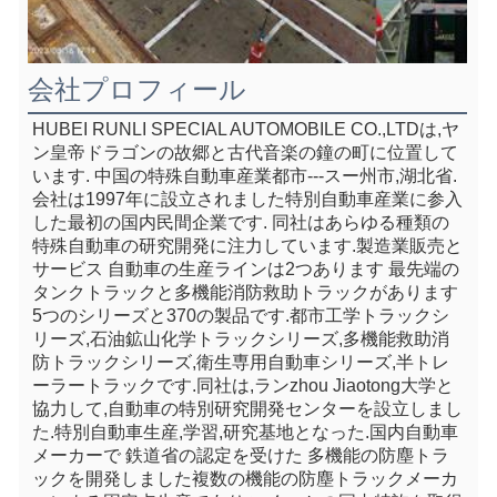
会社プロフィール
HUBEI RUNLI SPECIAL AUTOMOBILE CO.,LTDは,ヤ
ン皇帝ドラゴンの故郷と古代音楽の鐘の町に位置して
います. 中国の特殊自動車産業都市---スー州市,湖北省.
会社は1997年に設立されました特別自動車産業に参入
した最初の国内民間企業です. 同社はあらゆる種類の
特殊自動車の研究開発に注力しています.製造業販売と
サービス 自動車の生産ラインは2つあります 最先端の
タンクトラックと多機能消防救助トラックがあります
5つのシリーズと370の製品です.都市工学トラックシ
リーズ,石油鉱山化学トラックシリーズ,多機能救助消
防トラックシリーズ,衛生専用自動車シリーズ,半トレ
ーラートラックです.同社は,ランzhou Jiaotong大学と
協力して,自動車の特別研究開発センターを設立しまし
た.特別自動車生産,学習,研究基地となった.国内自動車
メーカーで 鉄道省の認定を受けた 多機能の防塵トラ
ックを開発しました複数の機能の防塵トラックメーカ