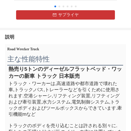
サプライヤ
説明
Road Wrecker Truck
主な性能特性
熱売り5トンのディーゼルフラットベッド・ワッ
カーの新車 トラック 日本販売
トラック・ワーカーは,高速道路や都市道路で壊れた
車,トラック,バス,トレーラーなどを引くために使用さ
れます.
空港
シャーシ,リフティング装置,リフティング
および牽引装置,水力システム,電気制御システム,トラ
ックボディおよびツールボックスからできています.牽
引機能mなど
トラックのボディを売り込むことは許される
別々に
.