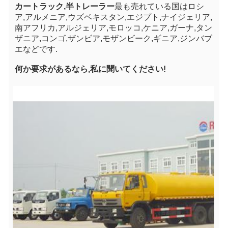
カートラック,半トレーラー
最も売れている国はロシ
ア,アルメニア,ウズベキスタン,エジプト,ナイジェリア,
南アフリカ,アルジェリア,モロッコ,ケニア,ガーナ,タン
ザニア,コンゴ,ザンビア,モザンビーク,ギニア,ジンバブ
エなどです.
何か要求があるなら,私に聞いてください!