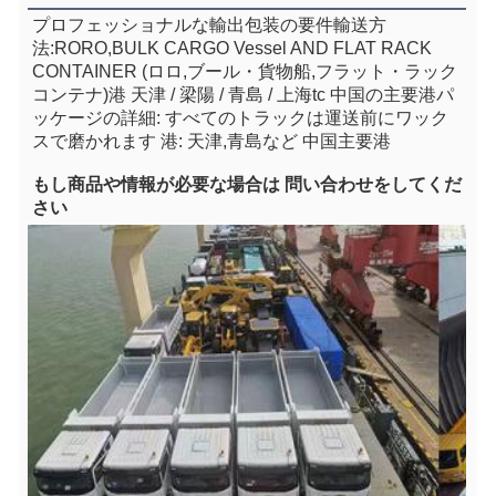
プロフェッショナルな輸出包装の要件
輸送方
法:RORO,BULK CARGO Vessel AND FLAT RACK 
CONTAINER (ロロ,ブール・貨物船,フラット・ラック
コンテナ)
港 天津 / 梁陽 / 青島 / 上海
tc 中国の主要港
パ
ッケージの詳細: すべてのトラックは運送前にワック
スで磨かれます 港: 天津,青島など 中国主要港
もし
商品や情報が必要な場合は 問い合わせをしてくだ
さい