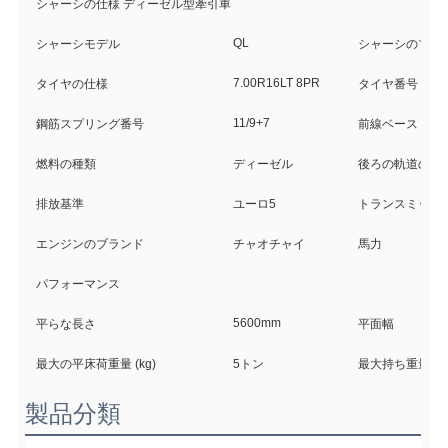
シャーシの仕様 ディーゼル型牽引車
QL
シャーシモデル
シャーシのブラ
7.00R16LT 8PR
タイヤの仕様
タイヤ番号
11/9+7
鋼筋スプリング番号
前線ベース (mm
燃料の種類
ディーゼル
後ろの軌道のベース
排放基準
ユーロ5
トランスミッシ
エンジンのブランド
チャオチャイ
馬力
パフォーマンス
5600mm
平らな長さ
平面幅
最大の平床荷重量 (kg)
5トン
最大持ち重量 ((k
製品分類