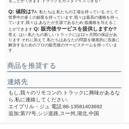
ることができます.
トラックもカスタマイズできる?
Q: 値段は?
A: 私たちは,私たちの工場を持っている,そして
世界中の多くの顧客を持っています,我々は最高の価格を持っ
ています,我々は,あなたが主源であるため,低価格を与えるこ
Q: 販売後サービスを提供しますか?
とができます.
答え: はい.私たちの新しいトラックには12ヶ月間の保証があ
ります.それに加えて,私たちはあなたの問題を徹底的に迅速に
解決するためのプロの販売後のサービスチームを持っていま
す.
商品を推奨する
連絡先
もし,我々のリモコンの トラックに興味があるな
ら,私に連絡してください.
エイプリル・ジュ 電話:86-13581403692
追加:第77号,シジ道路,スー州,湖北,中国