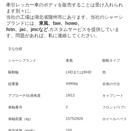
牽引レッカー車のボディを販売することは受け入れられ
ます
別々に
.
当社の工場は湖北省随州市にあります。当社のシャーシ
ブランドには、
東風、faw、howo、
fotn、
jac、jmcなど
.カスタムサービスを提供していま
す。問題があれば、私に連絡してください。
主な仕様
シャーシブランド
東風
駆動タイプ
駆動輪
LHDまたはRHD
色
4495kg
総重量
全体の寸法
19/12
アプローチ/出発角度
キャブシート
2
車軸番号
フロント/リアハ
1575/2920
車軸荷重（kg）
ホイールベース
105
最高速度（km/h）