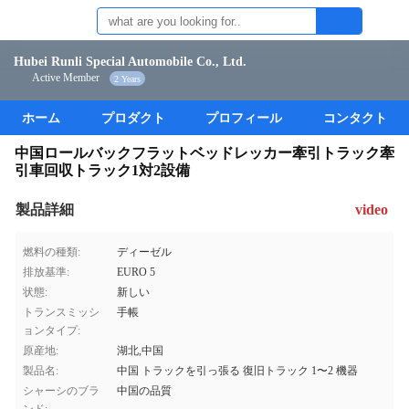
Hubei Runli Special Automobile Co., Ltd.
Active Member
2 Years
ホーム
プロダクト
プロフィール
コンタクト
中国ロールバックフラットベッドレッカー牽引トラック牽
引車回収トラック1対2設備
製品詳細
video
燃料の種類:
ディーゼル
排放基準:
EURO 5
状態:
新しい
トランスミッシ
手帳
ョンタイプ:
原産地:
湖北,中国
製品名:
中国 トラックを引っ張る 復旧トラック 1〜2 機器
シャーシのブラ
中国の品質