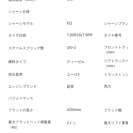
シャーシ仕様
EQ
シャーシモデル
シャーシブランド
7.00R16LT 8PR
タイヤ仕様
タイヤ番号
フロントトラック
3/5+2
スチールスプリング数
（mm）
リアトラックベー
燃料タイプ
ディーゼル
（mm）
排出基準
ユーロ3
トランスミッショ
エンジンブランド
超柴
馬力
パフォーマンス
4200mm
フラットの長さ
フラット幅
最大フラットベッド積載量
3トン
最大リフト重量（
（kg）