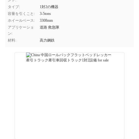
ンド:
タイプ:
1対2の機器
容量を引くこと:
3-5tons
ホイールベース:
3308mm
アプリケーショ
道路 救急隊
ン:
材料:
高力鋼鉄