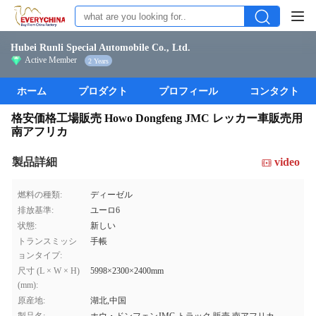
Hubei Runli Special Automobile Co., Ltd.
Active Member
2 Years
ホーム
プロダクト
プロフィール
コンタクト
格安価格工場販売 Howo Dongfeng JMC レッカー車販売用
南アフリカ
製品詳細
video
燃料の種類:
ディーゼル
排放基準:
ユーロ6
状態:
新しい
トランスミッシ
手帳
ョンタイプ:
尺寸 (L × W × H)
5998×2300×2400mm
(mm):
原産地:
湖北,中国