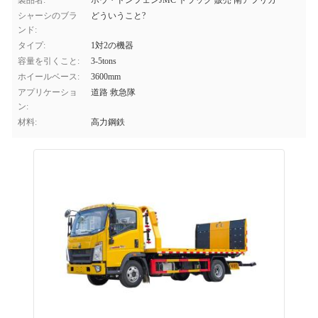
製品名:
ホウ・ドンフェンJMC トラック 販売 南アフリカ
シャーシのブラ
どういうこと?
ンド:
タイプ:
1対2の機器
容量を引くこと:
3-5tons
ホイールベース:
3600mm
アプリケーショ
道路 救急隊
ン:
材料:
高力鋼鉄