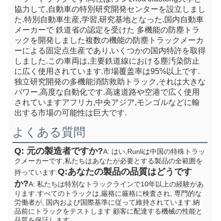
協力して,自動車の特別研究開発センターを設立しまし
た.特別自動車生産,学習,研究基地となった.国内自動車
メーカーで 鉄道省の認定を受けた 多機能の防塵トラ
ックを開発しました複数の機能の防塵トラックメーカ
ーによる固定点生産であり,いくつかの国内特許を取得
しました.この車両は,主要鉄道線における塵汚染防止
に広く使用されています.市場覆盖率は95%以上です. 
独立研究開発の多機能消防救助トラック,それは大きな
パワー,高度な自動化です.高速道路や空港で広く使用
されていますアフリカ,中央アジア,モンゴルなどに輸
出する市場の可能性は巨大です.
よくある質問
Q: 元の製造者ですか?
A: はい,Runliは中国の特殊トラッ
クメーカーです,私たちはあなたが必要とする製品の全範囲を
Q:あなたの製品の品質はどうです
持っています.
か?
A: 私たちは特別なトラックラインで10年以上の経験があ
ります.すべてのトラックは,厳格に厳格に検査され, 専門的な
労働者が, 国内および国際基準に従って維持されています.納
品前にトラックをテストします 顧客に配達する機械の性能と
品質を保証します