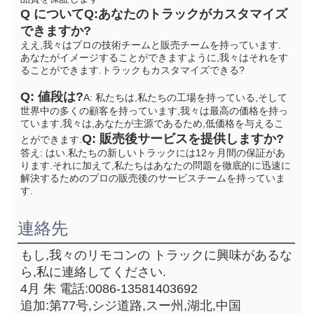
Q について
Q:あなたのトラックがカスタマイズ
できますか?
ええ,我々はプロの技術チームと販売チームを持っています. 
あなたがイメージすることができますように,我々はそれをす
ることができます.
トラックもカスタマイズできる?
Q: 値段は?
A: 私たちは,私たちの工場を持っている,そして
世界中の多くの顧客を持っています,我々は最高の価格を持っ
ています,我々は,あなたが主源であるため,低価格を与えるこ
Q: 販売後サービスを提供しますか?
とができます.
答え: はい.私たちの新しいトラックには12ヶ月間の保証があ
ります.それに加えて,私たちはあなたの問題を徹底的に迅速に
解決するためのプロの販売後のサービスチームを持っていま
す.
連絡先
もし,我々のリモコンの トラックに興味があるな
ら,私に連絡してください.
4月 朱 電話:0086-13581403692
追加:第77号,シジ道路,スー州,湖北,中国