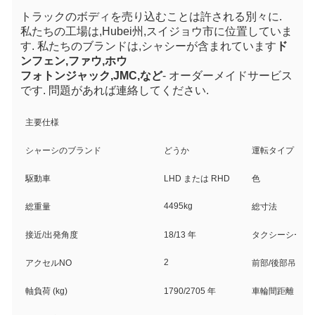
トラックのボディを売り込むことは許される
別々に
.
私たちの工場は,Hubei州,スイジョウ市に位置していま
す. 私たちのブランドは,シャシーが含まれています
ド
ンフェン,ファウ,ホウ
フォトン
ジャック,JMC,など
- オーダーメイドサービス
です. 問題があれば連絡してください.
主要仕様
シャーシのブランド
どうか
運転タイプ
駆動車
LHD または RHD
色
4495kg
総重量
総寸法
接近/出発角度
18/13 年
タクシーシート
2
アクセルNO
前部/後部吊り
軸負荷 (kg)
1790/2705 年
車輪間距離