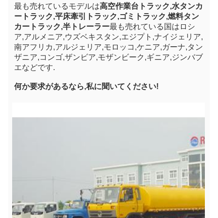
最も売れているモデルは
高空作業台トラック,水タンカ
ートラック,平床牽引トラック,ゴミトラック,燃料タン
カートラック,半トレーラー
最も売れている国はロシ
ア,アルメニア,ウズベキスタン,エジプト,ナイジェリア,
南アフリカ,アルジェリア,モロッコ,ケニア,ガーナ,タン
ザニア,コンゴ,ザンビア,モザンビーク,ギニア,ジンバブ
エなどです.
何か要求があるなら,私に聞いてください!