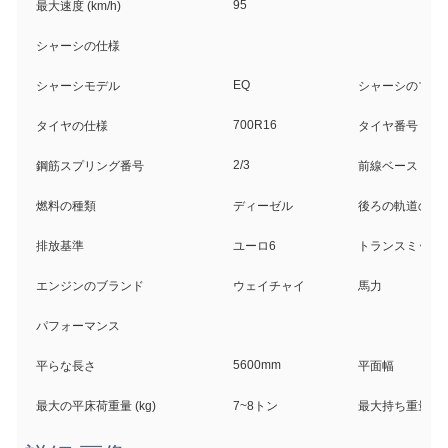
95
最大速度 (km/h)
シャーシの仕様
EQ
シャーシモデル
シャーシのブラ
700R16
タイヤの仕様
タイヤ番号
2/3
鋼筋スプリング番号
前線ベース (mm
燃料の種類
ディーゼル
後ろの軌道のベース
排放基準
ユーロ6
トランスミッシ
エンジンのブランド
ウェイチャイ
馬力
パフォーマンス
5600mm
平らな長さ
平面幅
最大の平床荷重量 (kg)
7~8トン
最大持ち重量 ((k