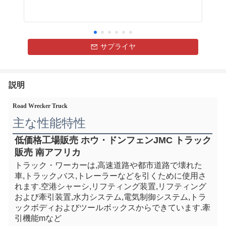
サプライヤ
説明
Road Wrecker Truck
主な性能特性
低価格工場販売 ホウ・ドンフェンJMC トラック
販売 南アフリカ
トラック・ワーカーは,高速道路や都市道路で壊れた
車,トラック,バス,トレーラーなどを引くために使用さ
れます.
空港
シャーシ,リフティング装置,リフティング
および牽引装置,水力システム,電気制御システム,トラ
ックボディおよびツールボックスからできています.牽
引機能mなど