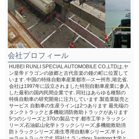
会社プロフィール
HUBEI RUNLI SPECIAL AUTOMOBILE CO.,LTDは,ヤ
ン皇帝ドラゴンの故郷と古代音楽の鐘の町に位置して
います. 中国の特殊自動車産業都市---スー州市,湖北省.
会社は1997年に設立されました特別自動車産業に参入
した最初の国内民間企業です. 同社はあらゆる種類の
特殊自動車の研究開発に注力しています.製造業販売と
サービス 自動車の生産ラインは2つあります 最先端の
タンクトラックと多機能消防救助トラックがあります
5つのシリーズと370の製品です.都市工学トラックシ
リーズ,石油鉱山化学トラックシリーズ,多機能救助消
防トラックシリーズ,衛生専用自動車シリーズ,半トレ
ーラートラックです.同社は,ランzhou Jiaotong大学と