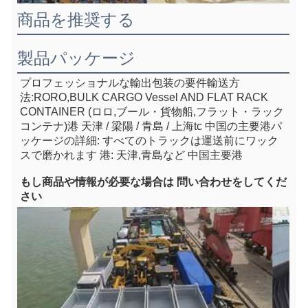
商品を推奨する
製品パッケージ
プロフェッショナルな輸出包装の要件
輸送方
法:RORO,BULK CARGO Vessel AND FLAT RACK 
CONTAINER (ロロ,ブール・貨物船,フラット・ラック
コンテナ)
港 天津 / 梁陽 / 青島 / 上海
tc 中国の主要港
パ
ッケージの詳細: すべてのトラックは運送前にワック
スで磨かれます 港: 天津,青島など 中国主要港
もし
商品や情報が必要な場合は 問い合わせをしてくだ
さい