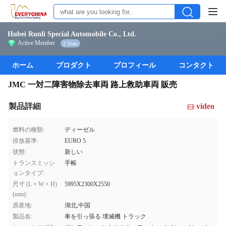
Hubei Runli Special Automobile Co., Ltd.
Active Member
2 Years
ホーム
プロダクト
プロフィール
コンタクト
JMC 一対二障害物除去車両 路上救助車両 販売
製品詳細
video
燃料の種類:
ディーゼル
排放基準:
EURO 5
状態:
新しい
トランスミッシ
手帳
ョンタイプ:
尺寸 (L × W × H)
5995X2300X2550
(mm):
原産地:
湖北,中国
製品名:
車を引っ張る 壊滅機 トラック