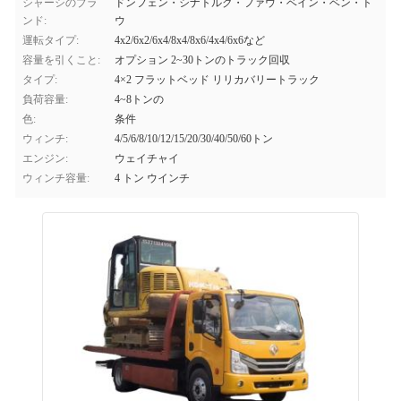
シャーシのブラ
ドンフェン・シナトルク・ファウ・ベイン・ベン・ト
ンド:
ウ
運転タイプ:
4x2/6x2/6x4/8x4/8x6/4x4/6x6など
容量を引くこと:
オプション 2~30トンのトラック回収
タイプ:
4×2 フラットベッド リリカバリートラック
負荷容量:
4~8トンの
色:
条件
ウィンチ:
4/5/6/8/10/12/15/20/30/40/50/60トン
エンジン:
ウェイチャイ
ウィンチ容量:
4 トン ウインチ