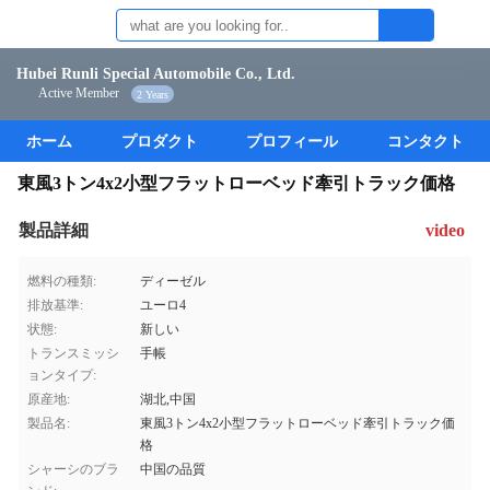
Hubei Runli Special Automobile Co., Ltd.
Active Member
2 Years
ホーム
プロダクト
プロフィール
コンタクト
東風3トン4x2小型フラットローベッド牽引トラック価格
製品詳細
video
燃料の種類:
ディーゼル
排放基準:
ユーロ4
状態:
新しい
トランスミッシ
手帳
ョンタイプ:
原産地:
湖北,中国
製品名:
東風3トン4x2小型フラットローベッド牽引トラック価
格
シャーシのブラ
中国の品質