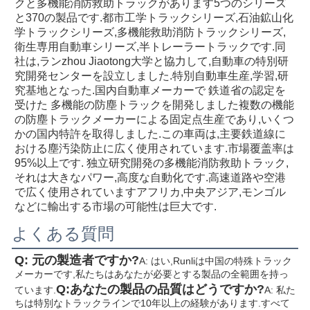
クと多機能消防救助トラックがあります5つのシリーズ
と370の製品です.都市工学トラックシリーズ,石油鉱山化
学トラックシリーズ,多機能救助消防トラックシリーズ,
衛生専用自動車シリーズ,半トレーラートラックです.同
社は,ランzhou Jiaotong大学と協力して,自動車の特別研
究開発センターを設立しました.特別自動車生産,学習,研
究基地となった.国内自動車メーカーで 鉄道省の認定を
受けた 多機能の防塵トラックを開発しました複数の機能
の防塵トラックメーカーによる固定点生産であり,いくつ
かの国内特許を取得しました.この車両は,主要鉄道線に
おける塵汚染防止に広く使用されています.市場覆盖率は
95%以上です. 独立研究開発の多機能消防救助トラック,
それは大きなパワー,高度な自動化です.高速道路や空港
で広く使用されていますアフリカ,中央アジア,モンゴル
などに輸出する市場の可能性は巨大です.
よくある質問
Q: 元の製造者ですか?
A: はい,Runliは中国の特殊トラック
メーカーです,私たちはあなたが必要とする製品の全範囲を持っ
Q:あなたの製品の品質はどうですか?
ています.
A: 私た
ちは特別なトラックラインで10年以上の経験があります.すべて