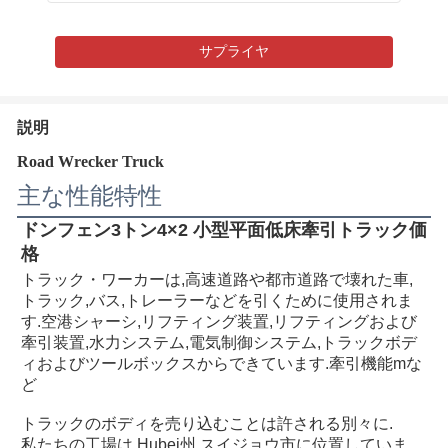
サプライヤ
説明
Road Wrecker Truck
主な性能特性
ドンフェン3トン4×2 小型平面低床牽引トラック価
格
トラック・ワーカーは,高速道路や都市道路で壊れた車,
トラック,バス,トレーラーなどを引くために使用されま
す.
空港
シャーシ,リフティング装置,リフティングおよび
牽引装置,水力システム,電気制御システム,トラックボデ
ィおよびツールボックスからできています.牽引機能mな
ど
トラックのボディを売り込むことは許される
別々に
.
私たちの工場は,Hubei州,スイジョウ市に位置していま