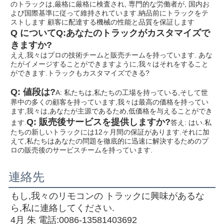
のトラックは,厳格に厳格に検査され, 専門的な労働者が, 国内お
よび国際基準に従って維持されています.納品前にトラックをテ
ストします 顧客に配達する機械の性能と品質を保証します
Q について
Q:あなたのトラックがカスタマイズで
きますか?
ええ,我々はプロの技術チームと販売チームを持っています. あな
たがイメージすることができますように,我々はそれをすること
ができます.
トラックもカスタマイズできる?
Q: 値段は?
A: 私たちは,私たちの工場を持っている,そして世
界中の多くの顧客を持っています,我々は最高の価格を持ってい
ます,我々は,あなたが主源であるため,低価格を与えることができ
Q: 販売後サービスを提供しますか?
ます.
答え: はい.私
たちの新しいトラックには12ヶ月間の保証があります.それに加
えて,私たちはあなたの問題を徹底的に迅速に解決するためのプ
ロの販売後のサービスチームを持っています.
連絡先
もし,我々のリモコンの トラックに興味があるな
ら,私に連絡してください.
4月 朱 電話:0086-13581403692