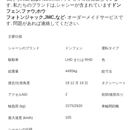
す. 私たちのブランドは,シャシーが含まれています
ドン
フェン,ファウ,ホウ
フォトン
ジャック,JMC,など
- オーダーメイドサービスで
す. 問題があれば連絡してください.
主要仕様
シャーシのブランド
ドンフェン
運転タイプ
駆動車
LHD または RHD
色
4495kg
総重量
総寸法
接近/出発角度
19 12 月 19 日
タクシーシート
2
アクセルNO
前部/後部吊り
1575/2920
軸負荷 (kg)
車輪間距離
105
最大速度 (km/h)
シャーシの仕様