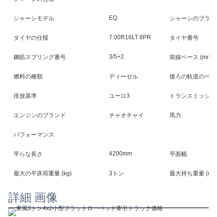
EQ
シャーシモデル
シャーシのブラン
7.00R16LT 8PR
タイヤの仕様
タイヤ番号
3/5+2
鋼筋スプリング番号
前線ベース (mm)
燃料の種類
ディーゼル
後ろの軌道のベース 
排放基準
ユーロ3
トランスミッショ
エンジンのブランド
チャオチャイ
馬力
パフォーマンス
4200mm
平らな長さ
平面幅
最大の平床荷重量 (kg)
3トン
最大持ち重量 ((kg
詳細 画像