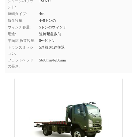
シャーシのブラ
1SUZU
ンド:
運転タイプ:
4x4
負荷容量:
4~8トンの
ウィンチ容量:
5トンのウィンチ
用途:
道路緊急救助
平面床 負荷容量:
8〜10トン
トランスミッシ
5速前進1速後退
ョン:
フラットベッド
5600mm/6200mm
の長さ: