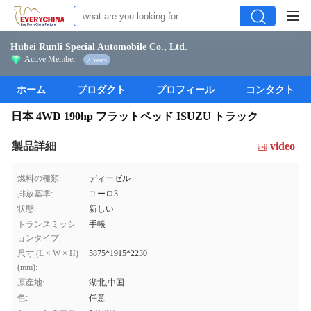
Hubei Runli Special Automobile Co., Ltd.
Active Member
2 Years
ホーム
プロダクト
プロフィール
コンタクト
日本 4WD 190hp フラットベッド ISUZU トラック
製品詳細
video
燃料の種類:
ディーゼル
排放基準:
ユーロ3
状態:
新しい
トランスミッシ
手帳
ョンタイプ:
尺寸 (L × W × H)
5875*1915*2230
(mm):
原産地:
湖北,中国
色:
任意