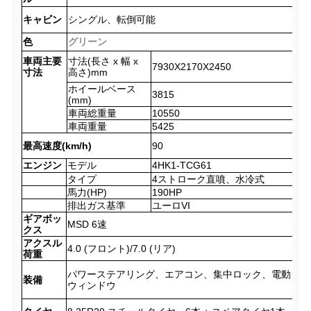
キャビン
シングル、転倒可能
色
グリーン
車両主要
寸法(長さ x 幅 x
7930X2170X2450
寸法
高さ)mm
ホイールベース
3815
(mm)
車両総重量
10550
車両重量
5425
最高速度(km/h)
90
エンジン
モデル
4HK1-TCG61
タイプ
4ストローク直噴、水冷式
馬力(HP)
190HP
排出ガス基準
ユーロVI
ギアボッ
MSD 6速
クス
アクスル
4.0 (フロント)/7.0 (リア)
荷重
パワーステアリング、エアコン、集中ロック、電動
装備
ウィンドウ