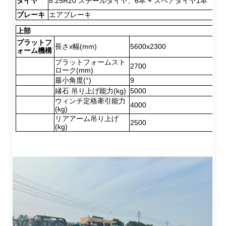
タイヤ
8.25R20 スチールタイヤ、6本 + スペアタイヤ1本
ブレーキ
エアブレーキ
上部
プラットフ
長さx幅
(
mm
)
5
6
00x2300
ォーム機構
プラットフォームスト
2700
ローク(mm)
最小角度(°)
9
縁石
吊り上げ能力(kg)
50
00
ウィンチ定格牽引能力
4000
(kg)
リアアーム吊り上げ
2500
(kg)