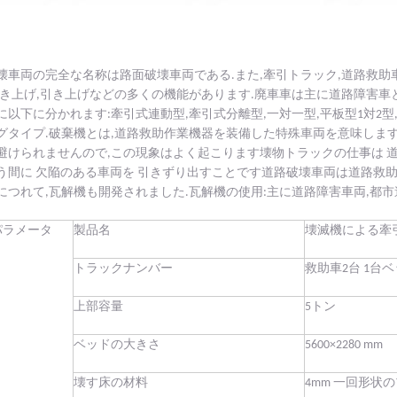
壊車両の完全な名称は路面破壊車両である.また,牽引トラック,道路救助
引き上げ,引き上げなどの多くの機能があります.廃車車は主に道路障害
に以下に分かれます:牽引式連動型,牽引式分離型,一対一型,平板型1対2
グタイプ.
破棄機とは,道路救助作業機器を装備した特殊車両を意味します
避けられませんので,この現象はよく起こります壊物トラックの仕事は 
う間に 欠陥のある車両を 引きずり出すことです道路破壊車両は道路救
につれて,瓦解機も開発されました.瓦解機の使用:主に道路障害車両,都市
パラメータ
製品名
壊滅機による牽
トラックナンバー
救助車2台 1台
上部容量
5トン
ベッドの大きさ
5600×2280 mm
壊す床の材料
4mm 一回形状