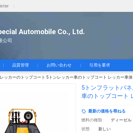
ister
pecial Automobile Co., Ltd.
限公司
品質管理
お問い合わせ
引用を要求
レッカーのトップコート 5トンレッカー車のトップコート レッカー車体
5トンフラットパネルレッ
車
最新の価格を尋ねる
燃料の種類 :
ディーゼル
状態 :
新しい