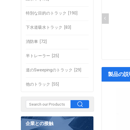
特別な目的のトラック
[190]
下水道吸水トラック
[83]
消防車
[72]
半トレーラー
[25]
道のSweepingのトラック
[29]
製品の説
他のトラック
[55]
企業との接触