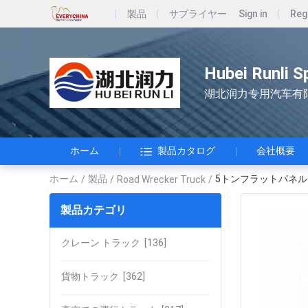
製品
サプライヤー
Sign in
Reg
Hubei Runli S
湖北润力专用汽车有
ホーム
製品カタログ
会社概要
ホーム
製品
5トンフラットパネル
/
/
Road Wrecker Truck
/
製品カテゴリ
クレーン トラック
[136]
貨物トラック
[362]