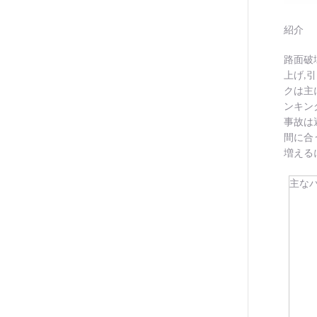
紹介
路面破
上げ,
クは主
ンキン
事故は
間に合
増える
主な