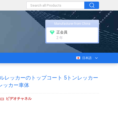
Manufacturer from China
正会員
2 年
日本語
カーのトップコート 5トンレッカー
のトップコート レッカー車体
ビデオチャネル