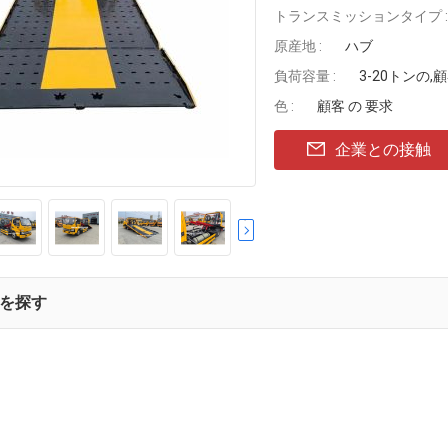
トランスミッションタイプ :
原産地 :
ハブ
負荷容量 :
3-20トンの,
色 :
顧客 の 要求
企業との接触
を探す