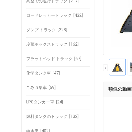
高空での運行トラック
[217]
ロードレッカートラック
[432]
ダンプ トラック
[228]
冷蔵ボックストラック
[162]
フラットベッド トラック
[67]
化学タンク車
[47]
ごみ収集車
[59]
類似の動画
LPGタンカー車
[24]
燃料タンクのトラック
[132]
給水車
[402]