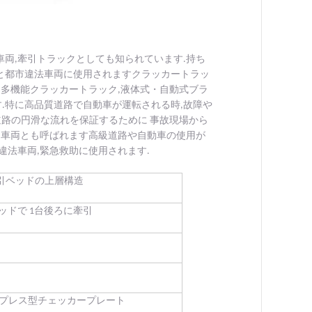
車両,牽引トラックとしても知られています.持ち
車と都市違法車両に使用されますクラッカートラッ
型,多機能クラッカートラック,液体式・自動式ブラ
.特に高品質道路で自動車が運転される時,故障や
道路の円滑な流れを保証するために 事故現場から
助車両とも呼ばれます高級道路や自動車の使用が
違法車両,緊急救助に使用されます.
引ベッドの上層構造
ベッドで 1台後ろに牽引
のプレス型チェッカープレート