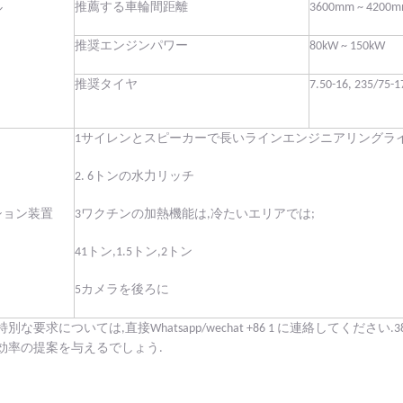
推薦する車輪間距離
3600mm ~ 4200
ル
推奨エンジンパワー
80kW ~ 150kW
推奨タイヤ
7.50-16, 235/75
1サイレンとスピーカーで長いラインエンジニアリングラ
2. 6トンの水力リッチ
ション装置
3ワクチンの加熱機能は,冷たいエリアでは;
41トン,1.5トン,2トン
5カメラを後ろに
別な要求については,直接Whatsapp/wechat +86 1 に連絡してください.
3
効率の提案を与えるでしょう.