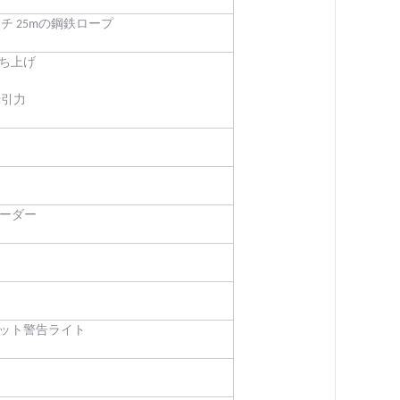
チ 25mの鋼鉄ロープ
持ち上げ
牽引力
ローダー
セット警告ライト