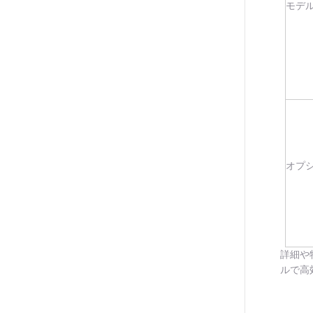
モデ
オプ
詳細や特
ルで高