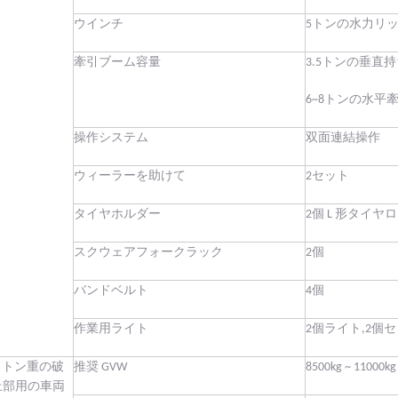
ウインチ
5トンの水力リッ
牽引ブーム容量
3.5トンの垂直
6~8トンの水平
操作システム
双面連結操作
ウィーラーを助けて
2セット
タイヤホルダー
2個 L 形タイヤ
スクウェアフォークラック
2個
バンドベルト
4個
作業用ライト
2個ライト,2個
5 トン重の破
推奨 GVW
8500kg ~ 11000kg
上部用の車両