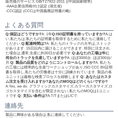
販売後のサービス:GB/T27922-2011 ((中国国家標準)
-AAA企業信用格付け認定 (湖北省)
-CCC認証 (CCCは中国義務証明書の略)
よくある質問
Q:保証はどうですか?
A: 1年
Q:ISO証明書を持っていますか?
A:は
い,私たちは,私たちの証明書を取得するために私たちに連絡して
ください.
Q:配達時間は?
A: 私たちのトラックの大半は,ストック
があります. 15日以内に届けることができます. 特別に注文され
た場合は,通常,生産に約30日が必要です.
Q:あなたの工場は年に
何台のトラックを生産していますか?
A: ほぼ3000台. ほぼ300台/
月.
Q: 製品の品質をどのようにコントロールしますか?
A: 私たち
の工場には標準的な生産ワークショップがあり,ISO CCC BV証明
書を取得し,私たちの労働者は十分に訓練されています. 製品の各
ユニットは厳格な検査プロセスを経験します.
Q: あなたはカスタ
ム注文を受け入れますか?あなたのMOQはどのくらいですか?
A:Yes, we do. グラフィックカスタマイズ,カラーカスタマイズ,ロ
ゴカスタマイズを含むが限定されない,私たちのMOQは1ユニッ
トです.
Q: 支払い条件は?
A:T/TまたはL/Cで.
連絡先
製品に興味がある場合は,私に連絡してください.