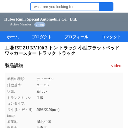
Hubei Runli Special Automobile Co., Ltd.
Active Member
2 Years
ホーム
プロダクト
プロフィール
コンタクト
工場 ISUZU KV100 3 トン トラック 小型フラットベッド
ワッカースター トラック トラック
製品詳細
video
燃料の種類:
ディーゼル
排放基準:
ユーロ3
状態:
新しい
トランスミッシ
手帳
ョンタイプ:
尺寸 (L × W × H)
5998*2250(mm)
(mm):
原産地:
湖北,中国