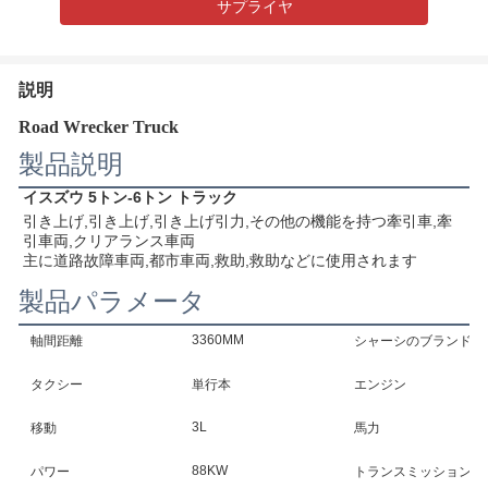
サプライヤ
説明
Road Wrecker Truck
製品説明
イスズウ 5トン-6トン トラック
引き上げ,引き上げ,引き上げ引力,その他の機能を持つ牽引車,牽
引車両,クリアランス車両
主に道路故障車両,都市車両,救助,救助などに使用されます
製品パラメータ
3360MM
軸間距離
シャーシのブランド
タクシー
単行本
エンジン
3L
移動
馬力
88KW
パワー
トランスミッション