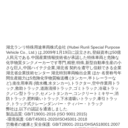
湖北ランリ特殊用途車両株式会社 (Hubei Runli Special Purpose 
Vehicle Co., Ltd.) は,2009年1月19日に設立され,登録資本は50億
人民元である.中国産業情報技術省が承認した特殊車両と危険な
化学物質タンクメーカーです専門,精密,特殊,新型自動車生産の小
さな巨人,中国ハイテク企業,湖北省 契約を遵守し信頼できる企業
湖北省企業技術センター 湖北特別車両輸出企業 ほか 名誉称号年
間生産能力は5危険化学物質輸送機 (タンカー,半トレーラーな
ど),衛生用車両 (噴水機,水タンカー),トラクター,空中作業用トラ
ック,救助トラック,道路清掃トラック,ゴミトラック,冷蔵トラッ
ク,バン型トラック,セメントタンカー,コンクリートミキサー,消
防トラック,肥料吸いトラック,下水道吸いトラック,牽引トラッ
ク,トラック式クレーンダンパー・ティパー・トラック
弊社は,以下の認証を通過しました.
製品品質: GB/T19001-2016 (ISO 9001:2015)
-環境保護: GB/T45001-2020/ISO45001-2018
労働者の健康と安全保護: GB/T28001-2011/OHSAS18001:2007