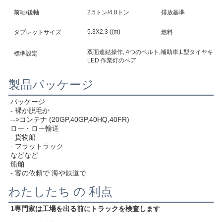
前軸/後軸
2.5トン/4.8トン
排放基準
5.3X2.3 ((m)
タブレットサイズ
燃料
双面連結操作, 4つのベルト,補助車,L型タイヤキャ
標準設定
LED 作業灯のペア
製品パッケージ
パッケージ
- 裸か脱毛か
-->コンテナ (20GP,40GP,40HQ,40FR)
ロー・ロー輸送
- 貨物船
- フラットラック
などなど
船舶
- 客の依頼で 海や鉄道で
わたしたち の 利点
1専門家は工場を出る前にトラックを検査します