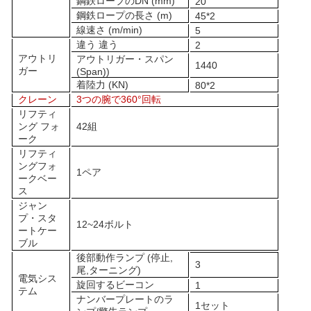
鋼鉄ロープのDN (mm)
20
鋼鉄ロープの長さ (m)
4
5
*2
線速さ (m/min)
5
違う 違う
2
アウトリ
アウトリガー・スパン
1440
ガー
(Span))
着陸力 (KN)
80*2
クレーン
3つの腕で360°回転
リフティ
ング フォ
4
2組
ーク
リフティ
ングフォ
1ペア
ークベー
ス
ジャン
プ・スタ
12~24ボルト
ートケー
ブル
後部動作ランプ (停止,
3
尾,ターニング)
電気シス
旋回するビーコン
1
テム
ナンバープレートのラ
1セット