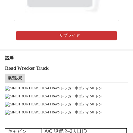
サプライヤ
説明
Road Wrecker Truck
製品説明
キャビン
A/C 設置,2~3人
LHD