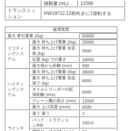
移動量 (mL)
11596
トランスミッ
HW197
12
,1
2
前向きに
1
逆転する
ション
破壊装置
最大 牽引重量 ((kg)
50
000
最大 持ち上げ重量 ((kg)
25000
最大 持ち上げ重量 全拡
リフティ
9500
張 (kg)
ングシス
テム
位置 (kg) での重さ
1
8000
最大地から距離 (mm)
900
最大 持ち上げ重量 ((kg)
38000
最大 持ち上げ重量 全拡
8000
張で (kg)
ハイティ
ングシス
オイルシリンダーの拡
6000
テム
張距離 (mm)
クレーン腕の長さ (mm)
12000
最大 上げ高度 ((mm)
6500
違う 違う
2
バック・トラクショ
1
00×2
ン/KN
ウインチ