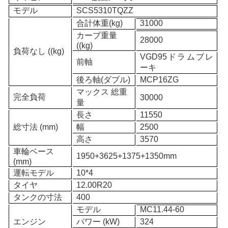
モデル
SCS5310TQZZ
合計
体重
(kg)
31000
カーブ重量
28000
((kg)
負荷なし ((kg)
VGD95
ドラムブレ
前軸
ーキ
後ろ軸
(ダブル)
MC
P
16ZG
マックス 総重
完全負荷
3
0
000
量
長さ
11
550
総寸法 (mm)
幅
2
500
高さ
3570
車輪ベース
1950+3625+1375+1350mm
(mm)
運転モデル
10
*4
タイヤ
12.00R20
タンクの寸法
400
モデル
MC11.44-60
エンジン
パワー (kW)
324