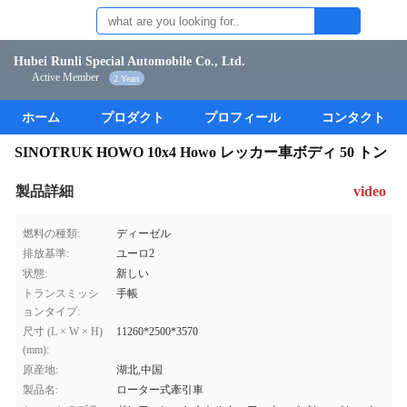
Hubei Runli Special Automobile Co., Ltd.
Active Member
2 Years
ホーム
プロダクト
プロフィール
コンタクト
SINOTRUK HOWO 10x4 Howo レッカー車ボディ 50 トン
製品詳細
video
燃料の種類:
ディーゼル
排放基準:
ユーロ2
状態:
新しい
トランスミッシ
手帳
ョンタイプ:
尺寸 (L × W × H)
11260*2500*3570
(mm):
原産地:
湖北,中国
製品名:
ローター式牽引車