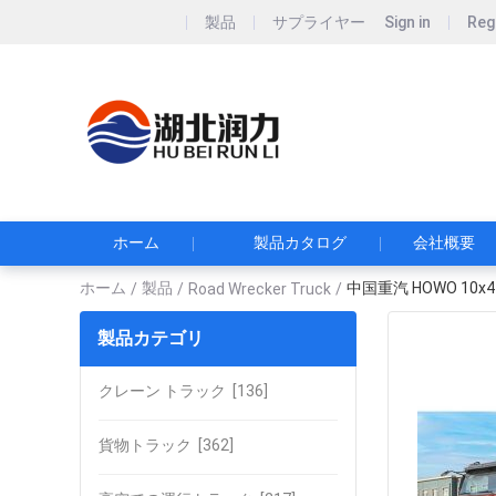
製品
サプライヤー
Sign in
Reg
Hubei Runli S
湖北润力专用汽车有
ホーム
製品カタログ
会社概要
ホーム
製品
中国重汽 HOWO 10x4
/
/
Road Wrecker Truck
/
製品カテゴリ
クレーン トラック
[136]
貨物トラック
[362]