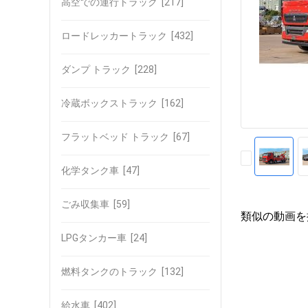
高空での運行トラック
[217]
ロードレッカートラック
[432]
ダンプ トラック
[228]
冷蔵ボックストラック
[162]
フラットベッド トラック
[67]
化学タンク車
[47]
ごみ収集車
[59]
類似の動画を
LPGタンカー車
[24]
燃料タンクのトラック
[132]
給水車
[402]