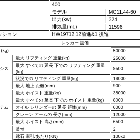
400
モデル
MC11.44-60
出力(kw)
324
排気量(mL)
11596
ッション
HW197
12
,1
2
前進&
1
後進
レッカー 設備
kg)
50
000
最大 リフティング 重量(kg)
25000
最大 すべての 延長 下での リフティング 重量
 シス
9500
(kg)
状況での リフティング 重量(kg)
1
8000
最大 地上 距離(mm)
900
最大 ホイスト 重量(kg)
38000
最大 すべての 延長 下での ホイスト 重量(kg)
8000
ステム
オイル シリンダーの 延長 距離(mm)
6000
クレーン アームの 長さ(mm)
12000
最大 ホイスト 高さ(mm)
6500
番号
2
縁石 牽引/あたり(KN)
1
00x2