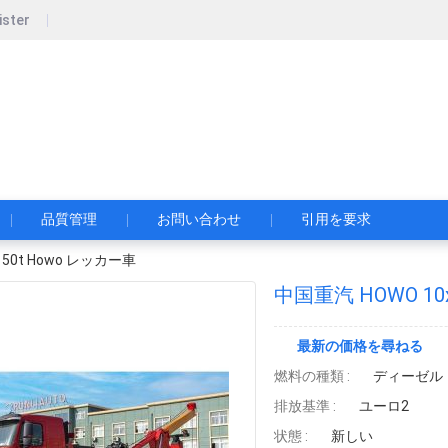
ister
pecial Automobile Co., Ltd.
限公司
品質管理
お問い合わせ
引用を要求
 50t Howo レッカー車
中国重汽 HOWO 10
最新の価格を尋ねる
燃料の種類 :
ディーゼル
排放基準 :
ユーロ2
状態 :
新しい