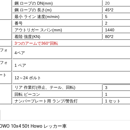
鋼 ロープの DN(mm)
20
鋼 ロープの 長さ(m)
4
5
*2
最小 ライン 速度(m/min)
5
番号
2
アウトリガー スパン(mm)
1440
着陸 強度(KN)
80*2
3つのアームで360°回転
 フォ
4
ペア
 フォ
1 ペア
ート
12～24 ボルト
リア 作業灯(停止、テール、回転)
3
回転 ビーコン
1
ナンバープレート用 ランプ
/警告灯
1 セット