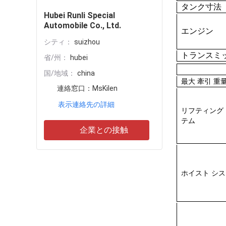
タンク寸法
Hubei Runli Special
Automobile Co., Ltd.
エンジン
シティ：
suizhou
トランスミ
省/州：
hubei
国/地域：
china
最大 牽引 重量(
連絡窓口：
MsKilen
表示連絡先の詳細
リフティング
テム
企業との接触
ホイスト シ