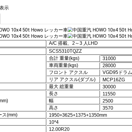
表示
A/C 搭載、2～3 人
LHD
SCS5310TQZZ
合計
重量
(kgs)
31000
車両重量(kgs)
28000
フロント アクスル
VGD95
ドラ
リア アクスル
(ダブル)
MC
P
16ZG
最大 総重量
3
0
000
長さ
11
550
mm)
幅
2
500
高さ
3570
ス(mm)
1950+3625+1375+1350mm
10
*4
12.00R20