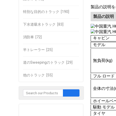
製品の説明を
特別な目的のトラック
[190]
製品の説明
下水道吸水トラック
[83]
消防車
[72]
キャビン
モデル
半トレーラー
[25]
無負荷(kg)
道のSweepingのトラック
[29]
他のトラック
[55]
フル ロード
全体の寸法(
ホイールベー
駆動 モデル
企業との接触
タイヤ