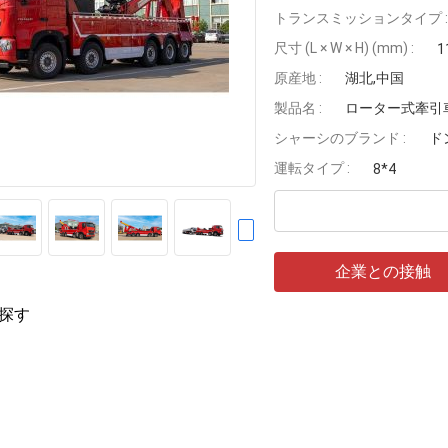
トランスミッションタイプ :
尺寸 (L × W × H) (mm) :
1
原産地 :
湖北,中国
製品名 :
ローター式牽引
シャーシのブランド :
ド
運転タイプ :
8*4
企業との接触
探す