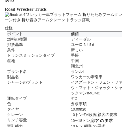
Road Wrecker Truck
仕様
ポイント
価値
燃料の種類
ディーゼル
排放基準
ユーロ 3 4 5 6
条件
新しい
トランスミッションタイプ
手帳
産地
中国
湖北州
ブランド名
ランル
i
製品名
ワッカーの牽引車
シャーシのブランド
イスズー
ドン・フェン・ファ
ウ・フォト・ジャック・シャ
ックマン
JMCJMC
4*2
運転タイプ
色
要求事項
タイヤ
10
.0
0R20
クレーン
10トンの4段腕 顧客の要求
リンチ容量
,
10〜18
トン
顧客 の 要求
,
牽引能力
10トン
顧客 の 要求