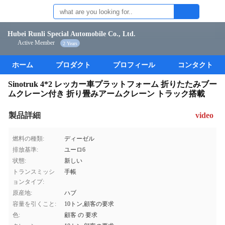
Hubei Runli Special Automobile Co., Ltd.
Active Member
2 Years
ホーム
プロダクト
プロフィール
コンタクト
Sinotruk 4*2 レッカー車プラットフォーム 折りたたみブー
ムクレーン付き 折り畳みアームクレーン トラック搭載
製品詳細
video
燃料の種類:
ディーゼル
排放基準:
ユーロ6
状態:
新しい
トランスミッシ
手帳
ョンタイプ:
原産地:
ハブ
容量を引くこと:
10トン,顧客の要求
色:
顧客 の 要求