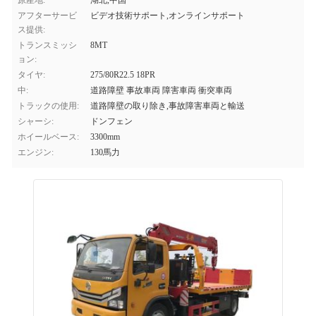
原産地:
湖北,中国
アフターサービ
ビデオ技術サポート,オンラインサポート
ス提供:
トランスミッシ
8MT
ョン:
タイヤ:
275/80R22.5 18PR
中:
道路障壁 事故車両 障害車両 衝突車両
トラックの使用:
道路障壁の取り除き,事故障害車両と輸送
シャーシ:
ドンフェン
ホイールベース:
3300mm
エンジン:
130馬力