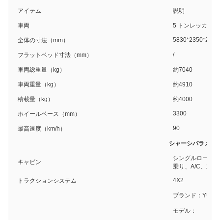
アイテム
説明
車両
5 トンレッカー
5830*2350*2440
全体の寸法（mm）
/
フラットベッド寸法（mm）
車両総重量（kg）
約7040
車両重量（kg）
約4910
積載量（kg）
約4000
3300
ホイールベース（mm）
90
最高速度（km/h）
シャーシパラメー
シングルローキャ
キャビン
乗り、A/C、左ハ
4X2
トラクションシステム
ブランド：YUCH
モデル：