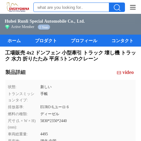
Hubei Runli Special Automobile Co., Ltd.
Active Member
2 Years
ホーム
プロダクト
プロフィール
コンタクト
工場販売 4x2 ドンフェン 小型牽引 トラック 壊し機 トラッ
ク 水力 折りたたみ 平床 5トンのクレーン
製品詳細
video
状態:
新しい
トランスミッシ
手帳
ョンタイプ:
排放基準:
EURO 6,ユーロ 6
燃料の種類:
ディーゼル
尺寸 (L × W × H)
5830*2350*2440
(mm):
車両総重量:
4495