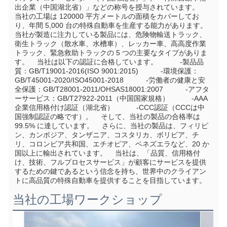
出企業（中国湖北省）」などの称号を授与されています。    
当社の工場は 120000 平方メートルの面積をカバーしてお
り、年間 5,000 台の特殊自動車を生産する能力があります。 
当社が製造に注力している製品には、危険物輸送トラック、
衛生トラック（散水車、水槽車）、レッカー車、高高度作業
トラック、緊急救助トラックの 5 つの主要なタイプがありま
す。    当社は以下の認証に合格しています。           -製品品
質：GB/T19001-2016(ISO 9001:2015)           -環境保護：
GB/T45001-2020/ISO45001-2018           -労働者の健康と安
全保護：GB/T28001-2011/OHSAS18001:2007           -アフタ
ーサービス：GB/T27922-2011（中国国家規格）           -AAA 
企業信用格付け認証（湖北省）           -CCC認証（CCCは中
国強制認証の略です）。    そして、当社の製品の合格率は 
99.5% に達しています。    さらに、当社の製品は、フィリピ
ン、カンボジア、タンザニア、コスタリカ、ボリビア、チ
リ、コロンビア共和国、エチオピア、ベネズエラなど、20 か
国以上に輸出されています。    当社は、「品質、信用格付
け、技術、フルプロセスサービス」が顧客にサービスを提供
するための鍵であるという信念を持ち、世界中のクライアン
トに高品質の特殊自動車を提供することを目指しています。
当社の工場ワークショップ