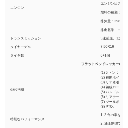
エンジン出力：13
エンジン
燃料の種類：ディ
排気量：2983ml
排出基準：ユーロ
トランスミッション
5速前進、1速後
7.50R16
タイヤモデル
タイヤ数
6+1個
フラットベッドレッカーボデ
(1) 5 トンウィン
(2) 補助ホイール 
(3) リア牽引ア
(4) 鋼線ロープ 2
dard構成
(5) バンドルロープ
(6) リアテール
(7) ツールボック
(8) PTO。
1. 2 台の車を
特別なパフォーマンス
2. 油圧制御フ